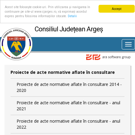
Acest site folosește cookie-uri. Prin utilizarea și navigarea în
Accept
continuare pe site-ul www.cjarges.ro, vă exprimați acordul
expres pentru folosirea informațiilor stocate.
Detalii
Consiliul Județean Argeș
Tog
nav
Proiecte de acte normative aflate în consultare
Proiecte de acte normative aflate în consultare 2014 -
2020
Proiecte de acte normative aflate în consultare - anul
2021
Proiecte de acte normative aflate în consultare - anul
2022