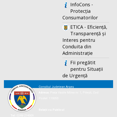
InfoCons -
Protecția
Consumatorilor
ETICA - Eficiență,
Transparență și
Interes pentru
Conduita din
Administrație
Fii pregătit
pentru Situații
de Urgență
Consiliul Județean Argeș
Adresa:
Piaţa Vasile Milea nr. 1, Piteşti, Cod
Postal: 110053
Relații cu Publicul
Tel:
0248/214009