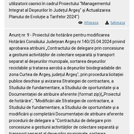
utilizatorii casnici în cadrul Proiectului "Managementul
Integrat al Deșeurilor în Județul Argeș" și Actualizarea
Planului de Evoluție a Tarifelor 2024")
Afiseaza
Salveaza
Anunț nr. 9 - Proiectul de hotărâre pentru modificarea
Hotărârii Consiliului Județean Argeș nr.140/25.04.2024 privind
aprobarea atribuirii „Contractului de delegare prin concesiune
a gestiunii activităților de colectare separată și transport
separat al deșeurilor muncipale, sortarea deșeurilor
reciclabile și tratarea aerobă a deșeurilor biodegradabile din
zona Curtea de Argeș, județul Argeș", prin procedura licitației
publice deschise și avizarea Strategiei de contractare, a
Studiului de fundamentare, a Studiului de oportunitate și a
Documentației de atribuire aferente (format zip)(„Proiectul
de hotărâre", "Modificări ale Strategiei de contractare, a
Studiului de fundamentare, a Studiului de oportunitate și a
modificării și completării Documentației de atribuire aferente
procedurii de delegare a "Contractului de delegare prin
concesiune a gestiunii activităților de colectare separată și
transport separat al deșeurilor municipale, sortarea