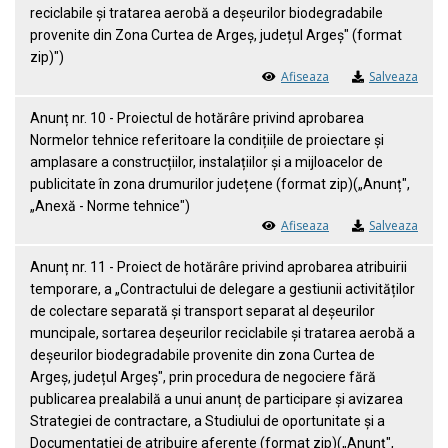
reciclabile și tratarea aerobă a deșeurilor biodegradabile
provenite din Zona Curtea de Argeș, județul Argeș" (format
zip)")
Afiseaza
Salveaza
Anunț nr. 10 - Proiectul de hotărâre privind aprobarea
Normelor tehnice referitoare la condițiile de proiectare și
amplasare a construcțiilor, instalațiilor și a mijloacelor de
publicitate în zona drumurilor județene (format zip)(„Anunț",
„Anexă - Norme tehnice")
Afiseaza
Salveaza
Anunț nr. 11 - Proiect de hotărâre privind aprobarea atribuirii
temporare, a „Contractului de delegare a gestiunii activităților
de colectare separată și transport separat al deșeurilor
muncipale, sortarea deșeurilor reciclabile și tratarea aerobă a
deșeurilor biodegradabile provenite din zona Curtea de
Argeș, județul Argeș", prin procedura de negociere fără
publicarea prealabilă a unui anunț de participare și avizarea
Strategiei de contractare, a Studiului de oportunitate și a
Documentației de atribuire aferente (format zip)(„Anunț",