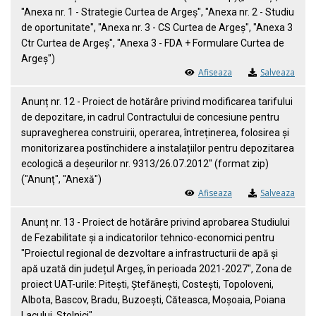
"Anexa nr. 1 - Strategie Curtea de Argeș", "Anexa nr. 2 - Studiu
de oportunitate", "Anexa nr. 3 - CS Curtea de Argeș", "Anexa 3
Ctr Curtea de Argeș", "Anexa 3 - FDA + Formulare Curtea de
Argeș")
Afiseaza
Salveaza
Anunț nr. 12 - Proiect de hotărâre privind modificarea tarifului
de depozitare, in cadrul Contractului de concesiune pentru
supravegherea construirii, operarea, întreținerea, folosirea și
monitorizarea postînchidere a instalațiilor pentru depozitarea
ecologică a deșeurilor nr. 9313/26.07.2012" (format zip)
("Anunț", "Anexă")
Afiseaza
Salveaza
Anunț nr. 13 - Proiect de hotărâre privind aprobarea Studiului
de Fezabilitate și a indicatorilor tehnico-economici pentru
"Proiectul regional de dezvoltare a infrastructurii de apă și
apă uzată din județul Argeș, în perioada 2021-2027", Zona de
proiect UAT-urile: Pitești, Ștefănești, Costești, Topoloveni,
Albota, Bascov, Bradu, Buzoești, Căteasca, Moșoaia, Poiana
Lacului, Stolnici"