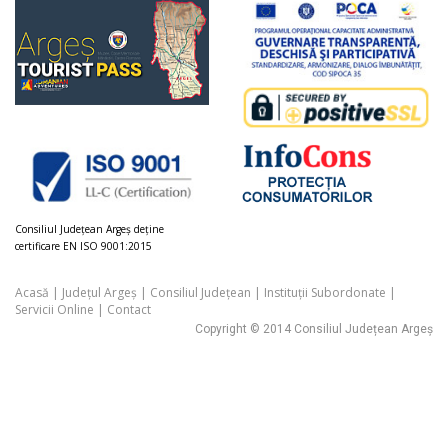
Consiliul Judeţean Argeș deţine
certificare EN ISO 9001:2015
Acasă
|
Județul Argeș
|
Consiliul Județean
|
Instituții Subordonate
|
Servicii Online
|
Contact
Copyright © 2014 Consiliul Județean Argeș