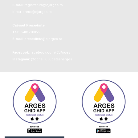
E-mail:
registratura@cjarges.ro
birou_presa@cjarges.ro
Cabinet Președinte
Tel:
0248/210056
E-mail:
presedinte@cjarges.ro
Facebook:
facebook.com/CJArges
Instagram:
@consiliuljudeteanarges