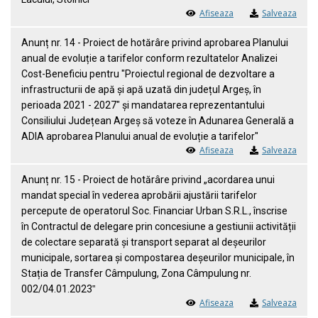
Afiseaza
Salveaza
Anunț nr. 14 - Proiect de hotărâre privind aprobarea Planului
anual de evoluție a tarifelor conform rezultatelor Analizei
Cost-Beneficiu pentru "Proiectul regional de dezvoltare a
infrastructurii de apă și apă uzată din județul Argeș, în
perioada 2021 - 2027" și mandatarea reprezentantului
Consiliului Județean Argeș să voteze în Adunarea Generală a
ADIA aprobarea Planului anual de evoluție a tarifelor"
Afiseaza
Salveaza
Anunț nr. 15 - Proiect de hotărâre privind „acordarea unui
mandat special în vederea aprobării ajustării tarifelor
percepute de operatorul Soc. Financiar Urban S.R.L., înscrise
în Contractul de delegare prin concesiune a gestiunii activității
de colectare separată și transport separat al deșeurilor
municipale, sortarea și compostarea deșeurilor municipale, în
Stația de Transfer Câmpulung, Zona Câmpulung nr.
002/04.01.2023‟
Afiseaza
Salveaza