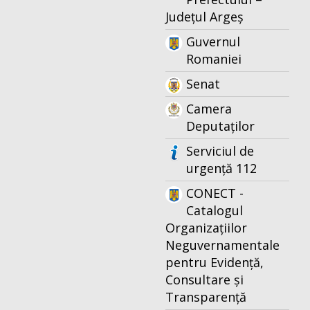
Județul Argeș
Guvernul
Romaniei
Senat
Camera
Deputaților
Serviciul de
urgență 112
CONECT -
Catalogul
Organizațiilor
Neguvernamentale
pentru Evidență,
Consultare și
Transparență