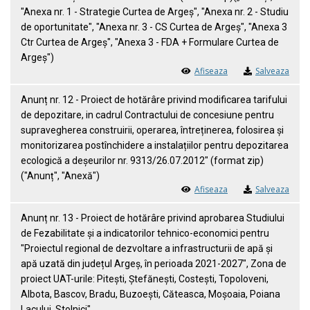
"Anexa nr. 1 - Strategie Curtea de Argeș", "Anexa nr. 2 - Studiu
de oportunitate", "Anexa nr. 3 - CS Curtea de Argeș", "Anexa 3
Ctr Curtea de Argeș", "Anexa 3 - FDA + Formulare Curtea de
Argeș")
Afiseaza
Salveaza
Anunț nr. 12 - Proiect de hotărâre privind modificarea tarifului
de depozitare, in cadrul Contractului de concesiune pentru
supravegherea construirii, operarea, întreținerea, folosirea și
monitorizarea postînchidere a instalațiilor pentru depozitarea
ecologică a deșeurilor nr. 9313/26.07.2012" (format zip)
("Anunț", "Anexă")
Afiseaza
Salveaza
Anunț nr. 13 - Proiect de hotărâre privind aprobarea Studiului
de Fezabilitate și a indicatorilor tehnico-economici pentru
"Proiectul regional de dezvoltare a infrastructurii de apă și
apă uzată din județul Argeș, în perioada 2021-2027", Zona de
proiect UAT-urile: Pitești, Ștefănești, Costești, Topoloveni,
Albota, Bascov, Bradu, Buzoești, Căteasca, Moșoaia, Poiana
Lacului, Stolnici"