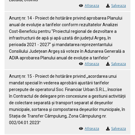
Afiseaza
Salveaza
Anunț nr. 14 - Proiect de hotărâre privind aprobarea Planului
anual de evoluție a tarifelor conform rezultatelor Analizei
Cost-Beneficiu pentru "Proiectul regional de dezvoltare a
infrastructurii de apă și apă uzată din județul Argeș, în
perioada 2021 - 2027" și mandatarea reprezentantului
Consiliului Județean Argeș să voteze în Adunarea Generală a
ADIA aprobarea Planului anual de evoluție a tarifelor"
Afiseaza
Salveaza
Anunț nr. 15 - Proiect de hotărâre privind „acordarea unui
mandat special în vederea aprobării ajustării tarifelor
percepute de operatorul Soc. Financiar Urban S.R.L., înscrise
în Contractul de delegare prin concesiune a gestiunii activității
de colectare separată și transport separat al deșeurilor
municipale, sortarea și compostarea deșeurilor municipale, în
Stația de Transfer Câmpulung, Zona Câmpulung nr.
002/04.01.2023‟
Afiseaza
Salveaza