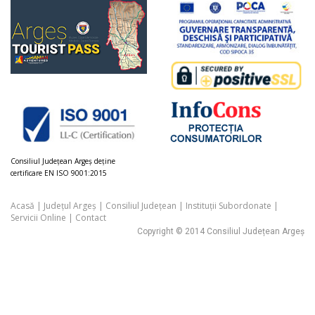
Consiliul Judeţean Argeș deţine
certificare EN ISO 9001:2015
Acasă
|
Județul Argeș
|
Consiliul Județean
|
Instituții Subordonate
|
Servicii Online
|
Contact
Copyright © 2014 Consiliul Județean Argeș