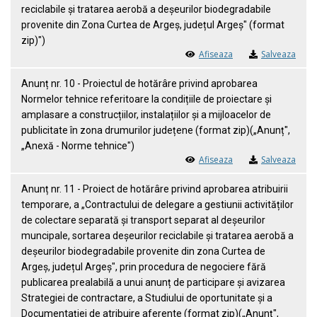
reciclabile și tratarea aerobă a deșeurilor biodegradabile
provenite din Zona Curtea de Argeș, județul Argeș" (format
zip)")
Afiseaza
Salveaza
Anunț nr. 10 - Proiectul de hotărâre privind aprobarea
Normelor tehnice referitoare la condițiile de proiectare și
amplasare a construcțiilor, instalațiilor și a mijloacelor de
publicitate în zona drumurilor județene (format zip)(„Anunț",
„Anexă - Norme tehnice")
Afiseaza
Salveaza
Anunț nr. 11 - Proiect de hotărâre privind aprobarea atribuirii
temporare, a „Contractului de delegare a gestiunii activităților
de colectare separată și transport separat al deșeurilor
muncipale, sortarea deșeurilor reciclabile și tratarea aerobă a
deșeurilor biodegradabile provenite din zona Curtea de
Argeș, județul Argeș", prin procedura de negociere fără
publicarea prealabilă a unui anunț de participare și avizarea
Strategiei de contractare, a Studiului de oportunitate și a
Documentației de atribuire aferente (format zip)(„Anunț",