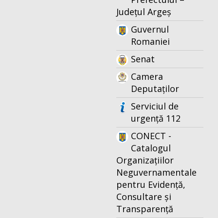
Județul Argeș
Guvernul
Romaniei
Senat
Camera
Deputaților
Serviciul de
urgență 112
CONECT -
Catalogul
Organizațiilor
Neguvernamentale
pentru Evidență,
Consultare și
Transparență