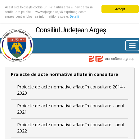
Acest site folosește cookie-uri. Prin utilizarea și navigarea în
Accept
continuare pe site-ul www.cjarges.ro, vă exprimați acordul
expres pentru folosirea informațiilor stocate.
Detalii
Consiliul Județean Argeș
Tog
nav
Proiecte de acte normative aflate în consultare
Proiecte de acte normative aflate în consultare 2014 -
2020
Proiecte de acte normative aflate în consultare - anul
2021
Proiecte de acte normative aflate în consultare - anul
2022