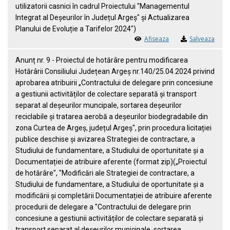
utilizatorii casnici în cadrul Proiectului "Managementul
Integrat al Deșeurilor în Județul Argeș" și Actualizarea
Planului de Evoluție a Tarifelor 2024")
Afiseaza
Salveaza
Anunț nr. 9 - Proiectul de hotărâre pentru modificarea
Hotărârii Consiliului Județean Argeș nr.140/25.04.2024 privind
aprobarea atribuirii „Contractului de delegare prin concesiune
a gestiunii activităților de colectare separată și transport
separat al deșeurilor muncipale, sortarea deșeurilor
reciclabile și tratarea aerobă a deșeurilor biodegradabile din
zona Curtea de Argeș, județul Argeș", prin procedura licitației
publice deschise și avizarea Strategiei de contractare, a
Studiului de fundamentare, a Studiului de oportunitate și a
Documentației de atribuire aferente (format zip)(„Proiectul
de hotărâre", "Modificări ale Strategiei de contractare, a
Studiului de fundamentare, a Studiului de oportunitate și a
modificării și completării Documentației de atribuire aferente
procedurii de delegare a "Contractului de delegare prin
concesiune a gestiunii activităților de colectare separată și
transport separat al deșeurilor municipale, sortarea