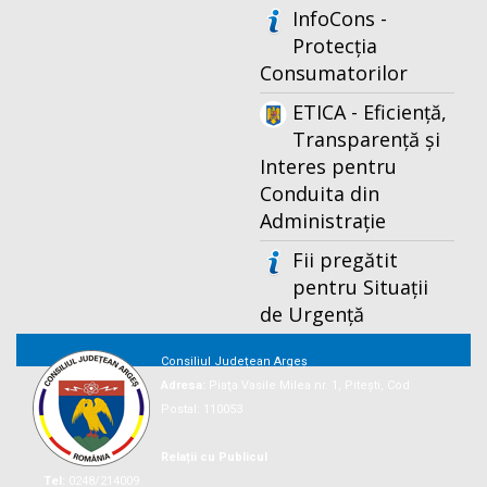
InfoCons -
Protecția
Consumatorilor
ETICA - Eficiență,
Transparență și
Interes pentru
Conduita din
Administrație
Fii pregătit
pentru Situații
de Urgență
Consiliul Județean Argeș
Adresa:
Piaţa Vasile Milea nr. 1, Piteşti, Cod
Postal: 110053
Relații cu Publicul
Tel:
0248/214009