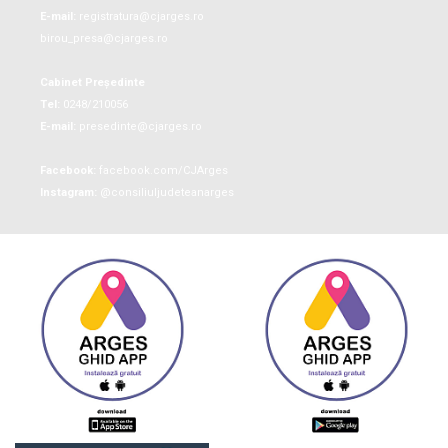
E-mail:
registratura@cjarges.ro
birou_presa@cjarges.ro
Cabinet Președinte
Tel:
0248/210056
E-mail:
presedinte@cjarges.ro
Facebook:
facebook.com/CJArges
Instagram:
@consiliuljudeteanarges