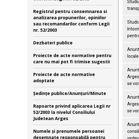
Studiu
transp
Registrul pentru consemnarea si
analizarea propunerilor, opiniilor
Studiu
sau recomandarilor conform Legii
întocm
nr. 52/2003
pentr
Dezbateri publice
Anunt 
Proiecte de acte normative pentru
locale
care nu mai pot fi trimise sugestii
Anunt 
Proiecte de acte normative
Arges 
adoptate
se vor
Şedinţe publice/Anunţuri/Minute
Anunt 
Arges 
Rapoarte privind aplicarea Legii nr
se vor
52/2003 la nivelul Consiliului
Judetean Arges
Anunt 
Numele şi prenumele persoanei
consil
desemnate responsabilă pentru
vedere