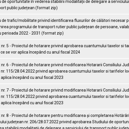
 de oportunitate în vederea stabilirii modalitații de delegare a serviciulu
ort public județean (format zip)
 de trafic/mobilitate privind identificarea fluxurilor de călători necesar 
irea programului de transport rutier public județean de persoane, valab
u perioada 2022 - 2031 (format zip)
nr. 5 - Proiectul de hotarare privind aprobarea cuantumului taxelor si tar
 ce se vor aplica începând cu anul fiscal 2024
nr. 6 - Proiectul de hotarare privind modificarea Hotararii Consiliului J
nr. 115/28.04.2022 privind aprobarea cuantumului taxelor si tarifelor lo
 aplica începând cu anul fiscal 2023
nr. 7 - Proiectul de hotarare privind modificarea Hotararii Consiliului J
nr. 115/28.04.2022 privind aprobarea cuantumului taxelor si tarifelor lo
 aplica începând cu anul fiscal 2023
nr. 8 - Proiectul de hotarare pentru modificarea și completarea Hotărâri
iului județean nr. 206/28.07.2022 privind aprobarea Studiului de oportuni
a stabilirii modalitații de delegare a serviciului de transport public jude