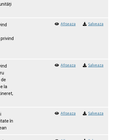
unități
Afiseaza
Salveaza
vind
 privind
Afiseaza
Salveaza
vind
tru
l de
e la
tineret,
Afiseaza
Salveaza
i
tate în
țean