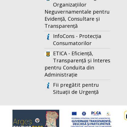
Organizațiilor
Neguvernamentale pentru
Evidență, Consultare și
Transparență
InfoCons - Protecția
Consumatorilor
ETICA - Eficiență,
Transparență și Interes
pentru Conduita din
Administrație
Fii pregătit pentru
Situații de Urgență