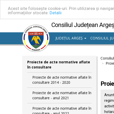
Acest site folosește cookie-uri. Prin utilizarea și navig
informațiilor stocate.
Detalii
Consiliul Județean Arge
JUDEȚUL ARGEȘ
CONSILIUL J
Consiliu
Proiecte de acte normative aflate
Proie
în consultare
Proiecte de acte normative aflate în
consultare 2014 - 2020
Proie
Proiecte de acte normative aflate în
Anunt 
consultare - anul 2021
regimu
activi
Proiecte de acte normative aflate în
hotara
consultare - anul 2022