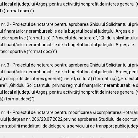
l local al județului Argeș, pentru activităţi nonprofit de interes general (
t) (format docx)")
nr. 2 - Proiectul de hotarare pentru aprobarea Ghidului Solicitantului pri
l finanţărilor nerambursabile de la bugetul local al judeţului Argeş ale
telor sportive (format zip) ("Proiectul de hotarare", "Ghidul solicitantului
l finanţărilor nerambursabile de la bugetul local al judeţului Argeş ale
telor sportive (format docx)")
nr. 3 - Proiectul de hotarare pentru aprobarea Ghidului Solicitantului pri
l finanțărilor nerambursabile de la bugetul local al județului Argeș, pen
tăţi nonprofit de interes general (tineret, cultură) (format zip) („Proiectu
re", „Ghidului Solicitantului privind regimul finanțărilor nerambursabile d
l local al județului Argeș, pentru activităţi nonprofit de interes general (
ă) (format docx)")
nr. 4 - Proiectul de hotarare pentru modificarea și completarea Hotărâri
iului județean nr. 206/28.07.2022 privind aprobarea Studiului de oportuni
a stabilirii modalitații de delegare a serviciului de transport public jude