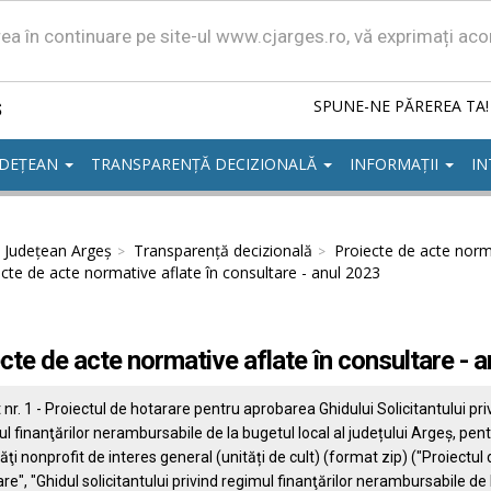
area în continuare pe site-ul www.cjarges.ro, vă exprimați ac
ș
SPUNE-NE PĂREREA TA!
UDEȚEAN
TRANSPARENȚĂ DECIZIONALĂ
INFORMAȚII
IN
l Județean Argeș
Transparență decizională
Proiecte de acte norma
cte de acte normative aflate în consultare - anul 2023
cte de acte normative aflate în consultare - 
nr. 1 - Proiectul de hotarare pentru aprobarea Ghidului Solicitantului pri
l finanţărilor nerambursabile de la bugetul local al județului Argeș, pen
tăţi nonprofit de interes general (unități de cult) (format zip) ("Proiectul 
re", "Ghidul solicitantului privind regimul finanţărilor nerambursabile de 