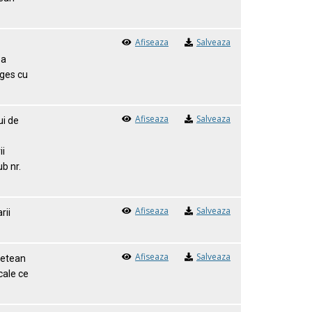
Afiseaza
Salveaza
ea
rges cu
Afiseaza
Salveaza
ui de
ii
b nr.
Afiseaza
Salveaza
rii
Afiseaza
Salveaza
udetean
cale ce