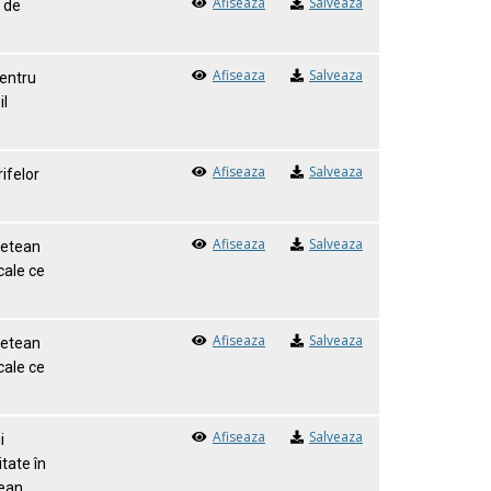
Afiseaza
Salveaza
i de
Afiseaza
Salveaza
pentru
il
Afiseaza
Salveaza
ifelor
Afiseaza
Salveaza
udetean
cale ce
Afiseaza
Salveaza
udetean
cale ce
Afiseaza
Salveaza
i
tate în
țean