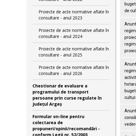
bugetu
de cul
Proiecte de acte normative aflate în
consultare - anul 2023
Anunt 
Proiecte de acte normative aflate în
regimu
consultare - anul 2024
proiec
regimu
Proiecte de acte normative aflate în
proiec
consultare - anul 2025
Anunt 
Proiecte de acte normative aflate în
regimu
consultare - anul 2026
activi
hotara
Chestionar de evaluare a
bugetu
programului de transport
persoane prin curse regulate în
cultur
Județul Argeș
Anunt 
Formular on-line pentru
consil
colectarea de
vedere
propuneri/opinii/recomandări -
conform Legii nr. 52/2003