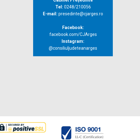
Cabinet Președinte
Tel:
0248/210056
E-mail:
presedinte@cjarges.ro
Facebook:
facebook.com/CJArges
Instagram:
@consiliuljudeteanarges