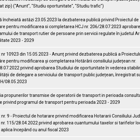
t zip) ("Anunt", "Studiu oportunitate", "Studiu trafic")
 încheiată astăzi 23.05.2023 la dezbaterea publică privind Proiectul de
are pentru modificarea si completarea HCJ nr. 206/28.07.2023 aprobar
mului de transport rutier de persoane prin servicii regulate în judetul A
litate 2023 - 2029
nr 10923 din 15.05.2023 - Anunț privind dezbaterea publică a Proiectul
re pentru modificarea și completarea Hotărârii consiliului județean nr.
.07.2022 privind aprobarea Studiului de oportunitate în vederea stabilir
tății de delegare a serviciului de transport public județean, înregistrat su
H/08.05.2023
ia propunerilor transmise de operatorii de transport in perioada consulta
e privind programul de transport pentru perioada 2023 - 2029
nr. 9 - Proiectul de hotarare privind modificarea Hotararii Consiliului J
nr. 115/28.04.2022 privind aprobarea cuantumului taxelor si tarifelor lo
 aplica începând cu anul fiscal 2023