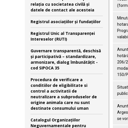
relaţia cu societatea civilă şi
(forma
datele de contact ale acesteia
Minută
Registrul asociațiilor și fundațiilor
hotar
Progra
Registrul Unic al Transparenței
valabi
Intereselor (RUTI)
Anunt 
Guvernare transparentă, deschisă
hotărâ
și participativă – standardizare,
armonizare, dialog îmbunătățit -
206/28
cod SIPOCA 35
modali
150/P
Procedura de verificare a
conditiilor de eligibilitate si
Situat
control a activitatii de
public
neutralizare a subproduselor de
origine animala care nu sunt
Anunt 
destinate consumului uman
Arges 
se vor
Catalogul Organizațiilor
Neguvernamentale pentru