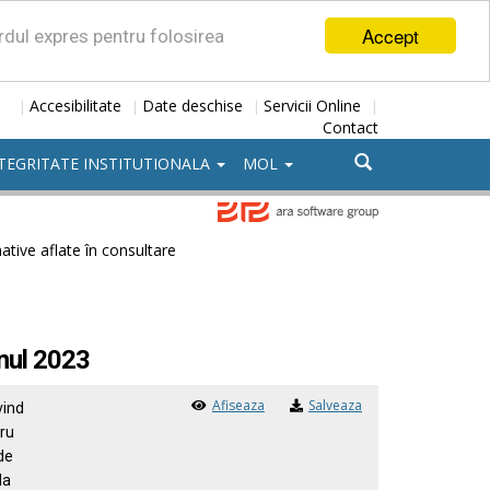
Accept
ordul expres pentru folosirea
Accesibilitate
Date deschise
Servicii Online
|
|
|
|
Contact
TEGRITATE INSTITUTIONALA
MOL
tive aflate în consultare
anul 2023
Afiseaza
Salveaza
vind
tru
de
la