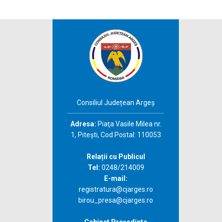
Consiliul Județean Argeș
Adresa:
Piaţa Vasile Milea nr.
1, Piteşti, Cod Postal: 110053
Relații cu Publicul
Tel:
0248/214009
E-mail:
registratura@cjarges.ro
birou_presa@cjarges.ro