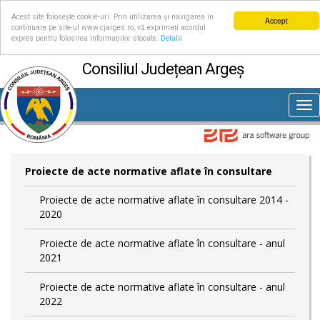
Acest site folosește cookie-uri. Prin utilizarea și navigarea în
Accept
continuare pe site-ul www.cjarges.ro, vă exprimați acordul
expres pentru folosirea informațiilor stocate.
Detalii
Consiliul Județean Argeș
Tog
nav
Proiecte de acte normative aflate în consultare
Proiecte de acte normative aflate în consultare 2014 -
2020
Proiecte de acte normative aflate în consultare - anul
2021
Proiecte de acte normative aflate în consultare - anul
2022