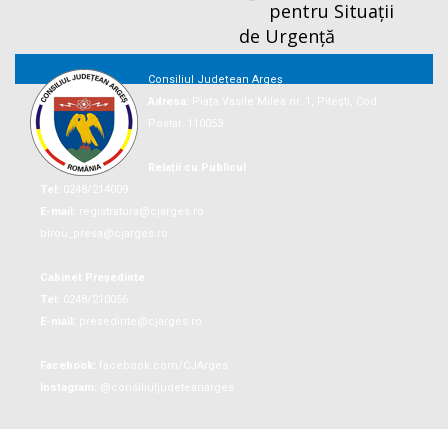
pentru Situații
de Urgență
Consiliul Județean Argeș
Adresa:
Piaţa Vasile Milea nr. 1, Piteşti, Cod
Postal: 110053
Relații cu Publicul
Tel:
0248/214009
E-mail:
registratura@cjarges.ro
birou_presa@cjarges.ro
Cabinet Președinte
Tel:
0248/210056
E-mail:
presedinte@cjarges.ro
Facebook:
facebook.com/CJArges
Instagram:
@consiliuljudeteanarges