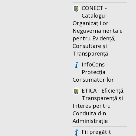
CONECT -
Catalogul
Organizațiilor
Neguvernamentale
pentru Evidență,
Consultare și
Transparență
InfoCons -
Protecția
Consumatorilor
ETICA - Eficiență,
Transparență și
Interes pentru
Conduita din
Administrație
Fii pregătit