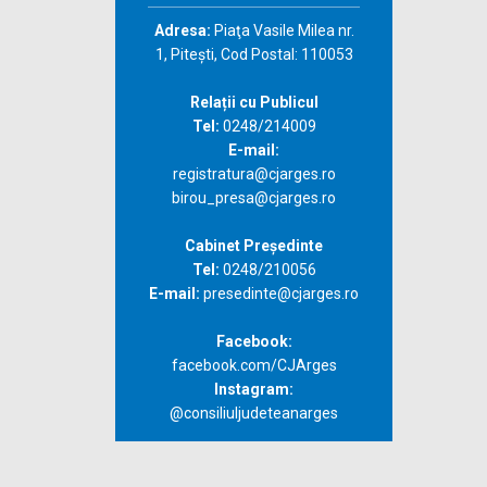
Adresa:
Piaţa Vasile Milea nr.
1, Piteşti, Cod Postal: 110053
Relații cu Publicul
Tel:
0248/214009
E-mail:
registratura@cjarges.ro
birou_presa@cjarges.ro
Cabinet Președinte
Tel:
0248/210056
E-mail:
presedinte@cjarges.ro
Facebook:
facebook.com/CJArges
Instagram:
@consiliuljudeteanarges