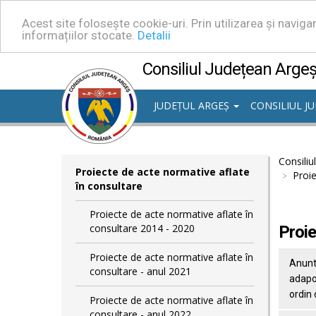
Acest site folosește cookie-uri. Prin utilizarea și navig
informațiilor stocate.
Detalii
Consiliul Județean Arge
JUDEȚUL ARGEȘ
CONSILIUL J
Consiliu
Proiecte de acte normative aflate
Proie
în consultare
Proiecte de acte normative aflate în
consultare 2014 - 2020
Proie
Proiecte de acte normative aflate în
Anunt 
consultare - anul 2021
adapos
ordin 
Proiecte de acte normative aflate în
consultare - anul 2022