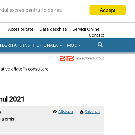
Accept
ordul expres pentru folosirea
Accesibilitate
Date deschise
Servicii Online
|
|
|
|
Contact
TEGRITATE INSTITUTIONALA
MOL
tive aflate în consultare
anul 2021
Afiseaza
Salveaza
e
s-a emis