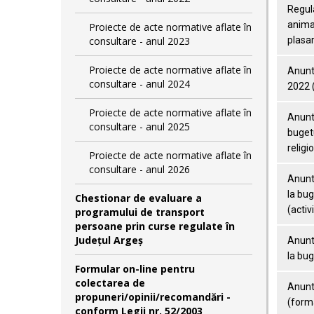
Regula
animal
Proiecte de acte normative aflate în
consultare - anul 2023
plasa
Proiecte de acte normative aflate în
Anunt 
consultare - anul 2024
2022 
Proiecte de acte normative aflate în
Anunt 
consultare - anul 2025
bugetu
religi
Proiecte de acte normative aflate în
consultare - anul 2026
Anunt 
la bug
Chestionar de evaluare a
(activ
programului de transport
persoane prin curse regulate în
Județul Argeș
Anunt 
la bug
Formular on-line pentru
colectarea de
Anunt 
propuneri/opinii/recomandări -
(forma
conform Legii nr. 52/2003