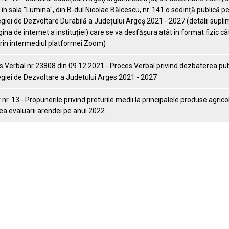
 în sala "Lumina", din B-dul Nicolae Bălcescu, nr. 141 o sedință publică 
giei de Dezvoltare Durabilă a Județului Argeș 2021 - 2027 (detalii supl
ina de internet a instituției) care se va desfășura atât în format fizic cât
prin intermediul platformei Zoom)
 Verbal nr 23808 din 09.12.2021 - Proces Verbal privind dezbaterea pub
giei de Dezvoltare a Judetului Arges 2021 - 2027
nr. 13 - Propunerile privind preturile medii la principalele produse agricol
a evaluarii arendei pe anul 2022