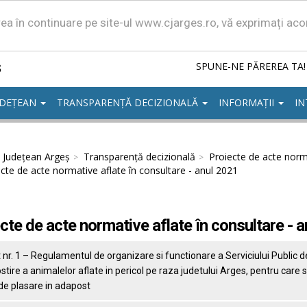
area în continuare pe site-ul www.cjarges.ro, vă exprimați ac
ș
SPUNE-NE PĂREREA TA!
UDEȚEAN
TRANSPARENȚĂ DECIZIONALĂ
INFORMAȚII
IN
l Județean Argeș
Transparență decizională
Proiecte de acte norma
cte de acte normative aflate în consultare - anul 2021
cte de acte normative aflate în consultare - 
nr. 1 – Regulamentul de organizare si functionare a Serviciului Public d
tire a animalelor aflate in pericol pe raza judetului Arges, pentru care 
de plasare in adapost