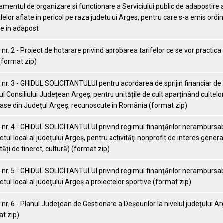
mentul de organizare si functionare a Serviciului public de adapostire 
elor aflate in pericol pe raza judetului Arges, pentru care s-a emis ordi
re in adapost
nr. 2 - Proiect de hotarare privind aprobarea tarifelor ce se vor practica 
(format zip)
nr. 3 - GHIDUL SOLICITANTULUI pentru acordarea de sprijin financiar de 
l Consiliului Județean Argeș, pentru unitățile de cult aparținând cultelo
oase din Județul Argeș, recunoscute în România (format zip)
nr. 4 - GHIDUL SOLICITANTULUI privind regimul finanţărilor nerambursab
etul local al județului Argeș, pentru activităţi nonprofit de interes genera
ități de tineret, cultură) (format zip)
nr. 5 - GHIDUL SOLICITANTULUI privind regimul finanţărilor nerambursab
etul local al judeţului Argeş a proiectelor sportive (format zip)
nr. 6 - Planul Judeţean de Gestionare a Deșeurilor la nivelul judeţului A
t zip)