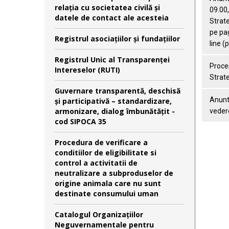
relaţia cu societatea civilă şi
09.00,
datele de contact ale acesteia
Strate
pe pag
Registrul asociațiilor și fundațiilor
line (
Registrul Unic al Transparenței
Proces
Intereselor (RUTI)
Strate
Guvernare transparentă, deschisă
Anunt 
și participativă – standardizare,
armonizare, dialog îmbunătățit -
vedere
cod SIPOCA 35
Procedura de verificare a
conditiilor de eligibilitate si
control a activitatii de
neutralizare a subproduselor de
origine animala care nu sunt
destinate consumului uman
Catalogul Organizațiilor
Neguvernamentale pentru