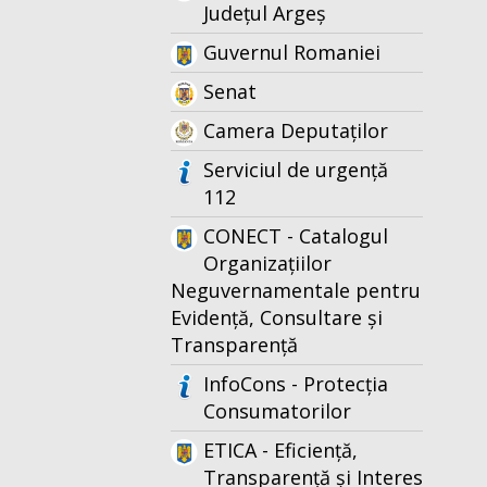
Județul Argeș
Guvernul Romaniei
Senat
Camera Deputaților
Serviciul de urgență
112
CONECT - Catalogul
Organizațiilor
Neguvernamentale pentru
Evidență, Consultare și
Transparență
InfoCons - Protecția
Consumatorilor
ETICA - Eficiență,
Transparență și Interes