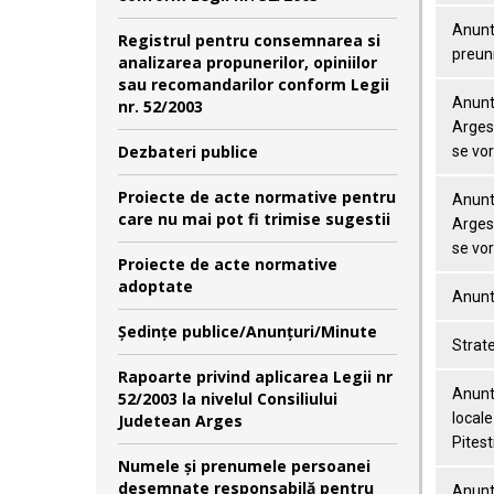
Anunt 
Registrul pentru consemnarea si
preuni
analizarea propunerilor, opiniilor
sau recomandarilor conform Legii
Anunt 
nr. 52/2003
Arges 
Dezbateri publice
se vor
Proiecte de acte normative pentru
Anunt 
care nu mai pot fi trimise sugestii
Arges 
se vor
Proiecte de acte normative
adoptate
Anunt 
Şedinţe publice/Anunţuri/Minute
Strate
Rapoarte privind aplicarea Legii nr
Anunt 
52/2003 la nivelul Consiliului
locale
Judetean Arges
Pitest
Numele şi prenumele persoanei
desemnate responsabilă pentru
Anunt 