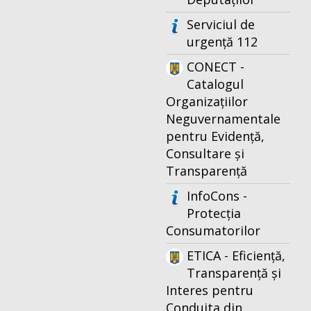
Serviciul de
urgență 112
CONECT -
Catalogul
Organizațiilor
Neguvernamentale
pentru Evidență,
Consultare și
Transparență
InfoCons -
Protecția
Consumatorilor
ETICA - Eficiență,
Transparență și
Interes pentru
Conduita din