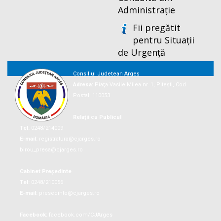
Administrație
Fii pregătit
pentru Situații
de Urgență
Consiliul Județean Argeș
Adresa:
Piaţa Vasile Milea nr. 1, Piteşti, Cod
Postal: 110053
Relații cu Publicul
Tel:
0248/214009
E-mail:
registratura@cjarges.ro
birou_presa@cjarges.ro
Cabinet Președinte
Tel:
0248/210056
E-mail:
presedinte@cjarges.ro
Facebook:
facebook.com/CJArges