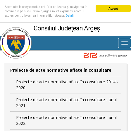
Acest site folosește cookie-uri. Prin utilizarea și navigarea în
Accept
continuare pe site-ul www.cjarges.ro, vă exprimați acordul
expres pentru folosirea informațiilor stocate.
Detalii
Consiliul Județean Argeș
Tog
nav
Proiecte de acte normative aflate în consultare
Proiecte de acte normative aflate în consultare 2014 -
2020
Proiecte de acte normative aflate în consultare - anul
2021
Proiecte de acte normative aflate în consultare - anul
2022