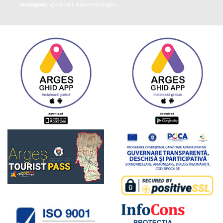
Instagram:
@consiliuljudeteanarges