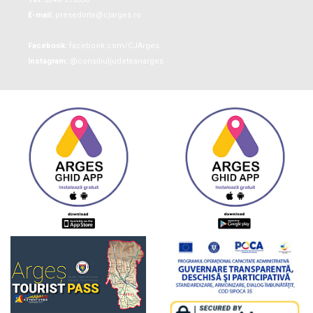
E-mail:
presedinte@cjarges.ro
Facebook:
facebook.com/CJArges
Instagram:
@consiliuljudeteanarges