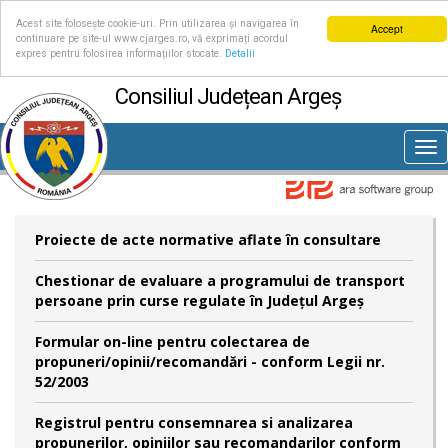
Acest site folosește cookie-uri. Prin utilizarea și navigarea în
Accept
continuare pe site-ul www.cjarges.ro, vă exprimați acordul
expres pentru folosirea informațiilor stocate.
Detalii
Consiliul Județean Argeș
Tog
nav
Proiecte de acte normative aflate în consultare
Chestionar de evaluare a programului de transport
persoane prin curse regulate în Județul Argeș
Formular on-line pentru colectarea de
propuneri/opinii/recomandări - conform Legii nr.
52/2003
Registrul pentru consemnarea si analizarea
propunerilor, opiniilor sau recomandarilor conform