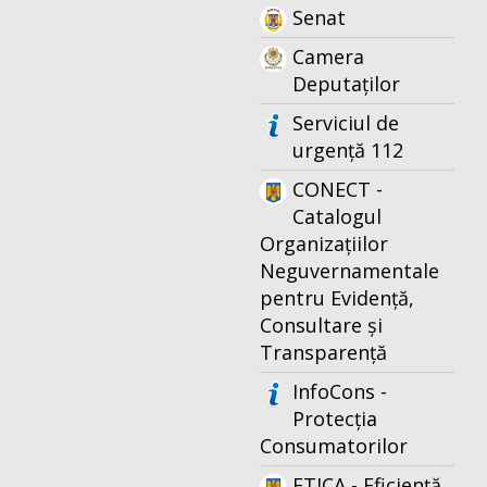
Senat
Camera
Deputaților
Serviciul de
urgență 112
CONECT -
Catalogul
Organizațiilor
Neguvernamentale
pentru Evidență,
Consultare și
Transparență
InfoCons -
Protecția
Consumatorilor
ETICA - Eficiență,