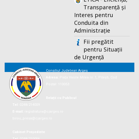
Transparență și
Interes pentru
Conduita din
Administrație
Fii pregătit
pentru Situații
de Urgență
Consiliul Județean Argeș
Adresa:
Piaţa Vasile Milea nr. 1, Piteşti, Cod
Postal: 110053
Relații cu Publicul
Tel:
0248/214009
E-mail:
registratura@cjarges.ro
birou_presa@cjarges.ro
Cabinet Președinte
Tel:
0248/210056