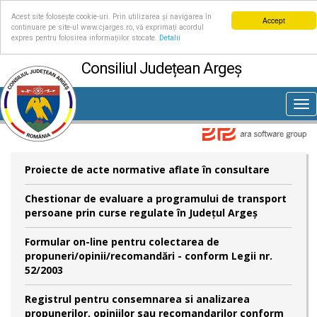
Acest site folosește cookie-uri. Prin utilizarea și navigarea în
Accept
continuare pe site-ul www.cjarges.ro, vă exprimați acordul
expres pentru folosirea informațiilor stocate.
Detalii
Consiliul Județean Argeș
Tog
nav
Proiecte de acte normative aflate în consultare
Chestionar de evaluare a programului de transport
persoane prin curse regulate în Județul Argeș
Formular on-line pentru colectarea de
propuneri/opinii/recomandări - conform Legii nr.
52/2003
Registrul pentru consemnarea si analizarea
propunerilor, opiniilor sau recomandarilor conform