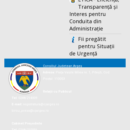
Transparență și
Interes pentru
Conduita din
Administrație
Fii pregătit
pentru Situații
de Urgență
Consiliul Județean Argeș
Adresa:
Piaţa Vasile Milea nr. 1, Piteşti, Cod
Postal: 110053
Relații cu Publicul
Tel:
0248/214009
E-mail:
registratura@cjarges.ro
birou_presa@cjarges.ro
Cabinet Președinte
Tel:
0248/210056