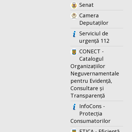
Senat
Camera
Deputaților
Serviciul de
urgență 112
CONECT -
Catalogul
Organizațiilor
Neguvernamentale
pentru Evidență,
Consultare și
Transparență
InfoCons -
Protecția
Consumatorilor
ETICA - Eficiență,