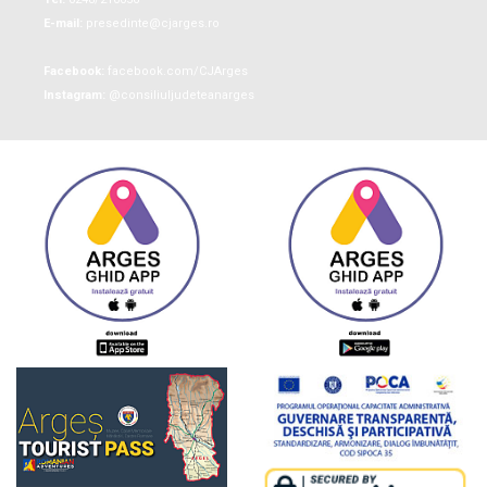
E-mail:
presedinte@cjarges.ro
Facebook:
facebook.com/CJArges
Instagram:
@consiliuljudeteanarges