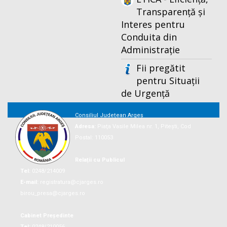
Transparență și
Interes pentru
Conduita din
Administrație
Fii pregătit
pentru Situații
de Urgență
Consiliul Județean Argeș
Adresa:
Piaţa Vasile Milea nr. 1, Piteşti, Cod
Postal: 110053
Relații cu Publicul
Tel:
0248/214009
E-mail:
registratura@cjarges.ro
birou_presa@cjarges.ro
Cabinet Președinte
Tel:
0248/210056