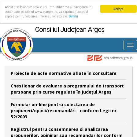
Acest site folosește cookie-uri. Prin utilizarea și navigarea în
Accept
continuare pe site-ul www.cjarges.ro, vă exprimați acordul
expres pentru folosirea informațiilor stocate.
Detalii
Consiliul Județean Argeș
Tog
nav
Proiecte de acte normative aflate în consultare
Chestionar de evaluare a programului de transport
persoane prin curse regulate în Județul Argeș
Formular on-line pentru colectarea de
propuneri/opinii/recomandări - conform Legii nr.
52/2003
Registrul pentru consemnarea si analizarea
propunerilor, opiniilor sau recomandarilor conform