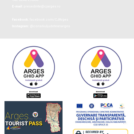
E-mail:
presedinte@cjarges.ro
Facebook:
facebook.com/CJArges
Instagram:
@consiliuljudeteanarges