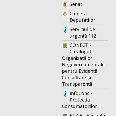
Senat
Camera
Deputaților
Serviciul de
urgență 112
CONECT -
Catalogul
Organizațiilor
Neguvernamentale
pentru Evidență,
Consultare și
Transparență
InfoCons -
Protecția
Consumatorilor
ETICA - Eficiență,