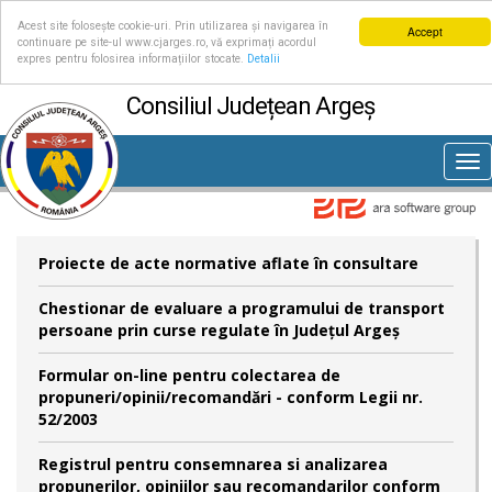
Acest site folosește cookie-uri. Prin utilizarea și navigarea în
Accept
continuare pe site-ul www.cjarges.ro, vă exprimați acordul
expres pentru folosirea informațiilor stocate.
Detalii
Consiliul Județean Argeș
Tog
nav
Proiecte de acte normative aflate în consultare
Chestionar de evaluare a programului de transport
persoane prin curse regulate în Județul Argeș
Formular on-line pentru colectarea de
propuneri/opinii/recomandări - conform Legii nr.
52/2003
Registrul pentru consemnarea si analizarea
propunerilor, opiniilor sau recomandarilor conform