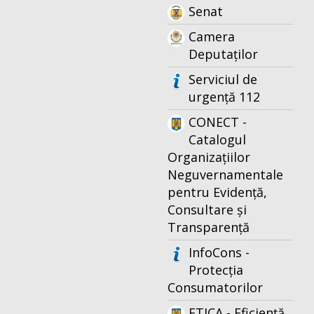
Senat
Camera
Deputaților
Serviciul de
urgență 112
CONECT -
Catalogul
Organizațiilor
Neguvernamentale
pentru Evidență,
Consultare și
Transparență
InfoCons -
Protecția
Consumatorilor
ETICA - Eficiență,