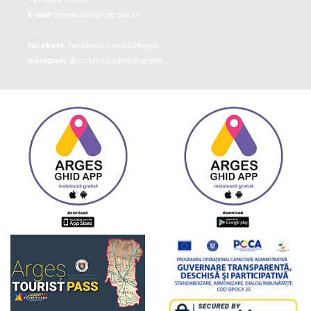
E-mail:
presedinte@cjarges.ro
Facebook:
facebook.com/CJArges
Instagram:
@consiliuljudeteanarges