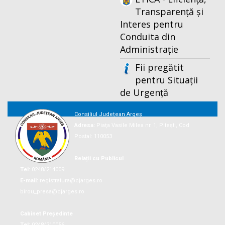
Transparență și
Interes pentru
Conduita din
Administrație
Fii pregătit
pentru Situații
de Urgență
Consiliul Județean Argeș
Adresa:
Piaţa Vasile Milea nr. 1, Piteşti, Cod
Postal: 110053
Relații cu Publicul
Tel:
0248/214009
E-mail:
registratura@cjarges.ro
birou_presa@cjarges.ro
Cabinet Președinte
Tel:
0248/210056