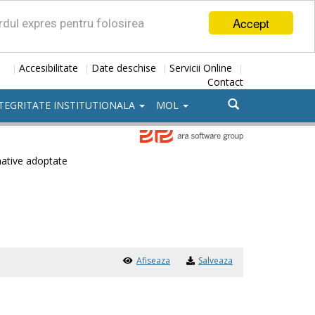
Accept
ordul expres pentru folosirea
Accesibilitate
Date deschise
Servicii Online
|
|
|
|
Contact
TEGRITATE INSTITUTIONALA
MOL
ative adoptate
Afiseaza
Salveaza