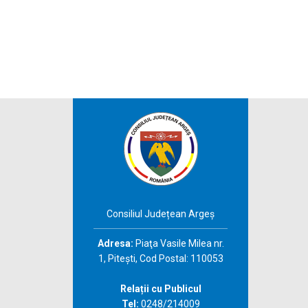
Consiliul Județean Argeș
Adresa:
Piaţa Vasile Milea nr.
1, Piteşti, Cod Postal: 110053
Relații cu Publicul
Tel:
0248/214009