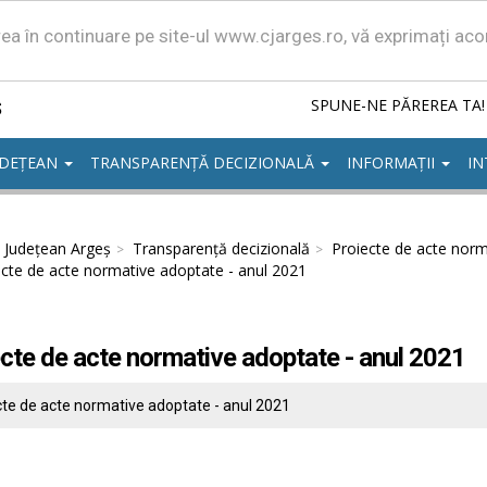
area în continuare pe site-ul www.cjarges.ro, vă exprimați ac
ș
SPUNE-NE PĂREREA TA!
UDEȚEAN
TRANSPARENȚĂ DECIZIONALĂ
INFORMAȚII
IN
l Județean Argeș
Transparență decizională
Proiecte de acte norm
ecte de acte normative adoptate - anul 2021
cte de acte normative adoptate - anul 2021
cte de acte normative adoptate - anul 2021