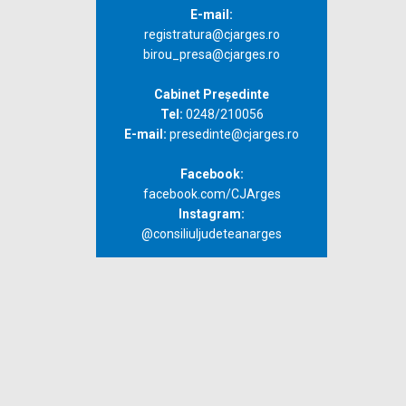
E-mail:
registratura@cjarges.ro
birou_presa@cjarges.ro
Cabinet Președinte
Tel:
0248/210056
E-mail:
presedinte@cjarges.ro
Facebook:
facebook.com/CJArges
Instagram:
@consiliuljudeteanarges