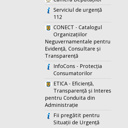
Serviciul de urgență
112
CONECT - Catalogul
Organizațiilor
Neguvernamentale pentru
Evidență, Consultare și
Transparență
InfoCons - Protecția
Consumatorilor
ETICA - Eficiență,
Transparență și Interes
pentru Conduita din
Administrație
Fii pregătit pentru
Situații de Urgență