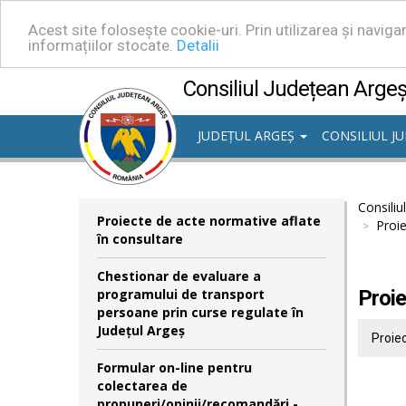
Acest site folosește cookie-uri. Prin utilizarea și navig
informațiilor stocate.
Detalii
Consiliul Județean Arge
JUDEȚUL ARGEȘ
CONSILIUL J
Consiliu
Proiecte de acte normative aflate
Proi
în consultare
Chestionar de evaluare a
programului de transport
Proie
persoane prin curse regulate în
Județul Argeș
Proie
Formular on-line pentru
colectarea de
propuneri/opinii/recomandări -