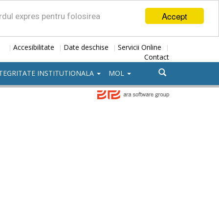
Accept
ordul expres pentru folosirea
Accesibilitate
Date deschise
Servicii Online
|
|
|
|
Contact
TEGRITATE INSTITUTIONALA
MOL