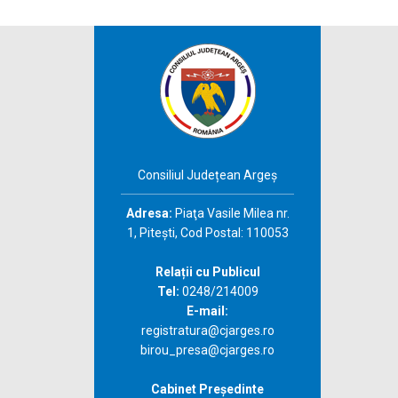
Consiliul Județean Argeș
Adresa:
Piaţa Vasile Milea nr.
1, Piteşti, Cod Postal: 110053
Relații cu Publicul
Tel:
0248/214009
E-mail:
registratura@cjarges.ro
birou_presa@cjarges.ro
Cabinet Președinte