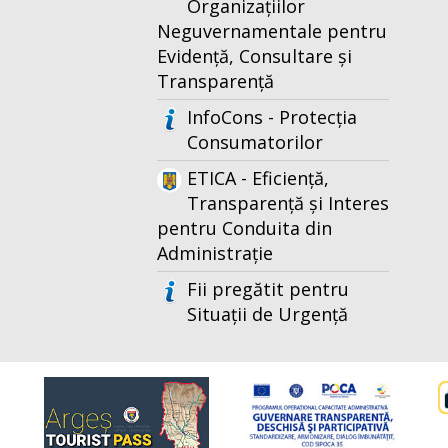
Organizațiilor
Neguvernamentale pentru
Evidență, Consultare și
Transparență
InfoCons - Protecția
Consumatorilor
ETICA - Eficiență,
Transparență și Interes
pentru Conduita din
Administrație
Fii pregătit pentru
Situații de Urgență