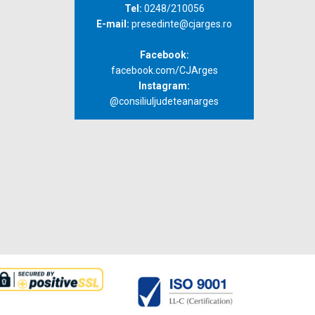
Tel:
0248/210056
E-mail:
presedinte@cjarges.ro
Facebook:
facebook.com/CJArges
Instagram:
@consiliuljudeteanarges