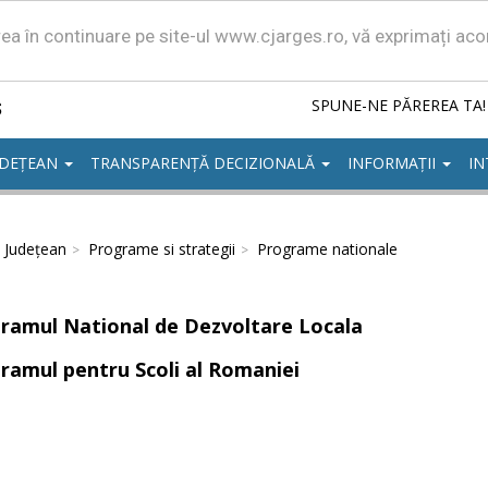
area în continuare pe site-ul www.cjarges.ro, vă exprimați ac
ș
SPUNE-NE PĂREREA TA!
UDEȚEAN
TRANSPARENȚĂ DECIZIONALĂ
INFORMAȚII
IN
l Județean
Programe si strategii
Programe nationale
ramul National de Dezvoltare Locala
ramul pentru Scoli al Romaniei