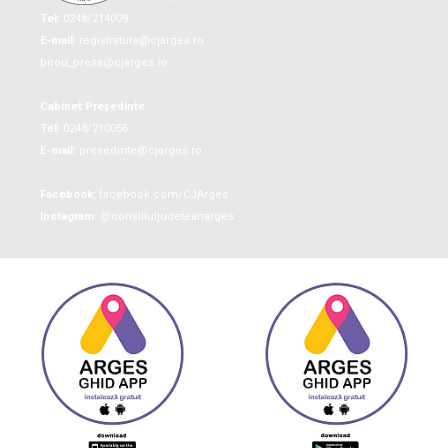
Tel:
0248/214009
E-mail:
registratura@cjarges.ro
birou_presa@cjarges.ro
Cabinet Președinte
Tel:
0248/210056
E-mail:
presedinte@cjarges.ro
Facebook:
facebook.com/CJArges
Instagram:
@consiliuljudeteanarges