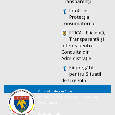
Transparență
InfoCons -
Protecția
Consumatorilor
ETICA - Eficiență,
Transparență și
Interes pentru
Conduita din
Administrație
Fii pregătit
pentru Situații
de Urgență
Consiliul Județean Argeș
Adresa:
Piaţa Vasile Milea nr. 1, Piteşti, Cod
Postal: 110053
Relații cu Publicul