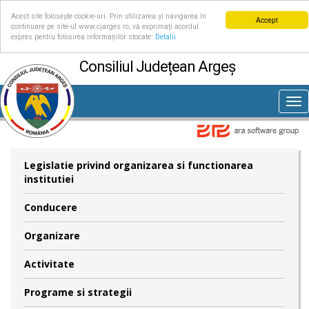
Acest site folosește cookie-uri. Prin utilizarea și navigarea în
Accept
continuare pe site-ul www.cjarges.ro, vă exprimați acordul
expres pentru folosirea informațiilor stocate.
Detalii
Consiliul Județean Argeș
Tog
nav
Legislatie privind organizarea si functionarea
institutiei
Conducere
Organizare
Activitate
Programe si strategii