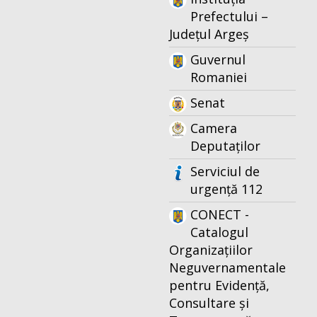
Prefectului –
Județul Argeș
Guvernul
Romaniei
Senat
Camera
Deputaților
Serviciul de
urgență 112
CONECT -
Catalogul
Organizațiilor
Neguvernamentale
pentru Evidență,
Consultare și