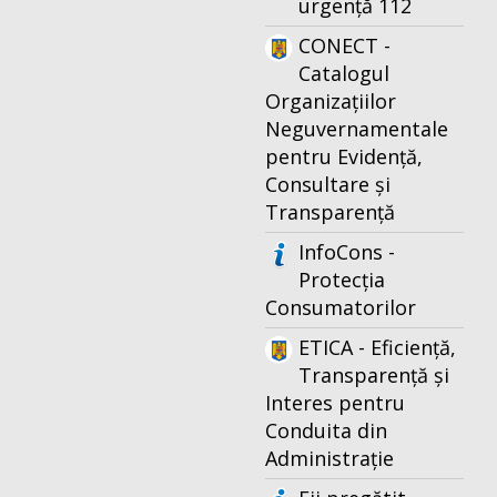
urgență 112
CONECT -
Catalogul
Organizațiilor
Neguvernamentale
pentru Evidență,
Consultare și
Transparență
InfoCons -
Protecția
Consumatorilor
ETICA - Eficiență,
Transparență și
Interes pentru
Conduita din
Administrație