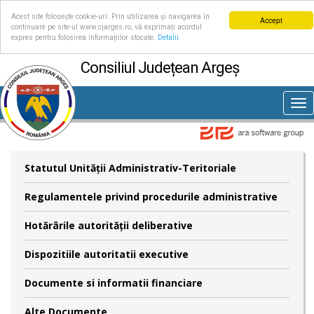
Acest site folosește cookie-uri. Prin utilizarea și navigarea în
Accept
continuare pe site-ul www.cjarges.ro, vă exprimați acordul
expres pentru folosirea informațiilor stocate.
Detalii
Consiliul Județean Argeș
Tog
nav
Statutul Unităţii Administrativ-Teritoriale
Regulamentele privind procedurile administrative
Hotărârile autorităţii deliberative
Dispozitiile autoritatii executive
Documente si informatii financiare
Alte Documente