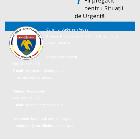
Fii pregătit
pentru Situații
de Urgență
Consiliul Județean Argeș
Adresa:
Piaţa Vasile Milea nr. 1, Piteşti, Cod
Postal: 110053
Relații cu Publicul
Tel:
0248/214009
E-mail:
registratura@cjarges.ro
birou_presa@cjarges.ro
Cabinet Președinte
Tel:
0248/210056
E-mail:
presedinte@cjarges.ro
Facebook:
facebook.com/CJArges
Instagram:
@consiliuljudeteanarges