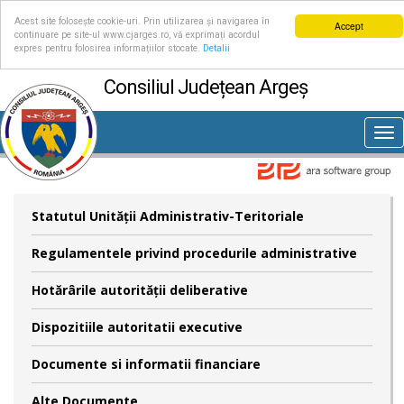
Acest site folosește cookie-uri. Prin utilizarea și navigarea în
Accept
continuare pe site-ul www.cjarges.ro, vă exprimați acordul
expres pentru folosirea informațiilor stocate.
Detalii
Consiliul Județean Argeș
Tog
nav
Statutul Unităţii Administrativ-Teritoriale
Regulamentele privind procedurile administrative
Hotărârile autorităţii deliberative
Dispozitiile autoritatii executive
Documente si informatii financiare
Alte Documente