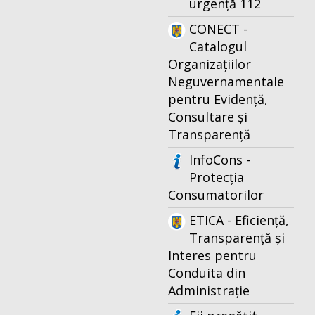
urgență 112
CONECT -
Catalogul
Organizațiilor
Neguvernamentale
pentru Evidență,
Consultare și
Transparență
InfoCons -
Protecția
Consumatorilor
ETICA - Eficiență,
Transparență și
Interes pentru
Conduita din
Administrație