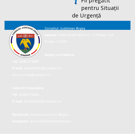
Fii pregătit
pentru Situații
de Urgență
Consiliul Județean Argeș
Adresa:
Piaţa Vasile Milea nr. 1, Piteşti, Cod
Postal: 110053
Relații cu Publicul
Tel:
0248/214009
E-mail:
registratura@cjarges.ro
birou_presa@cjarges.ro
Cabinet Președinte
Tel:
0248/210056
E-mail:
presedinte@cjarges.ro
Facebook:
facebook.com/CJArges
Instagram:
@consiliuljudeteanarges