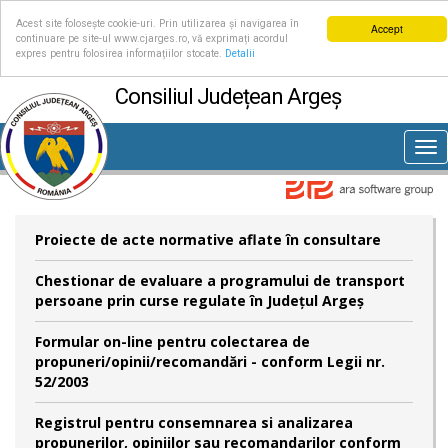
Acest site folosește cookie-uri. Prin utilizarea și navigarea în
Accept
continuare pe site-ul www.cjarges.ro, vă exprimați acordul
expres pentru folosirea informațiilor stocate.
Detalii
Consiliul Județean Argeș
Tog
nav
Proiecte de acte normative aflate în consultare
Chestionar de evaluare a programului de transport
persoane prin curse regulate în Județul Argeș
Formular on-line pentru colectarea de
propuneri/opinii/recomandări - conform Legii nr.
52/2003
Registrul pentru consemnarea si analizarea
propunerilor, opiniilor sau recomandarilor conform