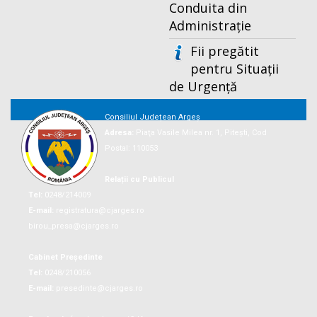
Conduita din
Administrație
Fii pregătit
pentru Situații
de Urgență
Consiliul Județean Argeș
Adresa:
Piaţa Vasile Milea nr. 1, Piteşti, Cod
Postal: 110053
Relații cu Publicul
Tel:
0248/214009
E-mail:
registratura@cjarges.ro
birou_presa@cjarges.ro
Cabinet Președinte
Tel:
0248/210056
E-mail:
presedinte@cjarges.ro