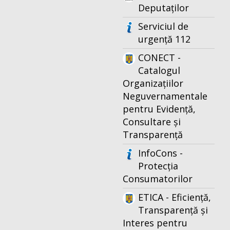
Deputaților
Serviciul de
urgență 112
CONECT -
Catalogul
Organizațiilor
Neguvernamentale
pentru Evidență,
Consultare și
Transparență
InfoCons -
Protecția
Consumatorilor
ETICA - Eficiență,
Transparență și
Interes pentru