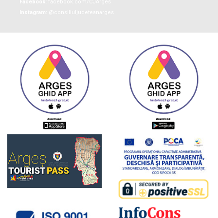
Facebook:
facebook.com/CJArges
Instagram:
@consiliuljudeteanarges