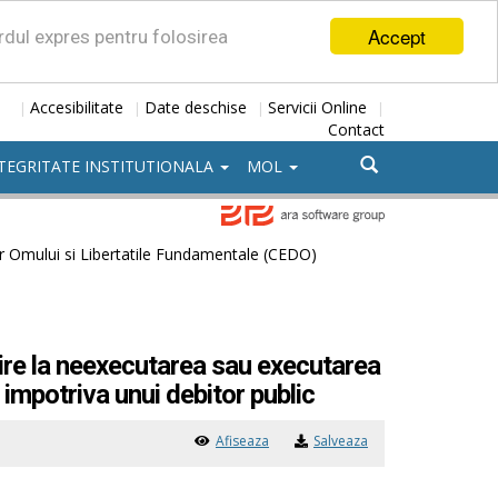
Accept
ordul expres pentru folosirea
Accesibilitate
Date deschise
Servicii Online
|
|
|
|
Contact
TEGRITATE INSTITUTIONALA
MOL
r Omului si Libertatile Fundamentale (CEDO)
rire la neexecutarea sau executarea
 impotriva unui debitor public
Afiseaza
Salveaza