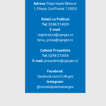
Adresa:
Piaţa Vasile Milea nr.
1, Piteşti, Cod Postal: 110053
Relații cu Publicul
Tel:
0248/214009
E-mail:
registratura@cjarges.ro
birou_presa@cjarges.ro
Cabinet Președinte
Tel:
0248/210056
E-mail:
presedinte@cjarges.ro
Facebook:
facebook.com/CJArges
Instagram:
@consiliuljudeteanarges