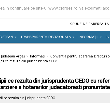
area în continuare pe site-ul www.cjarges.ro, vă exprimați ac
ș
SPUNE-NE PĂREREA TA!
UDEȚEAN
TRANSPARENȚĂ DECIZIONALĂ
INFORMAȚII
IN
l Județean Argeș
Informații
Conventia pentru apararea Drepturilo
ipii ce rezulta din jurisprudenta CEDO
ipii ce rezulta din jurisprudenta CEDO cu refe
tarziere a hotararilor judecatoresti pronuntate
pii ce rezulta din jurisprudenta CEDO