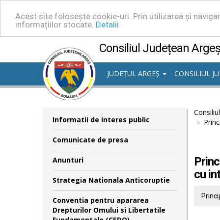
Acest site folosește cookie-uri. Prin utilizarea și navig
informațiilor stocate.
Detalii
Consiliul Județean Arge
JUDEȚUL ARGEȘ
CONSILIUL J
Consiliu
Informatii de interes public
Princ
Comunicate de presa
Princ
Anunturi
cu in
Strategia Nationala Anticoruptie
Princi
Conventia pentru apararea
Drepturilor Omului si Libertatile
Fundamentale (CEDO)