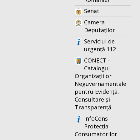
Senat
Camera
Deputaților
Serviciul de
urgență 112
CONECT -
Catalogul
Organizațiilor
Neguvernamentale
pentru Evidență,
Consultare și
Transparență
InfoCons -
Protecția
Consumatorilor