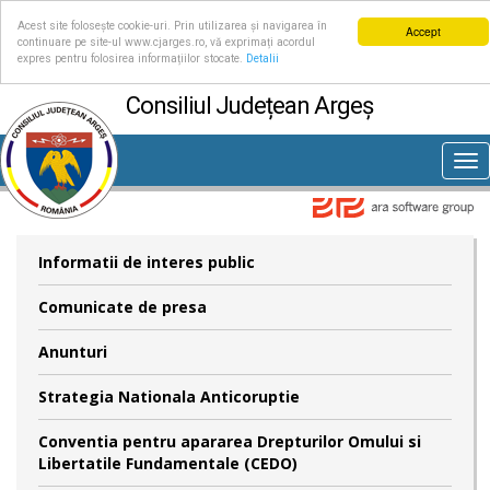
Acest site folosește cookie-uri. Prin utilizarea și navigarea în
Accept
continuare pe site-ul www.cjarges.ro, vă exprimați acordul
expres pentru folosirea informațiilor stocate.
Detalii
Consiliul Județean Argeș
Tog
nav
Informatii de interes public
Comunicate de presa
Anunturi
Strategia Nationala Anticoruptie
Conventia pentru apararea Drepturilor Omului si
Libertatile Fundamentale (CEDO)