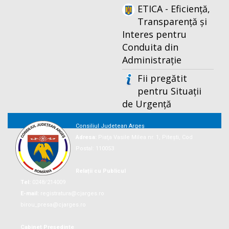
ETICA - Eficiență,
Transparență și
Interes pentru
Conduita din
Administrație
Fii pregătit
pentru Situații
de Urgență
Consiliul Județean Argeș
Adresa:
Piaţa Vasile Milea nr. 1, Piteşti, Cod
Postal: 110053
Relații cu Publicul
Tel:
0248/214009
E-mail:
registratura@cjarges.ro
birou_presa@cjarges.ro
Cabinet Președinte