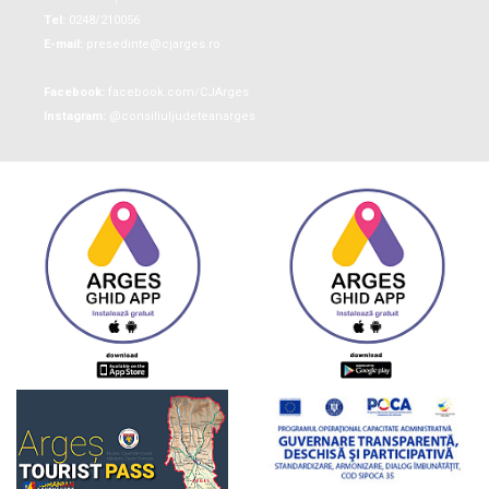
Tel:
0248/210056
E-mail:
presedinte@cjarges.ro
Facebook:
facebook.com/CJArges
Instagram:
@consiliuljudeteanarges