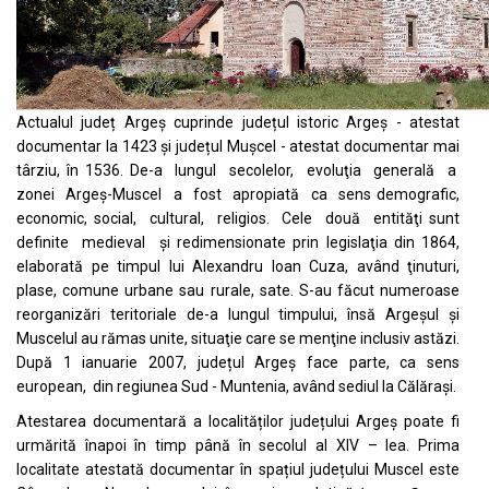
Actualul județ Argeș cuprinde județul istoric Argeș - atestat
documentar la 1423 și județul Mușcel - atestat documentar mai
târziu, în 1536. De-a lungul secolelor, evoluţia generală a
zonei Argeş-Muscel a fost apropiată ca sens demografic,
economic, social, cultural, religios. Cele două entităţi sunt
definite medieval şi redimensionate prin legislaţia din 1864,
elaborată pe timpul lui Alexandru Ioan Cuza, având ţinuturi,
plase, comune urbane sau rurale, sate. S-au făcut numeroase
reorganizări teritoriale de-a lungul timpului, însă Argeşul şi
Muscelul au rămas unite, situaţie care se menţine inclusiv astăzi.
După 1 ianuarie 2007, județul Argeș face parte, ca sens
european, din regiunea Sud - Muntenia, având sediul la Călăraşi.
Atestarea documentară a localităților județului Argeș poate fi
urmărită înapoi în timp până în secolul al XIV – lea. Prima
localitate atestată documentar în spațiul județului Muscel este