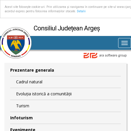
Acest site folosește cookie-uri. Prin utilizarea și navigarea în continuare pe site-ul www.cjar
acordul expres pentru folosirea informațiilor stocate.
Detalii
Consiliul Județean Argeș
Tog
nav
Prezentare generala
Cadrul natural
Evoluția istorică a comunității
Turism
Infoturism
Evenimente