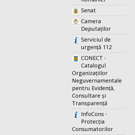
Senat
Camera
Deputaților
Serviciul de
urgență 112
CONECT -
Catalogul
Organizațiilor
Neguvernamentale
pentru Evidență,
Consultare și
Transparență
InfoCons -
Protecția
Consumatorilor