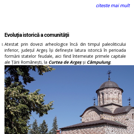
citeste mai mult
Evoluția istorică a comunității
Atestat prin dovezi arheologice încă din timpul paleoliticului
inferior, județul Argeș își definește latura istorică în perioada
formării statelor feudale, aici fiind întemeiate primele capitale
ale Țării Românești, la
Curtea de Argeș
și
Câmpulung
.