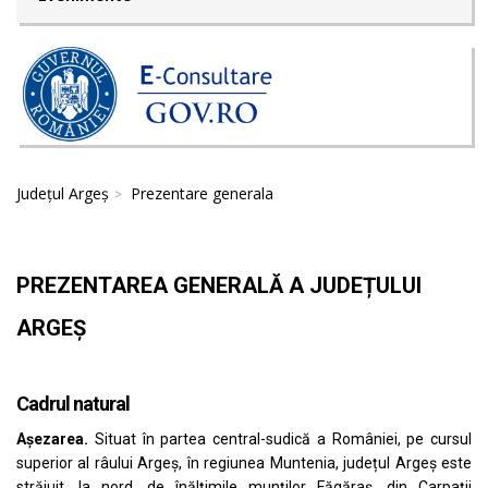
Județul Argeș
Prezentare generala
PREZENTAREA GENERALĂ A JUDEȚULUI
ARGEȘ
Cadrul natural
Așezarea.
Situat în partea central-sudică a României, pe cursul
superior al râului Argeș, în regiunea Muntenia, județul Argeș este
străjuit, la nord, de înălţimile munţilor Făgăraş, din Carpaţii