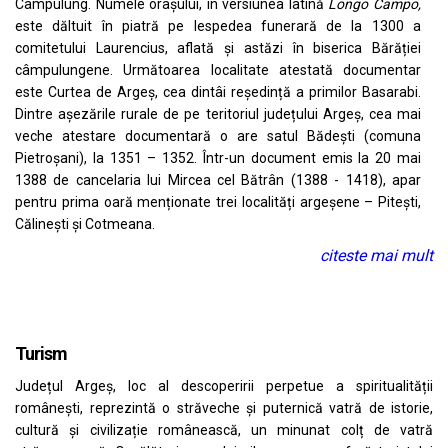
Câmpulung. Numele orașului, în versiunea latină
Longo Campo,
este dăltuit în piatră pe lespedea funerară de la 1300 a
comitetului Laurencius, aflată și astăzi în biserica Bărăției
câmpulungene. Următoarea localitate atestată documentar
este Curtea de Argeș, cea dintâi reședință a primilor Basarabi.
Dintre așezările rurale de pe teritoriul județului Argeș, cea mai
veche atestare documentară o are satul Bădești (comuna
Pietroșani), la 1351 – 1352. Într-un document emis la 20 mai
1388 de cancelaria lui Mircea cel Bătrân (1388 - 1418), apar
pentru prima oară menționate trei localități argeșene – Pitești,
Călinești și Cotmeana.
citeste mai mult
Turism
Județul Argeș, loc al descoperirii perpetue a spiritualității
românești, reprezintă o străveche și puternică vatră de istorie,
cultură și civilizație românească, un minunat colț de vatră