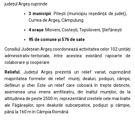
județul Argeș cuprinde:
3 municipii
: Pitești (municipiu reședință de județ),
Curtea de Argeș, Câmpulung
4 orașe
: Mioveni, Costești, Topoloveni, Ștefănești
95 de comune și 576 de sate
Consiliul Județean Argeș coordonează activitatea celor 102 unități
administrativ-teritoriale, între acestea existând rapoarte de
colaborare și cooperare.
Relieful.
Județul Argeș prezintă un relief variat, cuprinzând
majoritatea formelor de relief: munți, dealuri, podișuri, câmpii,
defileuri și chei. Este un relief care coboară în trepte distincte,
asemenea unui imens amfiteatru, din înaltul munților, de la
altitudinea de peste 2500 m, reprezentând crestele cele mai înalte
ale Făgărașilor, spre dealurile subcarpatice, podișuri și câmpie,
până la 160 m în Câmpia Română.