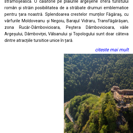
strămoșească. O călătorie pe plaiurile argeșene oferă turistului
român și străin posibilitatea de a străbate drumuri emblematice
pentru țara noastră. Splendoarea crestelor munților Făgăraș, cu
vârfurile Moldoveanu și Negoiu, Barajul Vidraru, Transfăgărăşan,
zona Rucăr-Dâmbovicioara, Peștera Dâmbovicioara, văile
Argeşului, Dâmboviţei, Vâlsanului și Topologului sunt doar câteva
dintre atracțiile tursitice unice în țară.
citeste mai mult