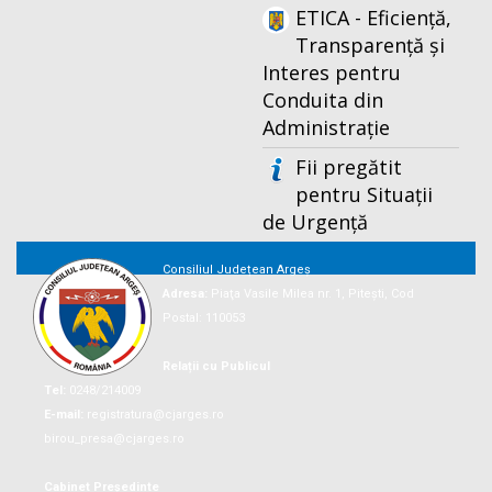
ETICA - Eficiență,
Transparență și
Interes pentru
Conduita din
Administrație
Fii pregătit
pentru Situații
de Urgență
Consiliul Județean Argeș
Adresa:
Piaţa Vasile Milea nr. 1, Piteşti, Cod
Postal: 110053
Relații cu Publicul
Tel:
0248/214009
E-mail:
registratura@cjarges.ro
birou_presa@cjarges.ro
Cabinet Președinte