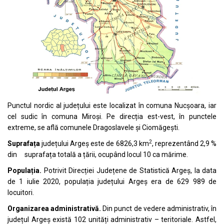
Punctul nordic al județului este localizat în comuna Nucșoara, iar
cel sudic în comuna Miroși. Pe direcția est-vest, în punctele
extreme, se află comunele Dragoslavele și Ciomăgești.
2
Suprafața
județului Argeș este de 6826,3 km
, reprezentând 2,9 %
din suprafața totală a țării, ocupând locul 10 ca mărime.
Populația.
Potrivit Direcției Județene de Statistică Argeș, la data
de 1 iulie 2020, populația județului Argeș era de 629 989 de
locuitori.
Organizarea administrativă.
Din punct de vedere administrativ, în
județul Argeș există 102 unități administrativ – teritoriale. Astfel,