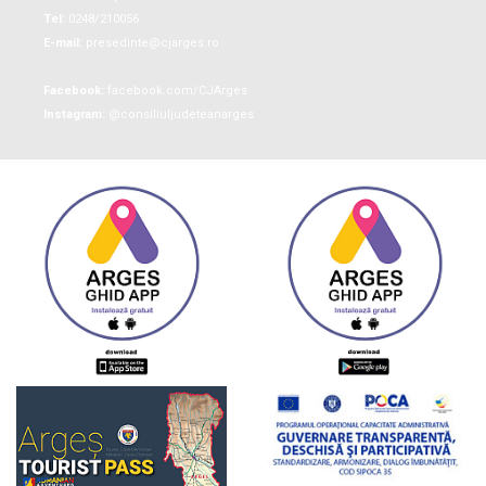
Tel:
0248/210056
E-mail:
presedinte@cjarges.ro
Facebook:
facebook.com/CJArges
Instagram:
@consiliuljudeteanarges