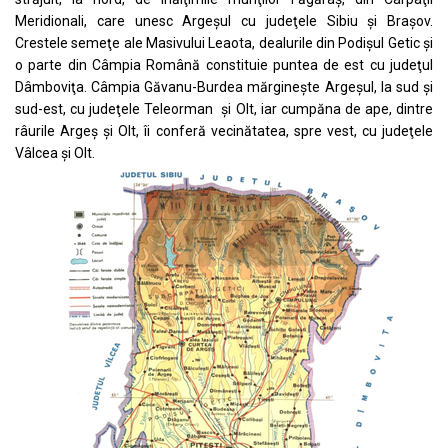
Meridionali, care unesc Argeşul cu judeţele Sibiu şi Braşov.
Crestele semeţe ale Masivului Leaota, dealurile din Podişul Getic şi
o parte din Câmpia Română constituie puntea de est cu judeţul
Dâmboviţa. Câmpia Găvanu-Burdea mărgineşte Argeșul, la sud şi
sud-est, cu judeţele Teleorman şi Olt, iar cumpăna de ape, dintre
râurile Argeş şi Olt, îi conferă vecinătatea, spre vest, cu judeţele
Vâlcea şi Olt.