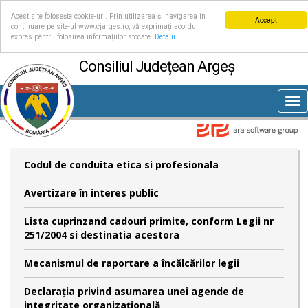
Acest site folosește cookie-uri. Prin utilizarea și navigarea în
Accept
continuare pe site-ul www.cjarges.ro, vă exprimați acordul
expres pentru folosirea informațiilor stocate.
Detalii
Consiliul Județean Argeș
Tog
nav
Codul de conduita etica si profesionala
Avertizare în interes public
Lista cuprinzand cadouri primite, conform Legii nr
251/2004 si destinatia acestora
Mecanismul de raportare a încălcărilor legii
Declaraţia privind asumarea unei agende de
integritate organizaţională