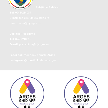
Relații cu Publicul
Tel:
0248/214009
E-mail:
registratura@cjarges.ro
birou_presa@cjarges.ro
Cabinet Președinte
Tel:
0248/210056
E-mail:
presedinte@cjarges.ro
Facebook:
facebook.com/CJArges
Instagram:
@consiliuljudeteanarges