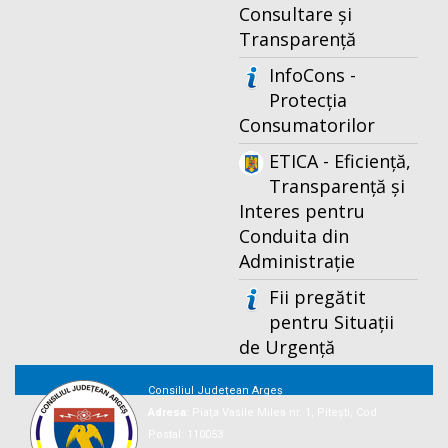
Consultare și
Transparență
InfoCons -
Protecția
Consumatorilor
ETICA - Eficiență,
Transparență și
Interes pentru
Conduita din
Administrație
Fii pregătit
pentru Situații
de Urgență
Consiliul Județean Argeș
Adresa:
Piaţa Vasile Milea nr. 1, Piteşti, Cod
Postal: 110053