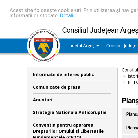
Acest site folosește cookie-uri. Prin utilizarea și navig
informațiilor stocate.
Detalii
Consiliul Județean Arge
Județul Argeș
Consiliul Județ
Consiliu
Informatii de interes public
Istor
III.
Comunicate de presa
Planș
Anunturi
Strategia Nationala Anticoruptie
Plans
Conventia pentru apararea
Plansa
Drepturilor Omului si Libertatile
Fundamentale (CEDO)