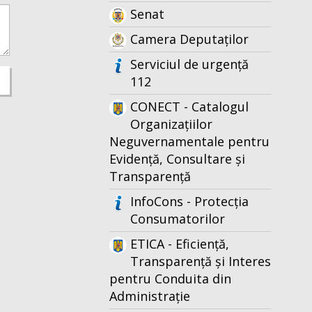
Senat
Camera Deputaților
Serviciul de urgență
112
CONECT - Catalogul
Organizațiilor
Neguvernamentale pentru
Evidență, Consultare și
Transparență
InfoCons - Protecția
Consumatorilor
ETICA - Eficiență,
Transparență și Interes
pentru Conduita din
Administrație