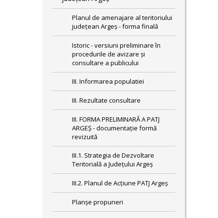
Planul de amenajare al teritoriului
județean Argeș - forma finală
Istoric - versiuni preliminare în
procedurile de avizare și
consultare a publicului
III. Informarea populatiei
III. Rezultate consultare
III. FORMA PRELIMINARĂ A PATJ
ARGEȘ - documentație formă
revizuită
III.1. Strategia de Dezvoltare
Teritorială a Judeţului Argeş
III.2. Planul de Acţiune PATJ Argeş
Planșe propuneri