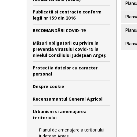
Plansa
Publicatii si contracte conform
Plansa
legii nr 159 din 2016
RECOMANDĂRI COVID-19
Plansa
Măsuri obligatorii cu privire la
Plansa
prevenția virusului covid-19 la
nivelul Consiliului Județean Argeș
Protectia datelor cu caracter
personal
Despre cookie
Recensamantul General Agricol
Urbanism si amenajarea
teritoriului
Planul de amenajare a teritoriului
județean Argeș