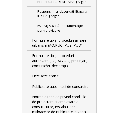
Prezentare SDT si PA PATJ Arges
Raspuns final observatii Etapa a
III-a PATJ Arges
IV. PATJ ARGEȘ - documentație
pentru avizare
Formulare tip și proceduri avizare
urbanism (AO,PUG, PUZ, PUD)
Formulare tip și proceduri
autorizare (CU, AC/ AD, prelungiri,
comunicări, declarații)
Liste acte emise
Publicitate autorizatii de construire
Normele tehnice privind conditiile
de proiectare si amplasare a
constructiilor, instalatiilor si
mijloacelor de publicitate in zona