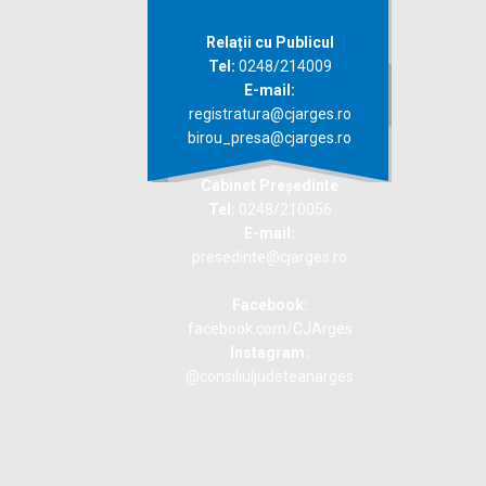
Relații cu Publicul
Tel:
0248/214009
E-mail:
registratura@cjarges.ro
birou_presa@cjarges.ro
Cabinet Președinte
Tel:
0248/210056
E-mail:
presedinte@cjarges.ro
Facebook:
facebook.com/CJArges
Instagram:
@consiliuljudeteanarges