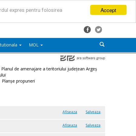
Accept
ordul expres pentru folosirea
titutionala
MOL
Planul de amenajare a teritoriului județean Argeș
ului
Planșe propuneri
Afiseaza
Salveaza
Afiseaza
Salveaza