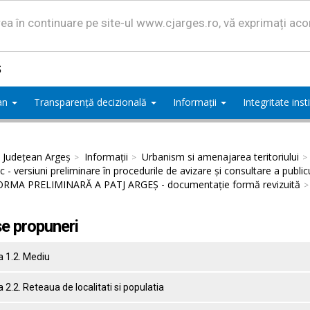
area în continuare pe site-ul www.cjarges.ro, vă exprimați ac
ș
ean
Transparență decizională
Informații
Integritate ins
l Județean Argeș
Informații
Urbanism si amenajarea teritoriului
ic - versiuni preliminare în procedurile de avizare și consultare a public
 FORMA PRELIMINARĂ A PATJ ARGEȘ - documentație formă revizuită
e propuneri
a 1.2. Mediu
 2.2. Reteaua de localitati si populatia