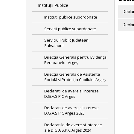
Instituții Publice
Decla
Institutii publice subordonate
Declar
Servicii publice subordonate
Serviciul Public Judetean
Salvamont
Direcţia Generală pentru Evidenţa
Persoanelor Argeş
Direcţia Generală de Asistenţă
Socială şi Protecţia Copilului Argeş
Declaratii de avere si interese
D.G.A.S.P.C Arges
Declaratii de avere si interese
D.G.A.S.P.C Arges 2025
Declaratiile de avere si interese
ale D.G.A.S.P.C Arges 2024