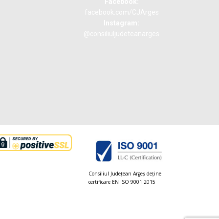
Facebook:
facebook.com/CJArges
Instagram:
@consiliuljudeteanarges
Consiliul Judeţean Argeș deţine
certificare EN ISO 9001:2015