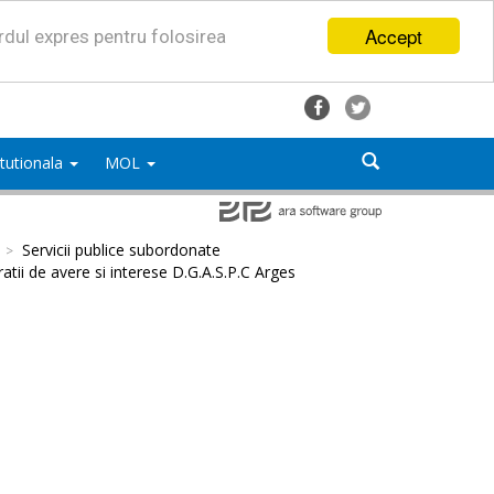
Accept
ordul expres pentru folosirea
titutionala
MOL
Servicii publice subordonate
atii de avere si interese D.G.A.S.P.C Arges