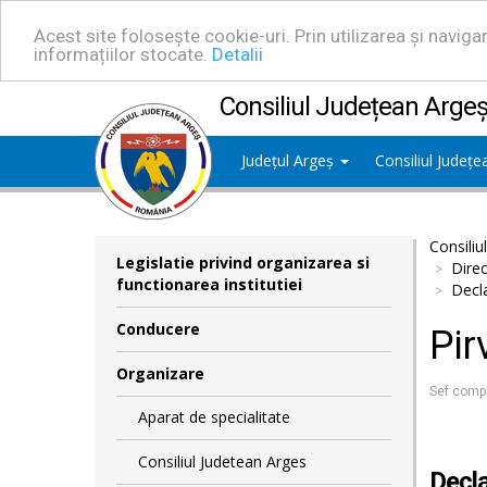
Acest site folosește cookie-uri. Prin utilizarea și navig
informațiilor stocate.
Detalii
Consiliul Județean Arge
Județul Argeș
Consiliul Județ
Consiliu
Legislatie privind organizarea si
Direc
functionarea institutiei
Decla
Conducere
Pir
Organizare
Sef comp
Aparat de specialitate
Consiliul Judetean Arges
Decla