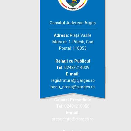
Consiliul Județean Argeș
Adresa:
Piaţa Vasile
Milea nr. 1, Piteşti, Cod
Postal: 110053
Relații cu Publicul
Tel:
0248/214009
E-mail:
registratura@cjarges.ro
birou_presa@cjarges.ro
Cabinet Președinte
Tel:
0248/210056
E-mail:
presedinte@cjarges.ro