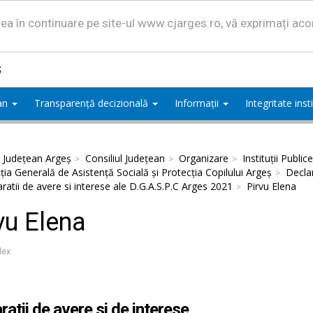
area în continuare pe site-ul www.cjarges.ro, vă exprimați ac
ș
ean
Transparență decizională
Informații
Integritate ins
l Județean Argeș
Consiliul Județean
Organizare
Instituții Publice
ţia Generală de Asistenţă Socială şi Protecţia Copilului Argeş
Declar
ratii de avere si interese ale D.G.A.S.P.C Arges 2021
Pirvu Elena
vu Elena
lex
ratii de avere si de interese