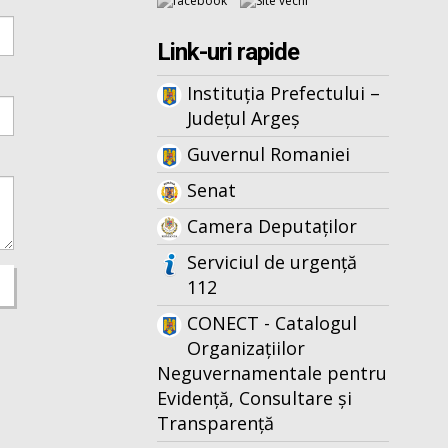
Link-uri rapide
Instituția Prefectului –
Județul Argeș
Guvernul Romaniei
Senat
Camera Deputaților
Serviciul de urgență
112
CONECT - Catalogul
Organizațiilor
Neguvernamentale pentru
Evidență, Consultare și
Transparență