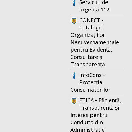
Serviciul de
urgență 112
CONECT -
Catalogul
Organizațiilor
Neguvernamentale
pentru Evidență,
Consultare și
Transparență
InfoCons -
Protecția
Consumatorilor
ETICA - Eficiență,
Transparență și
Interes pentru
Conduita din
Administrație