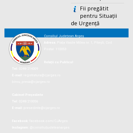
Fii pregătit
pentru Situații
de Urgență
Consiliul Județean Argeș
Adresa:
Piaţa Vasile Milea nr. 1, Piteşti, Cod
Postal: 110053
Relații cu Publicul
Tel:
0248/214009
E-mail:
registratura@cjarges.ro
birou_presa@cjarges.ro
Cabinet Președinte
Tel:
0248/210056
E-mail:
presedinte@cjarges.ro
Facebook:
facebook.com/CJArges
Instagram:
@consiliuljudeteanarges