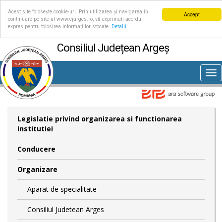
Acest site folosește cookie-uri. Prin utilizarea și navigarea în
Accept
continuare pe site-ul www.cjarges.ro, vă exprimați acordul
expres pentru folosirea informațiilor stocate.
Detalii
Consiliul Județean Argeș
Tog
nav
Legislatie privind organizarea si functionarea
institutiei
Conducere
Organizare
Aparat de specialitate
Consiliul Judetean Arges