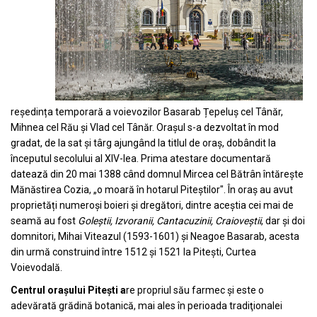
reședința temporară a voievozilor
Basarab Țepeluș cel Tânăr
,
Mihnea cel Rău
și
Vlad cel Tânăr
. Orașul s-a dezvoltat în mod
gradat, de la sat și târg ajungând la titlul de oraș, dobândit la
începutul secolului al XIV-lea. Prima atestare documentară
datează din
20 mai
1388
când domnul
Mircea cel Bătrân
întărește
Mănăstirea Cozia
, „o moară în hotarul Piteștilor". În oraș au avut
proprietăți numeroși boieri și dregători, dintre aceștia cei mai de
seamă au fost
Goleștii, Izvoranii, Cantacuzinii, Craioveștii
, dar și doi
domnitori,
Mihai Viteazul
(
1593
-
1601
) și
Neagoe Basarab
, acesta
din urmă construind între 1512 și 1521 la Pitești, Curtea
Voievodală.
Centrul orașului Pitești
a
re propriul său farmec și este o
adevărată grădină botanică, mai ales în perioada tradiţionalei