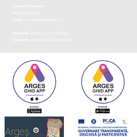
Cabinet Președinte
Tel:
0248/210056
E-mail:
presedinte@cjarges.ro
Facebook:
facebook.com/CJArges
Instagram:
@consiliuljudeteanarges