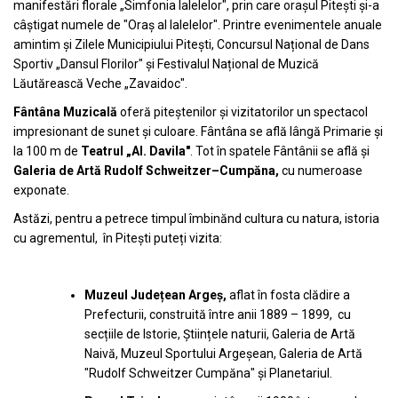
manifestări florale „Simfonia lalelelor", prin care oraşul Piteşti şi-a
câştigat numele de "Oraş al lalelelor". Printre evenimentele anuale
amintim și Zilele Municipiului Pitești, Concursul Național de Dans
Sportiv „Dansul Florilor" și Festivalul Național de Muzică
Lăutărească Veche „Zavaidoc".
Fântâna Muzicală
oferă piteștenilor și vizitatorilor un spectacol
impresionant de sunet și culoare. Fântâna se află lângă Primarie şi
la 100 m de
Teatrul „Al. Davila"
. Tot în spatele Fântânii se află și
Galeria de Artă Rudolf
Schweitzer–Cumpăna,
cu numeroase
exponate.
Astăzi, pentru a petrece timpul îmbinănd cultura cu natura, istoria
cu agrementul, în Pitești puteți vizita:
Muzeul Județean Argeș,
aflat în fosta clădire a
Prefecturii, construită între anii 1889 – 1899, cu
secțiile de Istorie, Științele naturii, Galeria de Artă
Naivă, Muzeul Sportului Argeșean, Galeria de Artă
"Rudolf Schweitzer Cumpăna" și Planetariul.