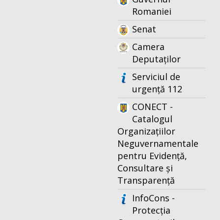
Romaniei
Senat
Camera
Deputaților
Serviciul de
urgență 112
CONECT -
Catalogul
Organizațiilor
Neguvernamentale
pentru Evidență,
Consultare și
Transparență
InfoCons -
Protecția