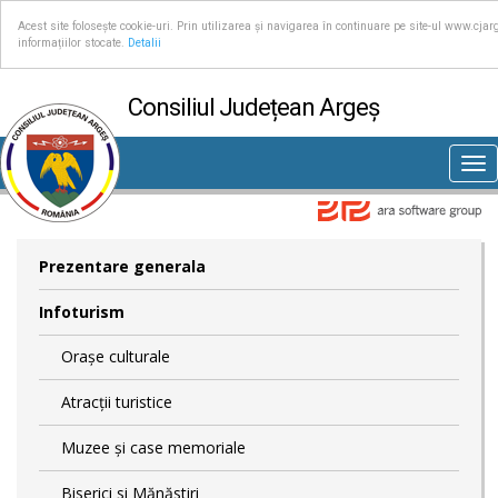
Acest site folosește cookie-uri. Prin utilizarea și navigarea în continuare pe site-ul www.cjar
informațiilor stocate.
Detalii
Consiliul Județean Argeș
Tog
nav
Prezentare generala
Infoturism
Orașe culturale
Atracții turistice
Muzee și case memoriale
Biserici si Mănăstiri