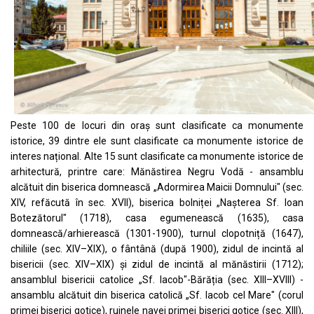
Peste 100 de locuri din oraș sunt clasificate ca monumente
istorice, 39 dintre ele sunt clasificate ca monumente istorice de
interes național. Alte 15 sunt clasificate ca monumente istorice de
arhitectură, printre care:
Mănăstirea Negru Vodă
- ansamblu
alcătuit din biserica domnească „Adormirea Maicii Domnului" (sec.
XIV, refăcută în sec. XVII), biserica bolniței „Nașterea Sf. Ioan
Botezătorul" (1718), casa egumenească (1635), casa
domnească/arhierească (1301-1900), turnul clopotniță (1647),
chiliile (sec. XIV–XIX), o fântână (după 1900), zidul de incintă al
bisericii (sec. XIV–XIX) și zidul de incintă al mănăstirii (1712);
ansamblul bisericii catolice „Sf. Iacob"-Bărăția
(sec. XIII–XVIII) -
ansamblu alcătuit din
biserica catolică „Sf. Iacob cel Mare"
(corul
primei biserici gotice), ruinele navei primei biserici gotice (sec. XIII),