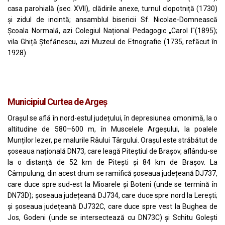
casa parohială (sec. XVII), clădirile anexe, turnul clopotniță (1730)
și zidul de incintă; ansamblul bisericii Sf. Nicolae-Domnească
Școala Normală, azi Colegiul Național Pedagogic „Carol I"(1895);
vila Ghiță Ștefănescu, azi Muzeul de Etnografie (1735, refăcut în
1928).
Municipiul Curtea de Argeş
Orașul se află în nord-estul județului, în depresiunea omonimă, la o
altitudine de 580–600 m, în
Muscelele Argeșului
, la poalele
Munților Iezer
, pe malurile
Râului Târgului
. Orașul este străbătut de
șoseaua națională
DN73
, care leagă
Piteștiul
de
Brașov
, aflându-se
la o distanță de 52 km de
Pitești
și 84 km de
Brașov
. La
Câmpulung, din acest drum se ramifică șoseaua județeană DJ737,
care duce spre sud-est la
Mioarele
și
Boteni
(unde se termină în
DN73D
); șoseaua județeană DJ734, care duce spre nord la
Lerești
;
și șoseaua județeană DJ732C, care duce spre vest la
Bughea de
Jos
,
Godeni
(unde se intersectează cu
DN73C
) și
Schitu Golești