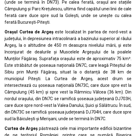
(unde se termină în DN73). Pe calea ferată, orașul are stațiile
Câmpulung și Parc Krețulescu, ultima fiind capătul
unei linii de cale
ferată
care duce spre sud la
Golești
, unde se unește cu
calea
ferată București-Pitești
.
Orașul Curtea de Argeș
este localizat în partea de nord-vest a
județului, în depresiunea intracolinară a bazinului superior al
râului
Argeș
, la o
altitudine
de 450 m deasupra nivelului mării, și este
înconjurat de dealurile și
Muscelele Argeșului
de la poalele
Munților Făgăraș
. Suprafața orașului este de aproximativ 75 km².
Este străbătut de șoseaua națională
DN7C
, care leagă
Piteștiul
de
Sibiu
prin Munții Făgăraș, situat la o distanță de 38 km de
municipiul
Pitești
. La Curtea de Argeș, acest drum se
intersectează cu șoseaua națională
DN73C
, care duce spre est la
Câmpulung
(45 km) și spre vest la
Râmnicu Vâlcea
(36 km). Din
nordul orașului, din DN7C se ramifică șoseaua județeană DJ703H,
care duce spre nord-vest la
Valea Danului
,
Șuici
și
Sălătrucu
. În sud,
din DN73C se ramifică șoseaua județeană DJ704H, care duce spre
sud la
Băiculești
și
Merișani
, unde se termină în DN7C.
Curtea de Argeș
păstrează cele mai importante edificii bizantine
de pe teritoriul României, printre care se numără
Biserica