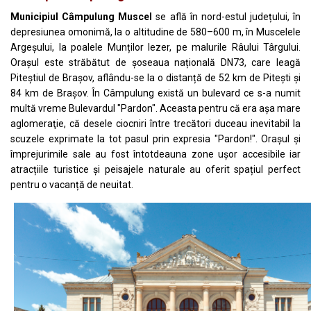
Municipiul Câmpulung
Muscel
se află în nord-estul județului, în
depresiunea omonimă, la o altitudine de 580–600 m, în
Muscelele
Argeșului
, la poalele
Munților Iezer
, pe malurile
Râului Târgului
.
Orașul este străbătut de șoseaua națională
DN73
, care leagă
Piteștiul
de
Brașov
, aflându-se la o distanță de 52 km de
Pitești
și
84 km de Brașov. În Câmpulung există un bulevard ce s-a numit
multă vreme Bulevardul "Pardon". Aceasta pentru că era aşa mare
aglomeraţie, că desele ciocniri între trecători duceau inevitabil la
scuzele exprimate la tot pasul prin expresia "Pardon!". Orașul și
împrejurimile sale au fost întotdeauna zone ușor accesibile iar
atracțiile turistice și peisajele naturale au oferit spațiul perfect
pentru o vacanță de neuitat.