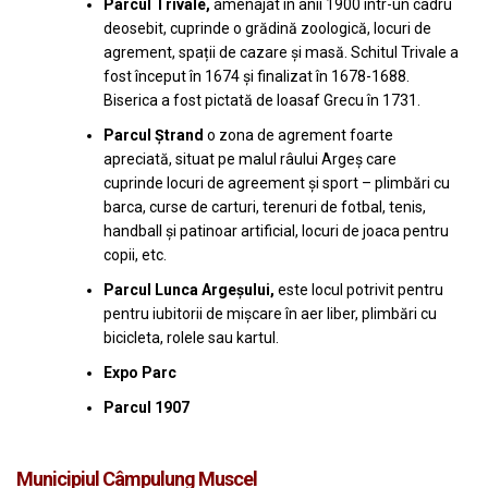
Parcul Trivale,
amenajat în anii 1900 într-un cadru
deosebit, cuprinde o grădină zoologică, locuri de
agrement, spații de cazare și masă. Schitul Trivale a
fost început în 1674 și finalizat în 1678-1688.
Biserica a fost pictată de Ioasaf Grecu în 1731.
Parcul Ștrand
o zona de agrement foarte
apreciată, situat pe malul râului Argeș care
cuprinde locuri de agreement și sport – plimbări cu
barca, curse de carturi, terenuri de fotbal, tenis,
handball și patinoar artificial, locuri de joaca pentru
copii, etc.
Parcul Lunca Argeșului,
este locul potrivit pentru
pentru iubitorii de mișcare în aer liber, plimbări cu
bicicleta, rolele sau kartul.
Expo Parc
Parcul 1907
Municipiul Câmpulung Muscel