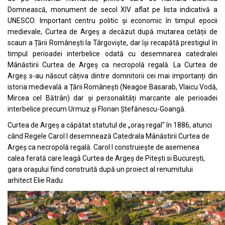
Domnească
, monument de secol XIV aflat pe lista indicativă a
UNESCO
. Important centru politic și economic în timpul epocii
medievale, Curtea de Argeș a decăzut după mutarea cetății de
scaun a Țării Românești la
Târgoviște
, dar își recapătă prestigiul în
timpul perioadei interbelice odată cu desemnarea catedralei
Mânăstirii Curtea de Argeș
ca necropolă regală. La Curtea de
Argeș s-au născut câțiva dintre domnitorii cei mai importanți din
istoria medievală a Țării Românești (
Neagoe Basarab
,
Vlaicu Vodă
,
Mircea cel Bătrân
) dar și personalități marcante ale perioadei
interbelice precum
Urmuz
și
Florian Ștefănescu-Goangă
.
Curtea de Argeș a căpătat statutul de „oraș regal" în 1886, atunci
când
Regele Carol I
desemnează Catedrala Mânăstirii Curtea de
Argeș ca necropolă regală. Carol I construiește de asemenea
calea ferată care leagă Curtea de Argeș de Pitești si București,
gara orașului
fiind construită după un proiect al renumitului
arhitect
Elie Radu