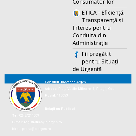
Consumatorilor
ETICA - Eficiență,
Transparență și
Interes pentru
Conduita din
Administrație
Fii pregătit
pentru Situații
de Urgență
Consiliul Județean Argeș
Adresa:
Piaţa Vasile Milea nr. 1, Piteşti, Cod
Postal: 110053
Relații cu Publicul
Tel:
0248/214009
E-mail:
registratura@cjarges.ro
birou_presa@cjarges.ro