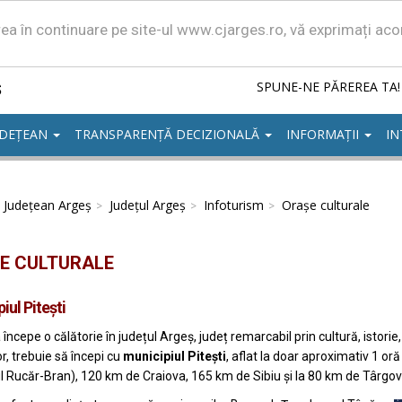
area în continuare pe site-ul www.cjarges.ro, vă exprimați ac
ș
SPUNE-NE PĂREREA TA!
UDEȚEAN
TRANSPARENȚĂ DECIZIONALĂ
INFORMAȚII
IN
l Județean Argeș
Județul Argeș
Infoturism
Orașe culturale
E CULTURALE
iul Piteşti
începe o călătorie în județul Argeș, județ remarcabil prin cultură, istorie
r, trebuie să începi cu
municipiul Pitești
, aflat la doar aproximativ 1 o
l Rucăr-Bran), 120 km de Craiova, 165 km de Sibiu și la 80 km de Târgov