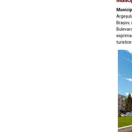
Munici
Municip
Argeșulu
Brașov
,
Bulevard
exprimat
turistice