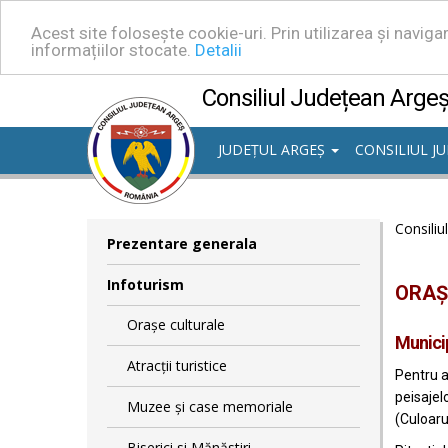
Acest site folosește cookie-uri. Prin utilizarea și navig
informațiilor stocate.
Detalii
Consiliul Județean Arge
JUDEȚUL ARGEȘ
CONSILIUL J
Consiliu
Prezentare generala
Infoturism
ORAȘ
Orașe culturale
Municip
Atracții turistice
Pentru a 
peisajelo
Muzee și case memoriale
(Culoaru
Biserici si Mănăstiri