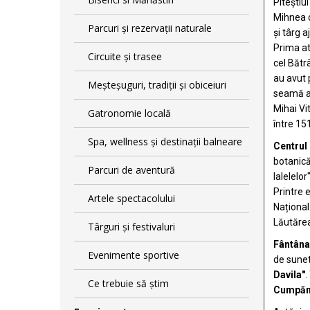
Piteștiu
Mihnea 
Parcuri și rezervații naturale
și târg a
Prima a
Circuite și trasee
cel Bătr
au avut 
Meșteșuguri, tradiții și obiceiuri
seamă a
Mihai Vi
Gatronomie locală
între 15
Spa, wellness și destinații balneare
Centrul 
botanică
Parcuri de aventură
lalelelor
Printre 
Artele spectacolului
Național
Lăutăre
Târguri și festivaluri
Fântâna
Evenimente sportive
de sunet
Davila"
.
Ce trebuie să știm
Cumpăn