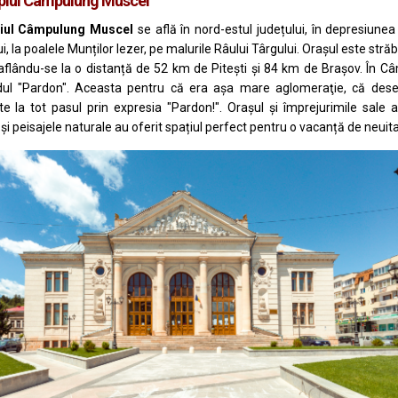
piul Câmpulung Muscel
iul Câmpulung
Muscel
se află în nord-estul județului, în depresiun
i
, la poalele
Munților Iezer
, pe malurile
Râului Târgului
. Orașul este str
 aflându-se la o distanță de 52 km de
Pitești
și 84 km de Brașov. În Câ
ul "Pardon". Aceasta pentru că era aşa mare aglomeraţie, că desele 
e la tot pasul prin expresia "Pardon!". Orașul și împrejurimile sale a
 și peisajele naturale au oferit spațiul perfect pentru o vacanță de neuita