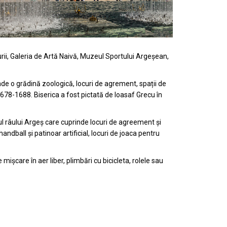
aturii, Galeria de Artă Naivă, Muzeul Sportului Argeșean,
de o grădină zoologică, locuri de agrement, spații de
 1678-1688. Biserica a fost pictată de Ioasaf Grecu în
l râului Argeș care cuprinde locuri de agreement și
handball și patinoar artificial, locuri de joaca pentru
 mișcare în aer liber, plimbări cu bicicleta, rolele sau