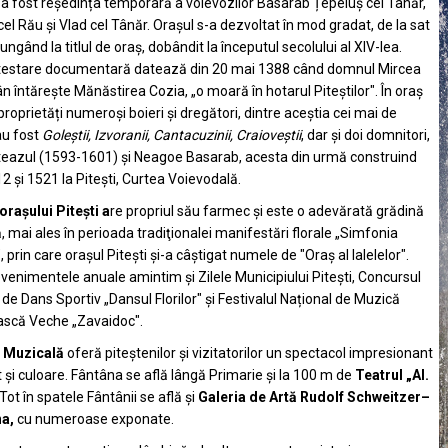
l a fost reședința temporară a voievozilor
Basarab Țepeluș cel Tânăr
,
cel Rău
și
Vlad cel Tânăr
. Orașul s-a dezvoltat în mod gradat, de la sat
jungând la titlul de oraș, dobândit la începutul secolului al XIV-lea.
testare documentară datează din
20 mai
1388
când domnul
Mircea
ân
întărește
Mănăstirea Cozia
, „o moară în hotarul Piteștilor". În oraș
proprietăți numeroși boieri și dregători, dintre aceștia cei mai de
u fost
Goleștii, Izvoranii, Cantacuzinii, Craioveștii
, dar și doi domnitori,
teazul
(
1593
-
1601
) și
Neagoe Basarab
, acesta din urmă construind
12 și 1521 la Pitești, Curtea Voievodală.
orașului Pitești
a
re propriul său farmec și este o adevărată grădină
, mai ales în perioada tradiţionalei manifestări florale „Simfonia
", prin care oraşul Piteşti şi-a câştigat numele de "Oraş al lalelelor".
evenimentele anuale amintim și Zilele Municipiului Pitești, Concursul
 de Dans Sportiv „Dansul Florilor" și Festivalul Național de Muzică
ască Veche „Zavaidoc".
 Muzicală
oferă piteștenilor și vizitatorilor un spectacol impresionant
 și culoare. Fântâna se află lângă Primarie şi la 100 m de
Teatrul „Al.
 Tot în spatele Fântânii se află și
Galeria de Artă Rudolf
Schweitzer–
a,
cu numeroase exponate.