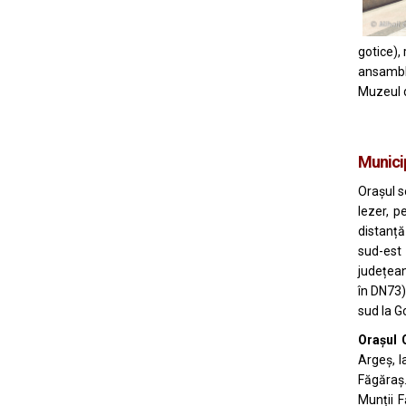
gotice), 
ansamblu
Muzeul d
Municip
Orașul s
Iezer
, p
distanț
sud-est
județean
în DN73)
sud la
Go
Orașul 
Argeș
, 
Făgăraș
Munții F