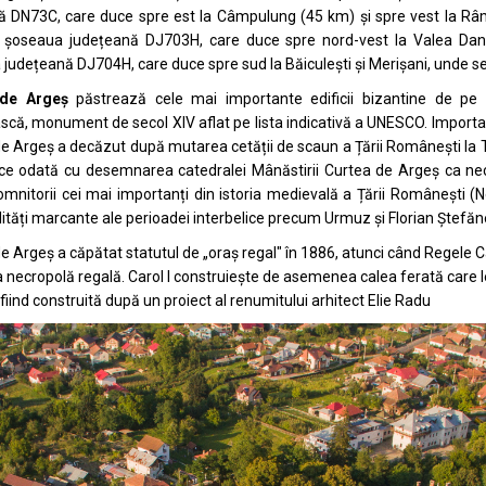
lă
DN73C
, care duce spre est la
Câmpulung
(45 km) și spre vest la
Râm
ă șoseaua județeană DJ703H, care duce spre nord-vest la
Valea Dan
 județeană DJ704H, care duce spre sud la
Băiculești
și
Merișani
, unde s
 de Argeș
păstrează cele mai importante edificii bizantine de pe 
scă
, monument de secol XIV aflat pe lista indicativă a
UNESCO
. Importa
e Argeș a decăzut după mutarea cetății de scaun a Țării Românești la
lice odată cu desemnarea catedralei
Mânăstirii Curtea de Argeș
ca nec
omnitorii cei mai importanți din istoria medievală a Țării Românești (
N
ități marcante ale perioadei interbelice precum
Urmuz
și
Florian Ștefă
e Argeș a căpătat statutul de „oraș regal" în 1886, atunci când
Regele Ca
 necropolă regală. Carol I construiește de asemenea calea ferată care l
fiind construită după un proiect al renumitului arhitect
Elie Radu