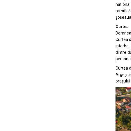
naționa
ramific
șoseaua
Curtea
Domnea
Curtea d
interbe
dintre d
personal
Curtea d
Argeș ca
orașului