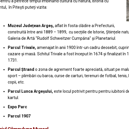
pentru a petrece timpul îmbinănd cultura cu natura, istoria cu
l, în Pitești puteți vizita:
Muzeul Județean Argeș,
aflat în fosta clădire a Prefecturii,
construită între anii 1889 – 1899, cu secțiile de Istorie, Științele n
Galeria de Artă "Rudolf Schweitzer Cumpăna" și Planetariul.
Parcul Trivale,
amenajat în anii 1900 într-un cadru deosebit, cuprin
cazare și masă. Schitul Trivale a fost început în 1674 și finalizat în
1731.
Parcul Ștrand
o zona de agrement foarte apreciată, situat pe malu
sport – plimbări cu barca, curse de carturi, terenuri de fotbal, tenis, 
copii, etc.
Parcul Lunca Argeșului,
este locul potrivit pentru pentru iubitorii de
kartul.
Expo Parc
Parcul 1907