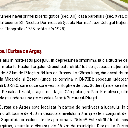
ruinele navei primei biserici gotice (sec. XIII), casa parohială (sec. XVII), c
l bisericii Sf. Nicolae-Domnească Școala Normală, azi Colegiul Naționa
e Etnografie (1735, refăcut în 1928).
iul Curtea de Argeş
e află în nord-estul județului, în depresiunea omonimă, la o altitudine 
e malurile
Râului Târgului
. Orașul este străbătut de șoseaua național
ă de 52 km de
Pitești
și 84 km de
Brașov
. La Câmpulung, din acest drum
 la
Mioarele
și
Boteni
(unde se termină în
DN73D
); șoseaua județea
ă DJ732C, care duce spre vest la
Bughea de Jos
,
Godeni
(unde se inte
. Pe calea ferată, orașul are stațiile Câmpulung și Parc Krețulescu, ult
lești
, unde se unește cu
calea ferată București-Pitești
.
Curtea de Argeș
este localizat în partea de nord-vest a județului, în
la o
altitudine
de 450 m deasupra nivelului mării, și este înconjurat de 
. Suprafața orașului este de aproximativ 75 km². Este străbătut de ș
ăgăraș, situat la o distanță de 38 km de municipiul
Pitești
. La Curt