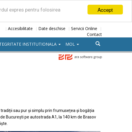
Accept
ordul expres pentru folosirea
Accesibilitate
Date deschise
Servicii Online
|
|
|
|
Contact
TEGRITATE INSTITUTIONALA
MOL
, tradiții sau pur și simplu prin frumusețea și bogăția
ră de București pe autostrada A1, la 140 km de Brasov
iște.