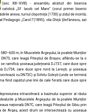
(sec. XIII–XVIII) - ansamblu alcătuit din
biserica
catolică „Sf. Iacob cel Mare"
(corul primei biserici
lădirile anexe, turnul clopotniță (1730) și zidul de incintă;
l Pedagogic „Carol I"(1895); vila Ghiță Ștefănescu, azi
de 580–600 m, în
Muscelele Argeșului
, la poalele
Munților
ă
DN73
, care leagă
Piteștiul
de
Brașov
, aflându-se la o
 se ramifică șoseaua județeană DJ737, care duce spre
nă DJ734, care duce spre nord la
Lerești
; și șoseaua
rsectează cu
DN73C
) și
Schitu Golești
(unde se termină
ima fiind capătul
unei linii de cale ferată
care duce spre
 depresiunea intracolinară a bazinului superior al
râului
dealurile și
Muscelele Argeșului
de la poalele
Munților
oseaua națională
DN7C
, care leagă
Piteștiul
de
Sibiu
prin
ea de Argeș, acest drum se intersectează cu șoseaua