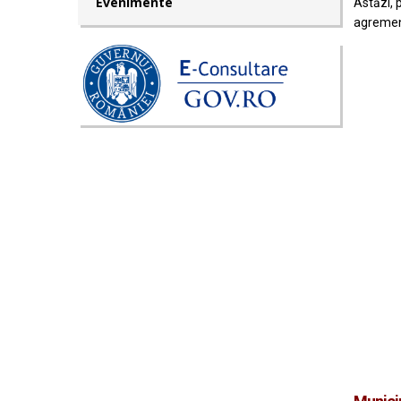
Evenimente
Astăzi, 
agrementu