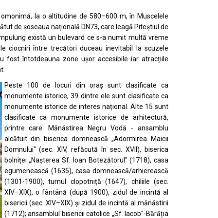
ea omonimă, la o altitudine de 580–600 m, în
Muscelele
ăbătut de șoseaua națională
DN73
, care leagă
Piteștiul
de
mpulung există un bulevard ce s-a numit multă vreme
ciocniri între trecători duceau inevitabil la scuzele
u fost întotdeauna zone ușor accesibile iar atracțiile
t.
Peste 100 de locuri din oraș sunt clasificate ca
monumente istorice, 39 dintre ele sunt clasificate ca
monumente istorice de interes național. Alte 15 sunt
clasificate ca monumente istorice de arhitectură,
printre care:
Mănăstirea Negru Vodă
- ansamblu
alcătuit din biserica domnească „Adormirea Maicii
Domnului" (sec. XIV, refăcută în sec. XVII), biserica
bolniței „Nașterea Sf. Ioan Botezătorul" (1718), casa
egumenească (1635), casa domnească/arhierească
(1301-1900), turnul clopotniță (1647), chiliile (sec.
XIV–XIX), o fântână (după 1900), zidul de incintă al
bisericii (sec. XIV–XIX) și zidul de incintă al mănăstirii
(1712);
ansamblul bisericii catolice „Sf. Iacob"-Bărăția