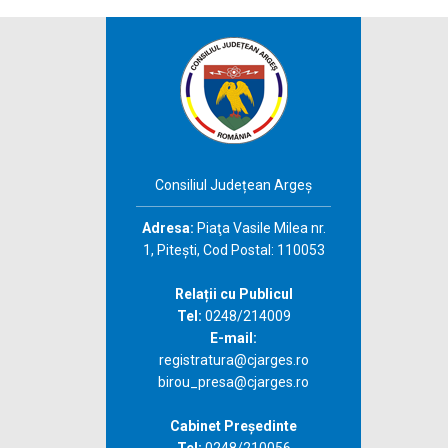
Consiliul Județean Argeș
Adresa:
Piaţa Vasile Milea nr.
1, Piteşti, Cod Postal: 110053
Relații cu Publicul
Tel:
0248/214009
E-mail:
registratura@cjarges.ro
birou_presa@cjarges.ro
Cabinet Președinte