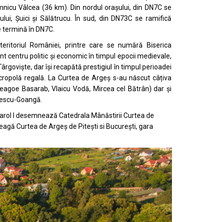
nicu Vâlcea
(36 km). Din nordul orașului, din DN7C se
ului
,
Șuici
și
Sălătrucu
. În sud, din DN73C se ramifică
e termină în DN7C.
teritoriul României, printre care se numără
Biserica
nt centru politic și economic în timpul epocii medievale,
Târgoviște
, dar își recapătă prestigiul în timpul perioadei
ropolă regală. La Curtea de Argeș s-au născut câțiva
eagoe Basarab
,
Vlaicu Vodă
,
Mircea cel Bătrân
) dar și
nescu-Goangă
.
rol I
desemnează Catedrala Mânăstirii Curtea de
eagă Curtea de Argeș de Pitești si București,
gara