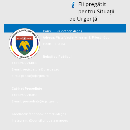
Fii pregătit
pentru Situații
de Urgență
Consiliul Județean Argeș
Adresa:
Piaţa Vasile Milea nr. 1, Piteşti, Cod
Postal: 110053
Relații cu Publicul
Tel:
0248/214009
E-mail:
registratura@cjarges.ro
birou_presa@cjarges.ro
Cabinet Președinte
Tel:
0248/210056
E-mail:
presedinte@cjarges.ro
Facebook:
facebook.com/CJArges
Instagram:
@consiliuljudeteanarges