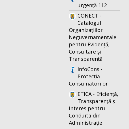
urgență 112
CONECT -
Catalogul
Organizațiilor
Neguvernamentale
pentru Evidență,
Consultare și
Transparență
InfoCons -
Protecția
Consumatorilor
ETICA - Eficiență,
Transparență și
Interes pentru
Conduita din
Administrație