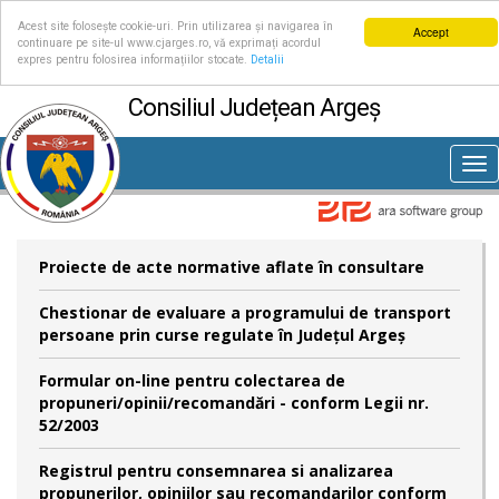
Acest site folosește cookie-uri. Prin utilizarea și navigarea în
Accept
continuare pe site-ul www.cjarges.ro, vă exprimați acordul
expres pentru folosirea informațiilor stocate.
Detalii
Consiliul Județean Argeș
Tog
nav
Proiecte de acte normative aflate în consultare
Chestionar de evaluare a programului de transport
persoane prin curse regulate în Județul Argeș
Formular on-line pentru colectarea de
propuneri/opinii/recomandări - conform Legii nr.
52/2003
Registrul pentru consemnarea si analizarea
propunerilor, opiniilor sau recomandarilor conform