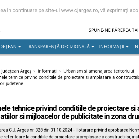
area în continuare pe site-ul www.cjarges.ro, vă exprimați ac
ș
SPUNE-NE PĂREREA TA!
UDEȚEAN
TRANSPARENȚĂ DECIZIONALĂ
INFORMAȚII
IN
l Județean Argeș
Informații
Urbanism si amenajarea teritoriului
le tehnice privind conditiile de proiectare si amplasare a constructiilor
lor judetene
le tehnice privind conditiile de proiectare si 
latiilor si mijloacelor de publicitate in zona dr
rea C.J. Arges nr. 328 din 31.10.2024 - Hotarare privind aprobarea Nor
e referitoare la conditiile de proiectare si amplasare a constructiilor, inst