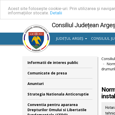
Acest site folosește cookie-uri. Prin utilizarea și navig
informațiilor stocate.
Detalii
Consiliul Județean Arge
JUDEȚUL ARGEȘ
CONSILIUL J
Consiliu
Informatii de interes public
Norme
drumuri
Comunicate de presa
Anunturi
Norme
Strategia Nationala Anticoruptie
insta
Conventia pentru apararea
Hotara
Drepturilor Omului si Libertatile
tehnic
Fundamentale (CEDO)