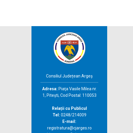
Consiliul Județean Argeș
Adresa:
Piaţa Vasile Milea nr.
1, Piteşti, Cod Postal: 110053
Relații cu Publicul
Tel:
0248/214009
E-mail:
registratura@cjarges.ro