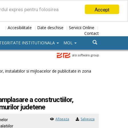
Accept
ordul expres pentru folosirea
Accesibilitate
Date deschise
Servicii Online
|
|
|
|
Contact
TEGRITATE INSTITUTIONALA
MOL
, instalatiilor si mijloacelor de publicitate in zona
amplasare a constructiilor,
umurilor judetene
Afiseaza
Salveaza
melor
alatiilor