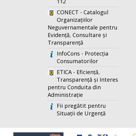
112
CONECT - Catalogul
Organizațiilor
Neguvernamentale pentru
Evidență, Consultare și
Transparență
InfoCons - Protecția
Consumatorilor
ETICA - Eficiență,
Transparență și Interes
pentru Conduita din
Administrație
Fii pregătit pentru
Situații de Urgență