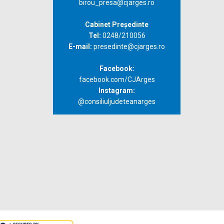
birou_presa@cjarges.ro
Cabinet Președinte
Tel:
0248/210056
E-mail:
presedinte@cjarges.ro
Facebook:
facebook.com/CJArges
Instagram:
@consiliuljudeteanarges