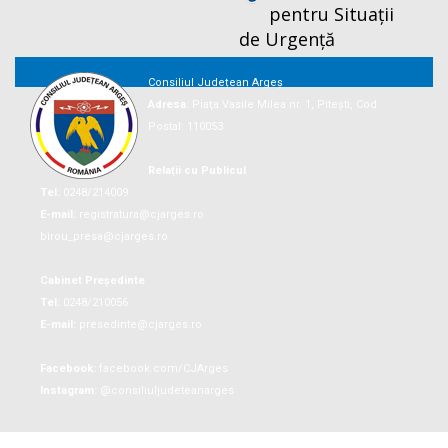
pentru Situații
de Urgență
Consiliul Județean Argeș
Adresa:
Piaţa Vasile Milea nr. 1, Piteşti, Cod
Postal: 110053
Relații cu Publicul
Tel:
0248/214009
E-mail:
registratura@cjarges.ro
birou_presa@cjarges.ro
Cabinet Președinte
Tel:
0248/210056
E-mail:
presedinte@cjarges.ro
Facebook:
facebook.com/CJArges
Instagram:
@consiliuljudeteanarges