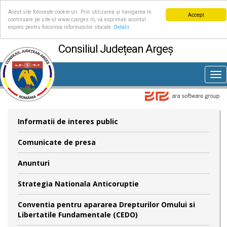
Acest site folosește cookie-uri. Prin utilizarea și navigarea în
Accept
continuare pe site-ul www.cjarges.ro, vă exprimați acordul
expres pentru folosirea informațiilor stocate.
Detalii
Consiliul Județean Argeș
Tog
nav
Informatii de interes public
Comunicate de presa
Anunturi
Strategia Nationala Anticoruptie
Conventia pentru apararea Drepturilor Omului si
Libertatile Fundamentale (CEDO)