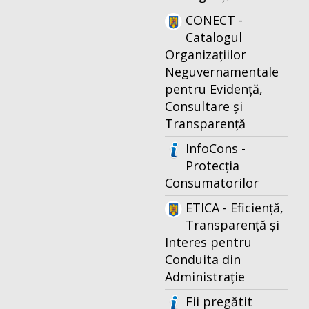
CONECT -
Catalogul
Organizațiilor
Neguvernamentale
pentru Evidență,
Consultare și
Transparență
InfoCons -
Protecția
Consumatorilor
ETICA - Eficiență,
Transparență și
Interes pentru
Conduita din
Administrație
Fii pregătit