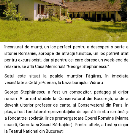
înconjurat de munți, un loc perfect pentru a descoperi o parte a
istoriei României, aproape de atracții turistice, un loc potrivit atât
pentru excursioniști, dar și pentru cei care doresc un week-end de
relaxare, se află Casa Memorială "George Stephănescu".
Satul este situat la poalele munților Făgăraș, în imediata
vecinătate a Cetății Poenari, la baza barajului Vidraru.
George Stephănescu a fost un compozitor, pedagog și dirijor
român. A urmat studiile la Conservatorul din București, unde a
devenit ulterior profesor de canto, și Conservatorul din Paris. În
plus, a fost fondatorul reprezentațiilor de operă în limba română și
a fondat trei societăți lirice premergătoare Operei Române (Mama
soacră, Cometa și Scaiul Bărbaților). Printre altele, a fost și dirijor
la Teatrul Național din Bucureșt
i