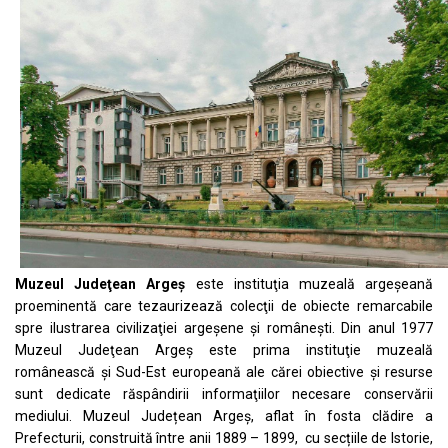
Muzeul Judeţean Argeş
este instituţia muzeală argeşeană
proeminentă care tezaurizează colecţii de obiecte remarcabile
spre ilustrarea civilizaţiei argeşene şi româneşti. Din anul 1977
Muzeul Judeţean Argeş este prima instituţie muzeală
românească şi Sud-Est europeană ale cărei obiective şi resurse
sunt dedicate răspândirii informaţiilor necesare conservării
mediului. Muzeul Județean Argeș, aflat în fosta clădire a
Prefecturii, construită între anii 1889 – 1899, cu secțiile de Istorie,