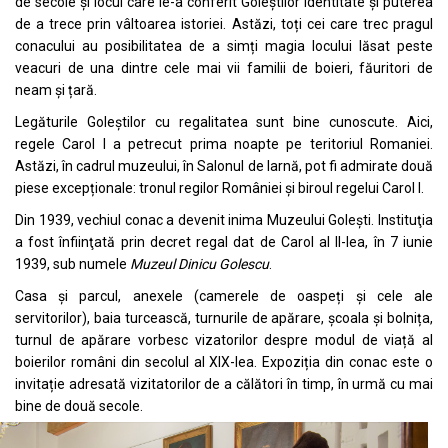
de secole și locul care le-a conferit Goleștilor identitate și puterea
de a trece prin vâltoarea istoriei. Astăzi, toți cei care trec pragul
conacului au posibilitatea de a simți magia locului lăsat peste
veacuri de una dintre cele mai vii familii de boieri, făuritori de
neam și țară.
Legăturile Goleștilor cu regalitatea sunt bine cunoscute. Aici,
regele Carol I a petrecut prima noapte pe teritoriul Romaniei.
Astăzi, în cadrul muzeului, în Salonul de Iarnă, pot fi admirate două
piese excepționale: tronul regilor României și biroul regelui Carol I.
Din 1939, vechiul conac a devenit inima Muzeului Golești. Instituţia
a fost înfiinţată prin decret regal dat de Carol al II-lea, în 7 iunie
1939, sub numele
Muzeul Dinicu Golescu
.
Casa și parcul, anexele (camerele de oaspeți și cele ale
servitorilor), baia turcească, turnurile de apărare, școala și bolnița,
turnul de apărare vorbesc vizatorilor despre modul de viață al
boierilor români din secolul al XIX-lea. Expoziția din conac este o
invitație adresată vizitatorilor de a călători în timp, în urmă cu mai
bine de două secole.