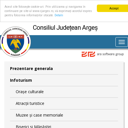
Acest site folosește cookie-uri. Prin utilizarea și navigarea în
Accept
continuare pe site-ul www.cjarges.ro, vă exprimați acordul expres
pentru folosirea informațiilor stocate.
Detalii
Consiliul Județean Argeș
Tog
nav
Prezentare generala
Infoturism
Orașe culturale
Atracții turistice
Muzee și case memoriale
Biserici si Mănăstiri