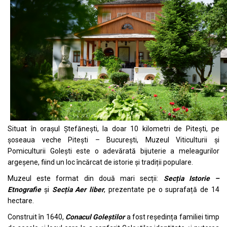
Situat în orașul Ștefănești, la doar 10 kilometri de Pitești, pe
șoseaua veche Pitești – București, Muzeul Viticulturii și
Pomiculturii Golești este o adevărată bijuterie a meleagurilor
argeșene, fiind un loc încărcat de istorie și tradiții populare.
Muzeul este format din două mari secții:
Secția Istorie –
Etnografie
și
Secția Aer liber
, prezentate pe o suprafață de 14
hectare.
Construit în 1640,
Conacul Goleștilor
a fost reședința familiei timp