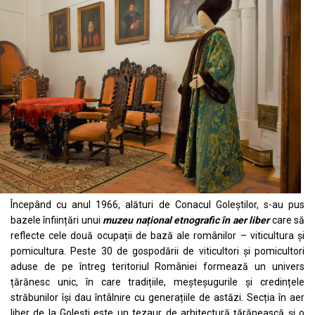
Începând cu anul 1966, alături de Conacul Goleștilor, s-au pus
bazele înființări unui
muzeu național etnografic în aer liber
care să
reflecte cele două ocupații de bază ale românilor – viticultura și
pomicultura. Peste 30 de gospodării de viticultori și pomicultori
aduse de pe întreg teritoriul României formează un univers
țărănesc unic, în care tradițiile, meșteșugurile și credințele
străbunilor își dau întâlnire cu generațiile de astăzi. Secția în aer
liber de la Golești este un tezaur de arhitectură ţărănească şi o