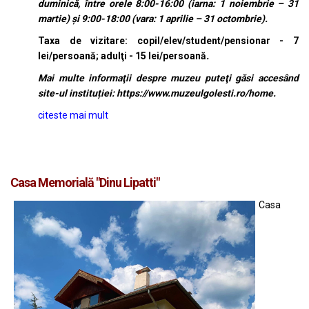
duminică, între orele 8:00-16:00 (iarna: 1 noiembrie – 31
martie) şi 9:00-18:00 (vara: 1 aprilie – 31 octombrie).
Taxa de vizitare: copil/elev/student/pensionar - 7
lei/persoană; adulţi - 15 lei/persoană
.
Mai multe informaţii despre muzeu puteţi găsi accesând
site-ul instituției:
https://www.muzeulgolesti.ro/home
.
citeste mai mult
Casa Memorială "Dinu Lipatti"
Casa