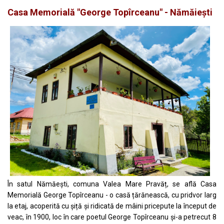
Casa Memorială "George Topîrceanu" - Nămăiești
În satul Nămăești, comuna Valea Mare Pravăț, se află Casa
Memorială George Topîrceanu - o casă țărănească, cu pridvor larg
la etaj, acoperită cu șiță și ridicată de mâini pricepute la început de
veac, în 1900, loc în care poetul George Topîrceanu și-a petrecut 8