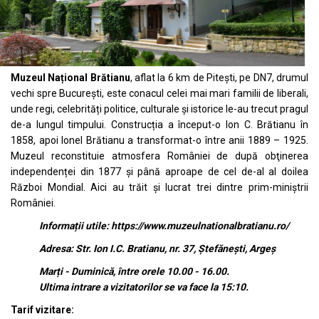
Muzeul Național Brătianu
, aflat la 6 km de Pitești, pe DN7, drumul
vechi spre București, este conacul celei mai mari familii de liberali,
unde regi, celebrități politice, culturale și istorice le-au trecut pragul
de-a lungul timpului. Construcția a început-o Ion C. Brătianu în
1858, apoi Ionel Brătianu a transformat-o între anii 1889 – 1925.
Muzeul reconstituie atmosfera României de după obţinerea
independenței din 1877 şi până aproape de cel de-al al doilea
Război Mondial. Aici au trăit și lucrat trei dintre prim-miniştrii
României.
I
nformații utile:
https://www.muzeulnationalbratianu.ro/
Adresa: Str. Ion I.C. Bratianu, nr. 37, Ștefănești, Argeș
Marți - Duminică, între orele 10.00 - 16.00.
Ultima intrare a vizitatorilor se va face la 15:10.
Tarif vizitare: