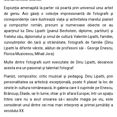
Expoziția amenajată la parter vă poartă prin universul unui artist
de geniu. Aici găsiți o colecție impresionantă de fotografii și
corespondențe care ilustrează viața și activitatea marelui pianist
și compozitor român, precum și numeroase obiecte ce au
aparținut lui Dinu Lipatti (pianul Bechstein, diplome, partituri) și
fratelui său, diplomatul și omul de cultură Valentin Lipatti, familiei,
cunoștințelor din țară și străinătate, fotografii de familie (Dinu
Lipatti la diferite vârste, alături de profesorii săi - George Enescu,
Florica Muzicescu, Mihail Jora).
Multe dintre fotografii sunt executate de Dinu Lipatti, deoarece
acesta era un pasionat și talentat fotograf.
Pianist, compozitor, critic muzical și pedagog, Dinu Lipatti, prin
personalitatea sa artistică excepţională, poate fi plasat la loc de
cinste în cultura românească, în galeria care îi cuprinde pe Enescu,
Brâncuși, Eliade, iar în lume, chiar şi în afara Europei, într-un spaţiu
întins care nu a avut onoarea să-i asculte magia pe viu, este
considerat unul dintre cei mai mari interpreți ai primei jumătăți a
secolului XX.