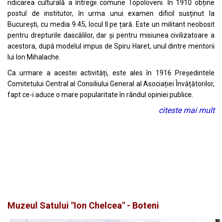
ridicarea culturală a întregii comune Topoloveni. În 1910 obține
postul de institutor, în urma unui examen dificil susținut la
București, cu media 9.45, locul II pe țară. Este un militant neobosit
pentru drepturile dascălilor, dar și pentru misiunea civilizatoare a
acestora, după modelul impus de Spiru Haret, unul dintre mentorii
lui Ion Mihalache.
Ca urmare a acestei activități, este ales în 1916 Președintele
Comitetului Central al Consiliului General al Asociației Învățătorilor,
fapt ce-i aduce o mare popularitate în rândul opiniei publice.
citeste mai mult
Muzeul Satului "Ion Chelcea" - Boteni