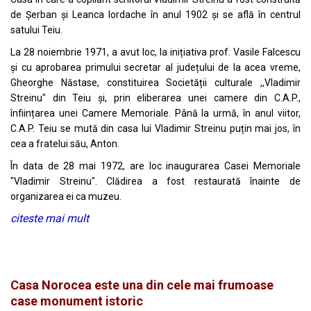
de Șerban și Leanca Iordache în anul 1902 și se află în centrul
satului Teiu.
La 28 noiembrie 1971, a avut loc, la inițiativa prof. Vasile Falcescu
și cu aprobarea primului secretar al județului de la acea vreme,
Gheorghe Năstase, constituirea Societății culturale ,,Vladimir
Streinu" din Teiu și, prin eliberarea unei camere din C.A.P.,
înființarea unei Camere Memoriale. Până la urmă, în anul viitor,
C.A.P. Teiu se mută din casa lui Vladimir Streinu puțin mai jos, în
cea a fratelui său, Anton.
În data de 28 mai 1972, are loc inaugurarea Casei Memoriale
"Vladimir Streinu". Clădirea a fost restaurată înainte de
organizarea ei ca muzeu.
citeste mai mult
Casa Norocea este una din cele mai frumoase
case monument istoric