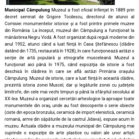
Municipal Câmpulung
Muzeul a fost oficial înfiinţat în 1889 prin
decret semnat de Grigore Tocilescu, directorul de atunci al
Comisiei monumentelor istorice şi a fost printre primele muzee
din România. La început, muzeul din Câmpulung a funcţionat la
mănăstirea Negru Vodă. A fost organizat după reguli moderne din
anul 1952, atunci când a luat fiinţă în Casa Ştefănescu (clădire
datând din 1735, restaurată în 1928), în care funcţionează astăzi o
secţie de artă populară şi etnografie musceleană. Muzeul a
funcţionat aici până în 1975, când expoziţia de istorie a fost
deschisă în clădirea în care se află astăzi Primăria oraşului
Câmpulung. Muzeul de istorie, care a luat fiinţă în această clădire,
prezintă istoria zonei Muscel, dar şi legăturile zonei cu judeţele
limitrofe, din cele mai vechi timpuri şi până la sfârşitul secolului al
XX-lea. Muzeul a organizat cercetări arheologice la aproape toate
monumentele din oraş, unde au fost descoperite o serie obiecte
(ciste din epoca bronzului, ceramică de import elenistică, ceramică
romană, arme din săpăturile de la castrul Jidava), expuse acum în
muzeu. Actuala clădire a muzeului municipal din Câmpulung mai
cuprinde o expoziţie de arte plastice cu valori ale unor artişti