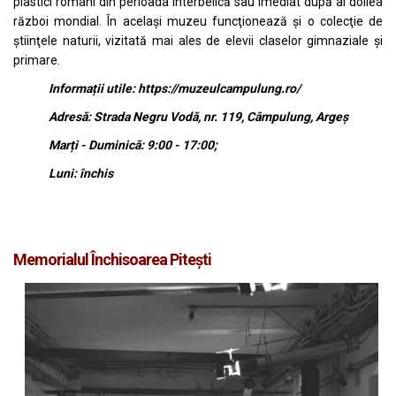
plastici români din perioada interbelică sau imediat după al doilea
război mondial. În acelaşi muzeu funcţionează şi o colecţie de
ştiinţele naturii, vizitată mai ales de elevii claselor gimnaziale şi
primare.
Informații utile:
https://muzeulcampulung.ro/
Adresă: Strada Negru Vodă, nr. 119, Câmpulung, Argeș
Marți - Duminică: 9:00 - 17:00;
Luni: închis
Memorialul Închisoarea Piteşti