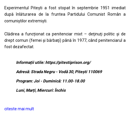
Experimentul Pitești a fost stopat în septembrie 1951 imediat
după înlăturarea de la fruntea Partidului Comunist Român a
comuniștilor extremiști.
Clădirea a funcționat ca penitenciar mixt – deţinuţi politic şi de
drept comun (femei şi bărbaţi) până în 1977, când penitenciarul a
fost dezafectat.
Informații utile:
https://pitestiprison.org/
Adres
ă
: Strada Negru - Vodă 30, Pitești 110069
Program: Joi - Duminică: 11.00-18.00
Luni, Marți, Miercuri: Închis
citeste mai mult