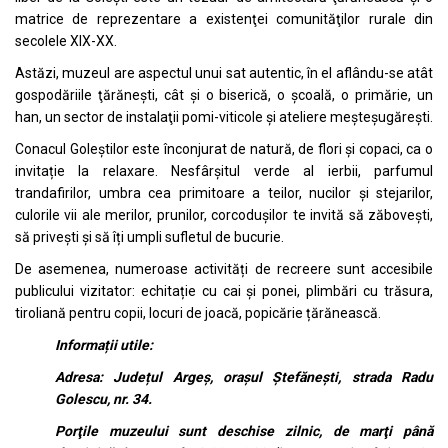
matrice de reprezentare a existenţei comunităţilor rurale din
secolele XIX-XX.
Astăzi, muzeul are aspectul unui sat autentic, în el aflându-se atât
gospodăriile ţărăneşti, cât şi o biserică, o şcoală, o primărie, un
han, un sector de instalaţii pomi-viticole și ateliere meșteșugărești.
Conacul Goleștilor este înconjurat de natură, de flori și copaci, ca o
invitație la relaxare. Nesfârșitul verde al ierbii, parfumul
trandafirilor, umbra cea primitoare a teilor, nucilor și stejarilor,
culorile vii ale merilor, prunilor, corcodușilor te invită să zăbovești,
să privești și să îți umpli sufletul de bucurie.
De asemenea, numeroase activități de recreere sunt accesibile
publicului vizitator: echitație cu cai și ponei, plimbări cu trăsura,
tiroliană pentru copii, locuri de joacă, popicărie țărănească.
Informații utile:
Adresa: Județul Argeș, orașul Ștefănești, strada Radu
Golescu, nr. 34.
Porţile muzeului sunt deschise zilnic, de marţi până