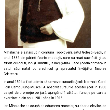
Mihalache s-a născut în comuna Topoloveni, satul Goleștii-Badii, în
anul 1882 din părinți foarte modești, care cu mari sacrificii, și-au
trimis cei doi fii, Ion și Dumitru, la învățătură. Face școala primară în
satul său natal cu vrednicul și apreciatul învățător Nicolae
Cristescu.
În anul 1894 a fost admis să urmeze cursurile Școlii Normale Carol
I din Câmpulung-Muscel. A absolvit cursurile acestei școli în 1900
ca șef de promoție pe țară, ajungând învățător, funcție pe care a
exercitat-o din anul 1901 până în 1916.
Ion Mihalache se ocupă de educarea maselor, nu doar a elevilor, de