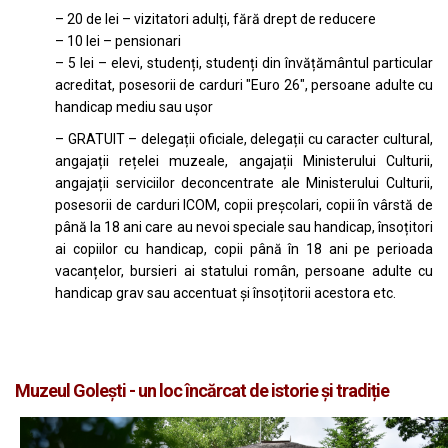
– 20 de lei – vizitatori adulți, fără drept de reducere
– 10 lei – pensionari
– 5 lei – elevi, studenți, studenți din învățământul particular
acreditat, posesorii de carduri "Euro 26", persoane adulte cu
handicap mediu sau ușor
– GRATUIT – delegații oficiale, delegații cu caracter cultural,
angajații rețelei muzeale, angajații Ministerului Culturii,
angajații serviciilor deconcentrate ale Ministerului Culturii,
posesorii de carduri ICOM, copii preșcolari, copii în vârstă de
până la 18 ani care au nevoi speciale sau handicap, însoțitori
ai copiilor cu handicap, copii până în 18 ani pe perioada
vacanțelor, bursieri ai statului român, persoane adulte cu
handicap grav sau accentuat și însoțitorii acestora etc.
Muzeul Golești - un loc încărcat de istorie și tradiție