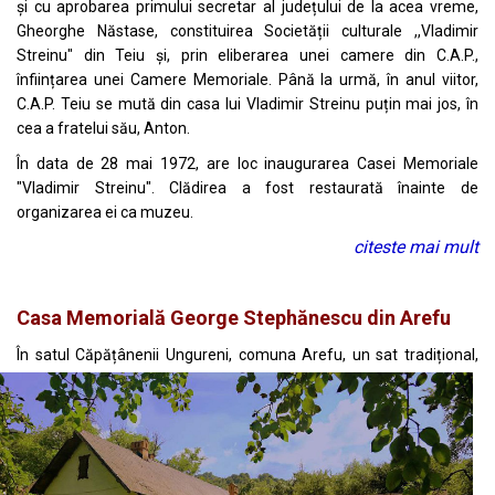
și cu aprobarea primului secretar al județului de la acea vreme,
Gheorghe Năstase, constituirea Societății culturale ,,Vladimir
Streinu" din Teiu și, prin eliberarea unei camere din C.A.P.,
înființarea unei Camere Memoriale. Până la urmă, în anul viitor,
C.A.P. Teiu se mută din casa lui Vladimir Streinu puțin mai jos, în
cea a fratelui său, Anton.
În data de 28 mai 1972, are loc inaugurarea Casei Memoriale
"Vladimir Streinu". Clădirea a fost restaurată înainte de
organizarea ei ca muzeu.
citeste mai mult
Casa Memorială George Stephănescu din Arefu
Î
n satul Căpățânenii Ungureni, comuna Arefu, un sat tradițional,