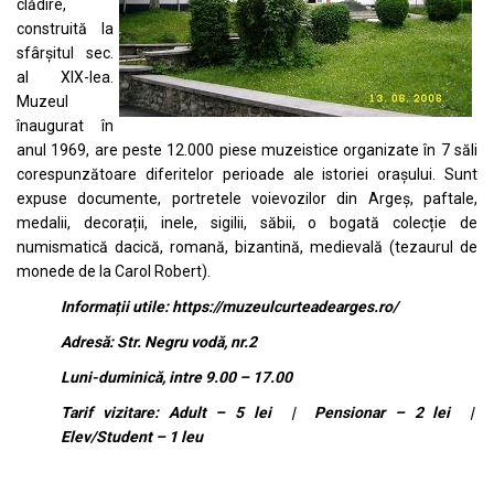
clădire,
construită la
sfârșitul sec.
al XIX-lea.
Muzeul
înaugurat în
anul 1969, are peste 12.000 piese muzeistice organizate în 7 săli
corespunzătoare diferitelor perioade ale istoriei orașului. Sunt
expuse documente, portretele voievozilor din Argeș, paftale,
medalii, decorații, inele, sigilii, săbii, o bogată colecție de
numismatică dacică, romană, bizantină, medievală (tezaurul de
monede de la Carol Robert).
Informații utile:
https://muzeulcurteadearges.ro/
Adresă: Str. Negru vodă, nr.2
Luni-duminică, intre 9.00 – 17.00
Tarif vizitare: Adult – 5 lei | Pensionar – 2 lei |
Elev/Student – 1 leu