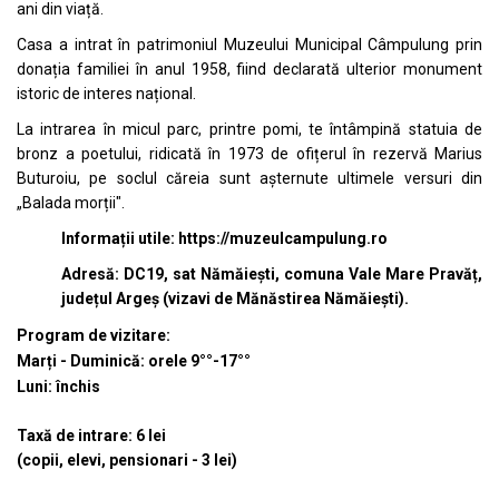
ani din viață.
Casa a intrat în patrimoniul Muzeului Municipal Câmpulung prin
donația familiei în anul 1958, fiind declarată ulterior monument
istoric de interes național.
La intrarea în micul parc, printre pomi, te întâmpină statuia de
bronz a poetului, ridicată în 1973 de ofițerul în rezervă Marius
Buturoiu, pe soclul căreia sunt așternute ultimele versuri din
„Balada morții".
Informații utile:
https://muzeulcampulung.ro
Adresă: DC19, sat Nămăiești, comuna Vale Mare Pravăț,
județul Argeș (vizavi de Mănăstirea Nămăiești).
Program de vizitare:
Marți - Duminică: orele 9°°-17°°
Luni: închis
Taxă de intrare: 6 lei
(copii, elevi, pensionari - 3 lei)