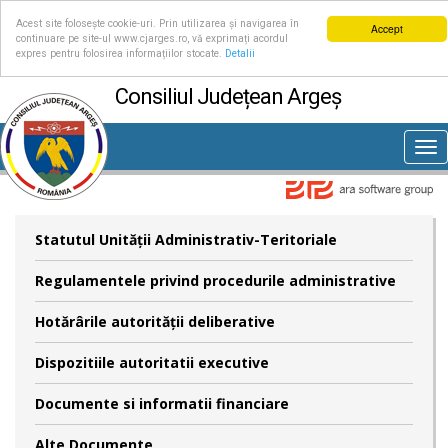
Acest site folosește cookie-uri. Prin utilizarea și navigarea în
Accept
continuare pe site-ul www.cjarges.ro, vă exprimați acordul
expres pentru folosirea informațiilor stocate.
Detalii
Consiliul Județean Argeș
Tog
nav
Statutul Unităţii Administrativ-Teritoriale
Regulamentele privind procedurile administrative
Hotărârile autorităţii deliberative
Dispozitiile autoritatii executive
Documente si informatii financiare
Alte Documente