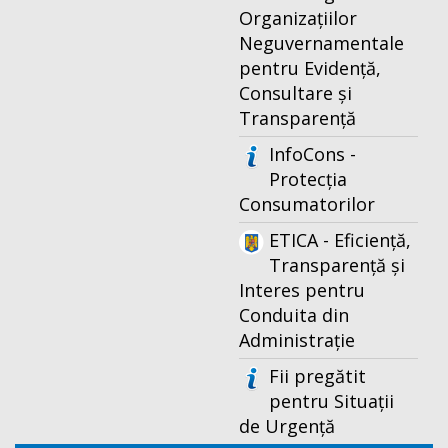
Organizațiilor
Neguvernamentale
pentru Evidență,
Consultare și
Transparență
InfoCons -
Protecția
Consumatorilor
ETICA - Eficiență,
Transparență și
Interes pentru
Conduita din
Administrație
Fii pregătit
pentru Situații
de Urgență