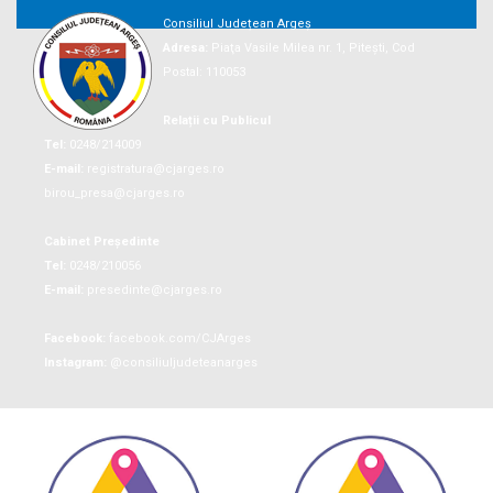
Consiliul Județean Argeș
Adresa:
Piaţa Vasile Milea nr. 1, Piteşti, Cod
Postal: 110053
Relații cu Publicul
Tel:
0248/214009
E-mail:
registratura@cjarges.ro
birou_presa@cjarges.ro
Cabinet Președinte
Tel:
0248/210056
E-mail:
presedinte@cjarges.ro
Facebook:
facebook.com/CJArges
Instagram:
@consiliuljudeteanarges