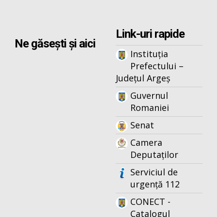
Link-uri rapide
Ne găsești și aici
Instituția
Prefectului –
Județul Argeș
Guvernul
Romaniei
Senat
Camera
Deputaților
Serviciul de
urgență 112
CONECT -
Catalogul