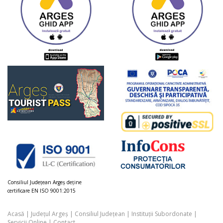
Consiliul Judeţean Argeș deţine
certificare EN ISO 9001:2015
Acasă
|
Județul Argeș
|
Consiliul Județean
|
Instituții Subordonate
|
Servicii Online
|
Contact