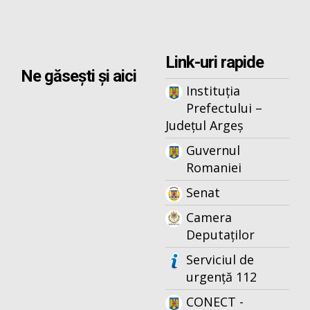
Link-uri rapide
Ne găsești și aici
Instituția
Prefectului –
Județul Argeș
Guvernul
Romaniei
Senat
Camera
Deputaților
Serviciul de
urgență 112
CONECT -