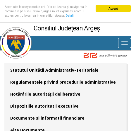
Acest site folosește cookie-uri. Prin utilizarea și navigarea în
Accept
continuare pe site-ul www.cjarges.ro, vă exprimați acordul
expres pentru folosirea informațiilor stocate.
Detalii
Consiliul Județean Argeș
Tog
nav
Statutul Unităţii Administrativ-Teritoriale
Regulamentele privind procedurile administrative
Hotărârile autorităţii deliberative
Dispozitiile autoritatii executive
Documente si informatii financiare
Alte Documente