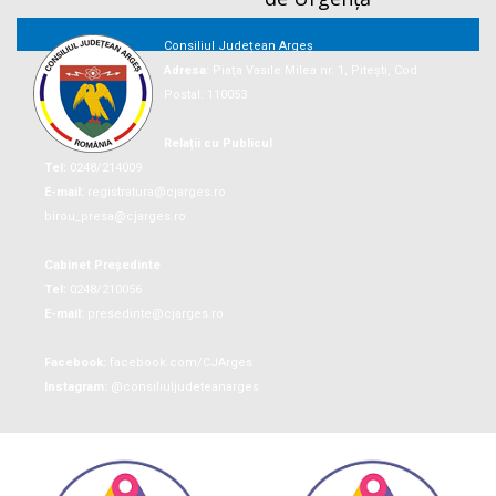
Consiliul Județean Argeș
Adresa:
Piaţa Vasile Milea nr. 1, Piteşti, Cod
Postal: 110053
Relații cu Publicul
Tel:
0248/214009
E-mail:
registratura@cjarges.ro
birou_presa@cjarges.ro
Cabinet Președinte
Tel:
0248/210056
E-mail:
presedinte@cjarges.ro
Facebook:
facebook.com/CJArges
Instagram:
@consiliuljudeteanarges