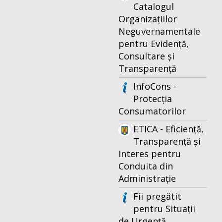
Catalogul
Organizațiilor
Neguvernamentale
pentru Evidență,
Consultare și
Transparență
InfoCons -
Protecția
Consumatorilor
ETICA - Eficiență,
Transparență și
Interes pentru
Conduita din
Administrație
Fii pregătit
pentru Situații
de Urgență