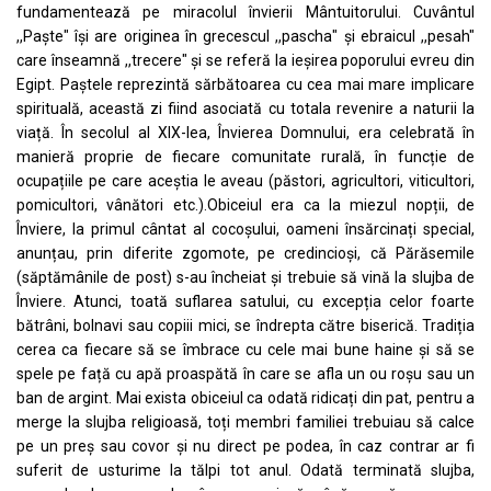
fundamentează pe miracolul învierii Mântuitorului. Cuvântul
,,Paște" își are originea în grecescul ,,pascha" și ebraicul ,,pesah"
care înseamnă ,,trecere" și se referă la ieșirea poporului evreu din
Egipt. Paștele reprezintă sărbătoarea cu cea mai mare implicare
spirituală, această zi fiind asociată cu totala revenire a naturii la
viață. În secolul al XIX-lea, Învierea Domnului, era celebrată în
manieră proprie de fiecare comunitate rurală, în funcție de
ocupațiile pe care aceștia le aveau (păstori, agricultori, viticultori,
pomicultori, vânători etc.).Obiceiul era ca la miezul nopții, de
Înviere, la primul cântat al cocoșului, oameni însărcinați special,
anunțau, prin diferite zgomote, pe credincioși, că Părăsemile
(săptămânile de post) s-au încheiat și trebuie să vină la slujba de
Înviere. Atunci, toată suflarea satului, cu excepția celor foarte
bătrâni, bolnavi sau copiii mici, se îndrepta către biserică. Tradiția
cerea ca fiecare să se îmbrace cu cele mai bune haine și să se
spele pe față cu apă proaspătă în care se afla un ou roșu sau un
ban de argint. Mai exista obiceiul ca odată ridicați din pat, pentru a
merge la slujba religioasă, toți membri familiei trebuiau să calce
pe un preș sau covor și nu direct pe podea, în caz contrar ar fi
suferit de usturime la tălpi tot anul. Odată terminată slujba,