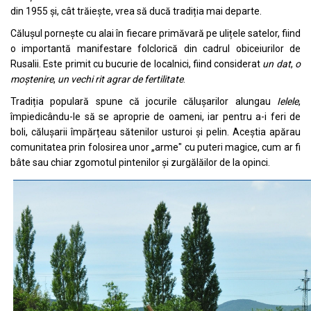
din 1955 și, cât trăiește, vrea să ducă tradiția mai departe.
Călușul pornește cu alai în fiecare primăvară pe ulițele satelor, fiind
o importantă manifestare folclorică din cadrul obiceiurilor de
Rusalii. Este primit cu bucurie de localnici, fiind considerat
un dat
,
o
moștenire
,
un vechi rit agrar de fertilitate
.
Tradiția populară spune că jocurile călușarilor alungau
Ielele
,
împiedicându-le să se aproprie de oameni, iar pentru a-i feri de
boli, călușarii împărțeau sătenilor usturoi și pelin. Aceștia apărau
comunitatea prin folosirea unor „arme" cu puteri magice, cum ar fi
bâte sau chiar zgomotul pintenilor și zurgălăilor de la opinci.