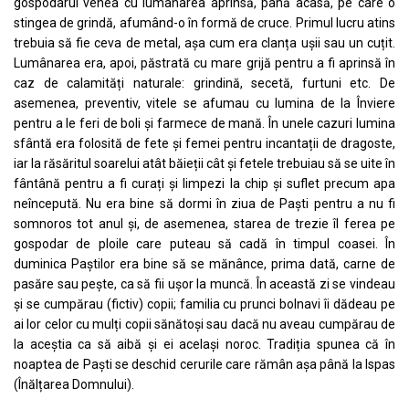
gospodarul venea cu lumânarea aprinsă, până acasă, pe care o
stingea de grindă, afumând-o în formă de cruce. Primul lucru atins
trebuia să fie ceva de metal, așa cum era clanța ușii sau un cuțit.
Lumânarea era, apoi, păstrată cu mare grijă pentru a fi aprinsă în
caz de calamități naturale: grindină, secetă, furtuni etc. De
asemenea, preventiv, vitele se afumau cu lumina de la Înviere
pentru a le feri de boli și farmece de mană. În unele cazuri lumina
sfântă era folosită de fete și femei pentru incantații de dragoste,
iar la răsăritul soarelui atât băieții cât și fetele trebuiau să se uite în
fântână pentru a fi curați și limpezi la chip și suflet precum apa
neîncepută. Nu era bine să dormi în ziua de Paști pentru a nu fi
somnoros tot anul și, de asemenea, starea de trezie îl ferea pe
gospodar de ploile care puteau să cadă în timpul coasei. În
duminica Paștilor era bine să se mănânce, prima dată, carne de
pasăre sau pește, ca să fii ușor la muncă. În această zi se vindeau
și se cumpărau (fictiv) copii; familia cu prunci bolnavi îi dădeau pe
ai lor celor cu mulți copii sănătoși sau dacă nu aveau cumpărau de
la aceștia ca să aibă și ei același noroc. Tradiția spunea că în
noaptea de Paști se deschid cerurile care rămân așa până la Ispas
(Înălțarea Domnului).