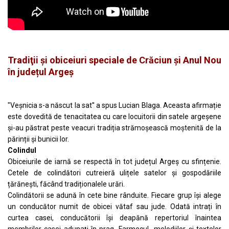
Tradiţii şi obiceiuri speciale de Crăciun şi Anul Nou
în județul Argeș
"Veșnicia s-a născut la sat'' a spus Lucian Blaga. Aceasta afirmație
este dovedită de tenacitatea cu care locuitorii din satele argeșene
și-au păstrat peste veacuri tradiția strămoșească moștenită de la
părinții și bunicii lor.
Colindul
Obiceiurile de iarnă se respectă în tot județul Argeș cu sfințenie.
Cetele de colindători cutreieră ulițele satelor și gospodăriile
țărănești, făcând tradiționalele urări.
Colindătorii se adună în cete bine rânduite. Fiecare grup își alege
un conducător numit de obicei vătaf sau jude. Odată intrați în
curtea casei, conducătorii își deapănă repertoriul înaintea