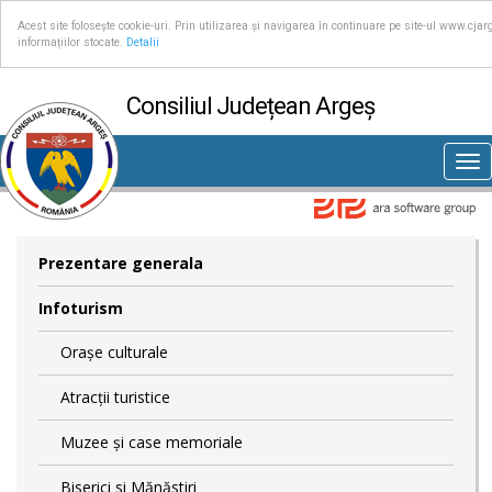
Acest site folosește cookie-uri. Prin utilizarea și navigarea în continuare pe site-ul www.cjar
informațiilor stocate.
Detalii
Consiliul Județean Argeș
Tog
nav
Prezentare generala
Infoturism
Orașe culturale
Atracții turistice
Muzee și case memoriale
Biserici si Mănăstiri