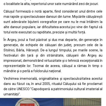
o localitate la alta, repertoriul unor sate numărând zeci de jocuri.
Călușul formează o notă aparte, fiind considerat unul dintre cele
mai rapide și spectaculoase dansuri din lume. Mișcările călușărești
sunt adevărate bijuterii coregrafice pe care nu le mai întâlnim la
alte dansuri populare, iar dificultatea acestui joc vine din faptul că
totul este executat cu rapiditate, precizie și multă forță.
În Argeș, jocul a fost păstrat și dus mai departe, din generație în
generație, de echipele de călușari din județ, precum cele de la
Stolnici, Bârla, Hârsești. De-a lungul timpului, pe marile scene, la
festivaluri din țară și din străinătate, călușarii din Argeș au
impresionat, demonstrând virtuozitate și o tehnică excepțională în
reprezentațiile lor. Tocmai de aceea, călușul a rămas în timp o
mândrie și o perlă a folclorului național.
Vechimea imemorială, originalitatea și spectaculozitatea acestui
dans au făcut ca, în anul 2005, ritualul Căluşului să fie proclamat
de către UNESCO "Capodoperă a patrimoniului cultural imaterial al
umanităţii".