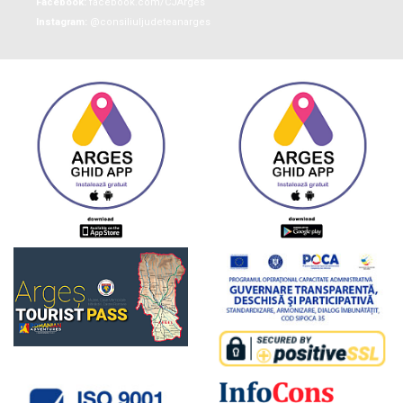
Facebook:
facebook.com/CJArges
Instagram:
@consiliuljudeteanarges