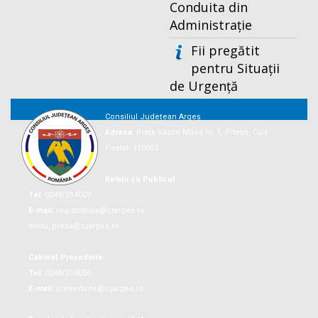
Conduita din
Administrație
Fii pregătit
pentru Situații
de Urgență
Consiliul Județean Argeș
Adresa:
Piaţa Vasile Milea nr. 1, Piteşti, Cod
Postal: 110053
Relații cu Publicul
Tel:
0248/214009
E-mail:
registratura@cjarges.ro
birou_presa@cjarges.ro
Cabinet Președinte
Tel:
0248/210056
E-mail:
presedinte@cjarges.ro