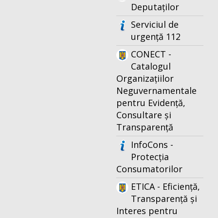
Deputaților
Serviciul de
urgență 112
CONECT -
Catalogul
Organizațiilor
Neguvernamentale
pentru Evidență,
Consultare și
Transparență
InfoCons -
Protecția
Consumatorilor
ETICA - Eficiență,
Transparență și
Interes pentru