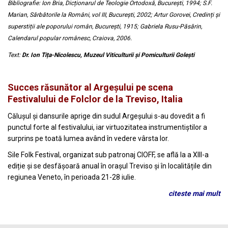
Bibliografie: Ion Bria, Dicționarul de Teologie Ortodoxă, București, 1994; S.F.
Marian, Sărbătorile la Români, vol III, București, 2002; Artur Gorovei, Credinți și
superstiții ale poporului român, București, 1915; Gabriela Rusu-Păsărin,
Calendarul popular românesc, Craiova, 2006.
Text:
Dr. Ion Tița-Nicolescu, Muzeul Viticulturii și Pomiculturii Golești
Succes răsunător al Argeşului pe scena
Festivalului de Folclor de la Treviso, Italia
Călușul și dansurile aprige din sudul Argeșului s-au dovedit a fi
punctul forte al festivalului, iar virtuozitatea instrumentiștilor a
surprins pe toată lumea având în vedere vârsta lor.
Sile Folk Festival, organizat sub patronaj CIOFF, se află la a XIII-a
ediție și se desfășoară anual în orașul Treviso și în localitățile din
regiunea Veneto, în perioada 21-28 iulie.
citeste mai mult