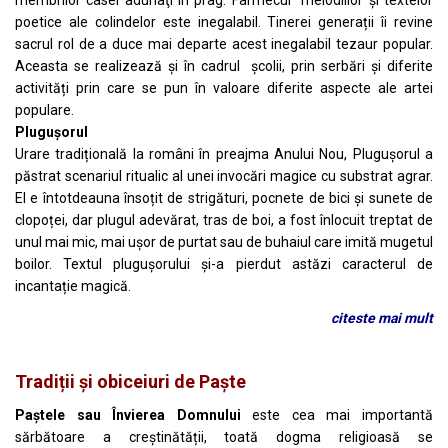
membrilor casei adunaţi în prag. Farmecul melodiilor și textelor
poetice ale colindelor este inegalabil. Tinerei generații îi revine
sacrul rol de a duce mai departe acest inegalabil tezaur popular.
Aceasta se realizează și în cadrul școlii, prin serbări și diferite
activități prin care se pun în valoare diferite aspecte ale artei
populare.
Pluguşorul
Urare tradițională la români în preajma Anului Nou, Plugușorul a
păstrat scenariul ritualic al unei invocări magice cu substrat agrar.
El e întotdeauna însoțit de strigături, pocnete de bici și sunete de
clopoței, dar plugul adevărat, tras de boi, a fost înlocuit treptat de
unul mai mic, mai ușor de purtat sau de buhaiul care imită mugetul
boilor. Textul plugușorului și-a pierdut astăzi caracterul de
incantație magică.
citeste mai mult
Tradiții și obiceiuri de Paște
Paștele sau Învierea Domnului
este cea mai importantă
sărbătoare a creștinătății, toată dogma religioasă se