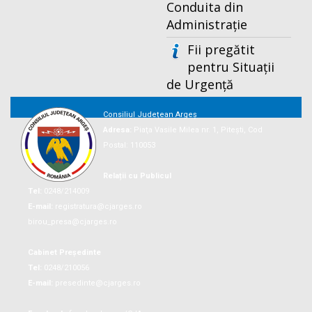
Conduita din
Administrație
Fii pregătit
pentru Situații
de Urgență
Consiliul Județean Argeș
Adresa:
Piaţa Vasile Milea nr. 1, Piteşti, Cod
Postal: 110053
Relații cu Publicul
Tel:
0248/214009
E-mail:
registratura@cjarges.ro
birou_presa@cjarges.ro
Cabinet Președinte
Tel:
0248/210056
E-mail:
presedinte@cjarges.ro