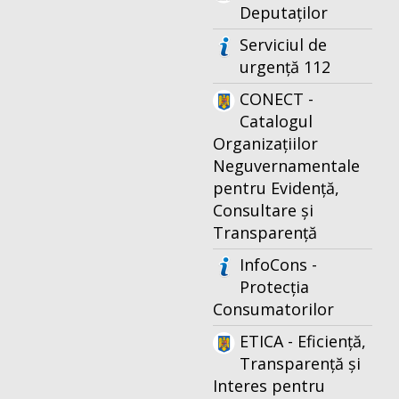
Deputaților
Serviciul de
urgență 112
CONECT -
Catalogul
Organizațiilor
Neguvernamentale
pentru Evidență,
Consultare și
Transparență
InfoCons -
Protecția
Consumatorilor
ETICA - Eficiență,
Transparență și
Interes pentru