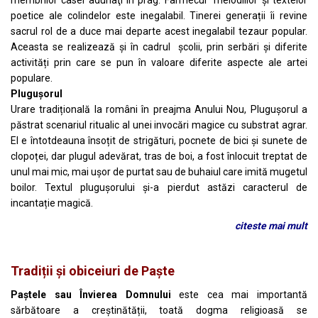
membrilor casei adunaţi în prag. Farmecul melodiilor și textelor
poetice ale colindelor este inegalabil. Tinerei generații îi revine
sacrul rol de a duce mai departe acest inegalabil tezaur popular.
Aceasta se realizează și în cadrul școlii, prin serbări și diferite
activități prin care se pun în valoare diferite aspecte ale artei
populare.
Pluguşorul
Urare tradițională la români în preajma Anului Nou, Plugușorul a
păstrat scenariul ritualic al unei invocări magice cu substrat agrar.
El e întotdeauna însoțit de strigături, pocnete de bici și sunete de
clopoței, dar plugul adevărat, tras de boi, a fost înlocuit treptat de
unul mai mic, mai ușor de purtat sau de buhaiul care imită mugetul
boilor. Textul plugușorului și-a pierdut astăzi caracterul de
incantație magică.
citeste mai mult
Tradiții și obiceiuri de Paște
Paștele sau Învierea Domnului
este cea mai importantă
sărbătoare a creștinătății, toată dogma religioasă se