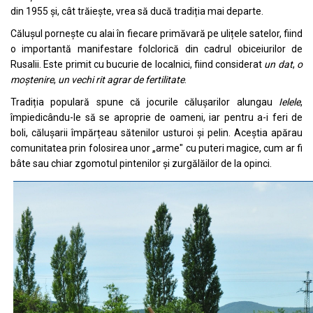
din 1955 și, cât trăiește, vrea să ducă tradiția mai departe.
Călușul pornește cu alai în fiecare primăvară pe ulițele satelor, fiind
o importantă manifestare folclorică din cadrul obiceiurilor de
Rusalii. Este primit cu bucurie de localnici, fiind considerat
un dat
,
o
moștenire
,
un vechi rit agrar de fertilitate
.
Tradiția populară spune că jocurile călușarilor alungau
Ielele
,
împiedicându-le să se aproprie de oameni, iar pentru a-i feri de
boli, călușarii împărțeau sătenilor usturoi și pelin. Aceștia apărau
comunitatea prin folosirea unor „arme" cu puteri magice, cum ar fi
bâte sau chiar zgomotul pintenilor și zurgălăilor de la opinci.