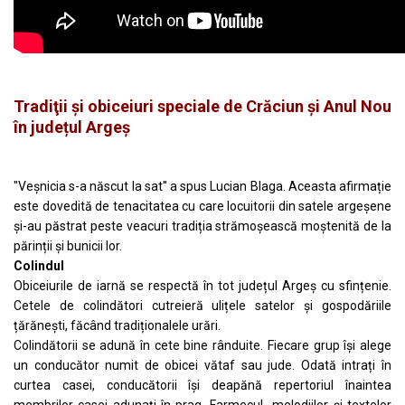
Tradiţii şi obiceiuri speciale de Crăciun şi Anul Nou
în județul Argeș
"Veșnicia s-a născut la sat'' a spus Lucian Blaga. Aceasta afirmație
este dovedită de tenacitatea cu care locuitorii din satele argeșene
și-au păstrat peste veacuri tradiția strămoșească moștenită de la
părinții și bunicii lor.
Colindul
Obiceiurile de iarnă se respectă în tot județul Argeș cu sfințenie.
Cetele de colindători cutreieră ulițele satelor și gospodăriile
țărănești, făcând tradiționalele urări.
Colindătorii se adună în cete bine rânduite. Fiecare grup își alege
un conducător numit de obicei vătaf sau jude. Odată intrați în
curtea casei, conducătorii își deapănă repertoriul înaintea