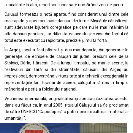
o localitate la alta, repertoriul unor sate numărând zeci de jocuri.
Călușul formează o notă aparte, fiind considerat unul dintre cele
mai rapide și spectaculoase dansuri din lume. Mișcările călușărești
sunt adevărate bijuterii coregrafice pe care nu le mai întâlnim la
alte dansuri populare, iar dificultatea acestui joc vine din faptul că
totul este executat cu rapiditate, precizie și multă forță.
În Argeș, jocul a fost păstrat și dus mai departe, din generație în
generație, de echipele de călușari din județ, precum cele de la
Stolnici, Bârla, Hârsești. De-a lungul timpului, pe marile scene, la
festivaluri din țară și din străinătate, călușarii din Argeș au
impresionat, demonstrând virtuozitate și o tehnică excepțională în
reprezentațiile lor. Tocmai de aceea, călușul a rămas în timp o
mândrie și o perlă a folclorului național.
Vechimea imemorială, originalitatea și spectaculozitatea acestui
dans au făcut ca, în anul 2005, ritualul Căluşului să fie proclamat
de către UNESCO "Capodoperă a patrimoniului cultural imaterial al
umanităţii".