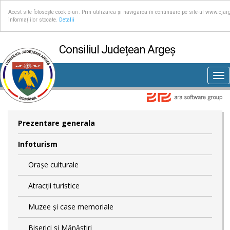
Acest site folosește cookie-uri. Prin utilizarea și navigarea în continuare pe site-ul www.cjar
informațiilor stocate.
Detalii
Consiliul Județean Argeș
Tog
nav
Prezentare generala
Infoturism
Orașe culturale
Atracții turistice
Muzee și case memoriale
Biserici si Mănăstiri