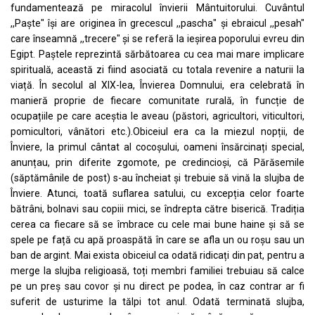
fundamentează pe miracolul învierii Mântuitorului. Cuvântul
,,Paște" își are originea în grecescul ,,pascha" și ebraicul ,,pesah"
care înseamnă ,,trecere" și se referă la ieșirea poporului evreu din
Egipt. Paștele reprezintă sărbătoarea cu cea mai mare implicare
spirituală, această zi fiind asociată cu totala revenire a naturii la
viață. În secolul al XIX-lea, Învierea Domnului, era celebrată în
manieră proprie de fiecare comunitate rurală, în funcție de
ocupațiile pe care aceștia le aveau (păstori, agricultori, viticultori,
pomicultori, vânători etc.).Obiceiul era ca la miezul nopții, de
Înviere, la primul cântat al cocoșului, oameni însărcinați special,
anunțau, prin diferite zgomote, pe credincioși, că Părăsemile
(săptămânile de post) s-au încheiat și trebuie să vină la slujba de
Înviere. Atunci, toată suflarea satului, cu excepția celor foarte
bătrâni, bolnavi sau copiii mici, se îndrepta către biserică. Tradiția
cerea ca fiecare să se îmbrace cu cele mai bune haine și să se
spele pe față cu apă proaspătă în care se afla un ou roșu sau un
ban de argint. Mai exista obiceiul ca odată ridicați din pat, pentru a
merge la slujba religioasă, toți membri familiei trebuiau să calce
pe un preș sau covor și nu direct pe podea, în caz contrar ar fi
suferit de usturime la tălpi tot anul. Odată terminată slujba,