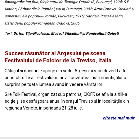
Bibliografie: Ion Bria, Dicționarul de Teologie Ortodoxă, București, 1994; S.F.
Marian, Sărbătorile la Români, vol III, București, 2002; Artur Gorovei, Credinți și
superstiții ale poporului român, București, 1915; Gabriela Rusu-Păsărin,
Calendarul popular românesc, Craiova, 2006.
Text:
Dr. Ion Tița-Nicolescu, Muzeul Viticulturii și Pomiculturii Golești
Succes răsunător al Argeşului pe scena
Festivalului de Folclor de la Treviso, Italia
Călușul și dansurile aprige din sudul Argeșului s-au dovedit a fi
punctul forte al festivalului, iar virtuozitatea instrumentiștilor a
surprins pe toată lumea având în vedere vârsta lor.
Sile Folk Festival, organizat sub patronaj CIOFF, se află la a XIII-a
ediție și se desfășoară anual în orașul Treviso și în localitățile din
regiunea Veneto, în perioada 21-28 iulie.
citeste mai mult