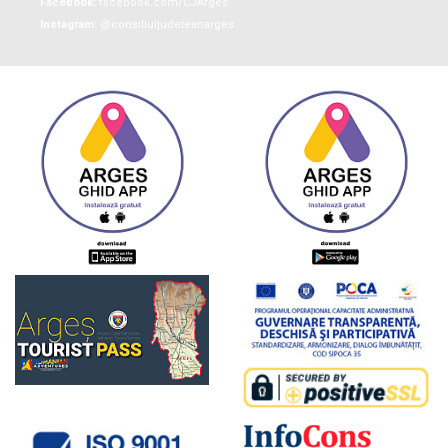
Facebook:
facebook.com/CJArges
Instagram:
@consiliuljudeteanarges