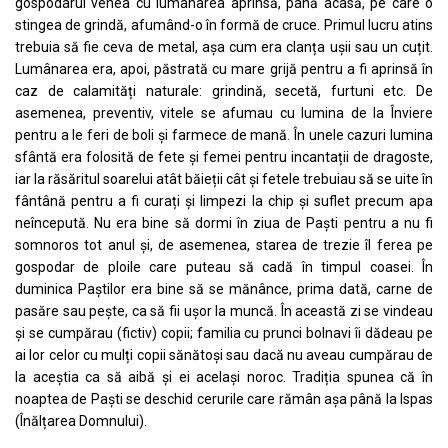
gospodarul venea cu lumânarea aprinsă, până acasă, pe care o
stingea de grindă, afumând-o în formă de cruce. Primul lucru atins
trebuia să fie ceva de metal, așa cum era clanța ușii sau un cuțit.
Lumânarea era, apoi, păstrată cu mare grijă pentru a fi aprinsă în
caz de calamități naturale: grindină, secetă, furtuni etc. De
asemenea, preventiv, vitele se afumau cu lumina de la Înviere
pentru a le feri de boli și farmece de mană. În unele cazuri lumina
sfântă era folosită de fete și femei pentru incantații de dragoste,
iar la răsăritul soarelui atât băieții cât și fetele trebuiau să se uite în
fântână pentru a fi curați și limpezi la chip și suflet precum apa
neîncepută. Nu era bine să dormi în ziua de Paști pentru a nu fi
somnoros tot anul și, de asemenea, starea de trezie îl ferea pe
gospodar de ploile care puteau să cadă în timpul coasei. În
duminica Paștilor era bine să se mănânce, prima dată, carne de
pasăre sau pește, ca să fii ușor la muncă. În această zi se vindeau
și se cumpărau (fictiv) copii; familia cu prunci bolnavi îi dădeau pe
ai lor celor cu mulți copii sănătoși sau dacă nu aveau cumpărau de
la aceștia ca să aibă și ei același noroc. Tradiția spunea că în
noaptea de Paști se deschid cerurile care rămân așa până la Ispas
(Înălțarea Domnului).