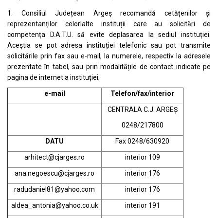
1. Consiliul Județean Argeș recomandă cetățenilor și
reprezentanților celorlalte instituții care au solicitări de
competența D.A.T.U. să evite deplasarea la sediul instituției.
Aceștia se pot adresa instituției telefonic sau pot transmite
solicitările prin fax sau e-mail, la numerele, respectiv la adresele
prezentate în tabel, sau prin modalitățile de contact indicate pe
pagina de internet a instituției;
e-mail
Telefon/fax/interior
CENTRALA C.J. ARGEȘ
0248/217800
DATU
Fax 0248/630920
arhitect@cjarges.ro
interior 109
ana.negoescu@cjarges.ro
interior 176
radudaniel81@yahoo.com
interior 176
aldea_antonia@yahoo.co.uk
interior 191