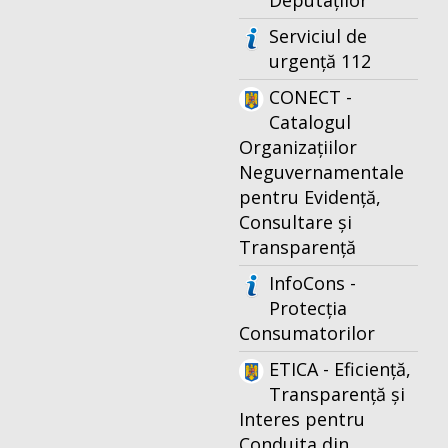
Deputaților
Serviciul de
urgență 112
CONECT -
Catalogul
Organizațiilor
Neguvernamentale
pentru Evidență,
Consultare și
Transparență
InfoCons -
Protecția
Consumatorilor
ETICA - Eficiență,
Transparență și
Interes pentru
Conduita din