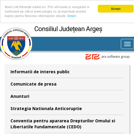
Acest site folosește cookie-uri. Prin utilizarea și navigarea în
Accept
continuare pe site-ul www.cjarges.ro, vă exprimați acordul
expres pentru folosirea informațiilor stocate.
Detalii
Consiliul Județean Argeș
Tog
nav
Informatii de interes public
Comunicate de presa
Anunturi
Strategia Nationala Anticoruptie
Conventia pentru apararea Drepturilor Omului si
Libertatile Fundamentale (CEDO)