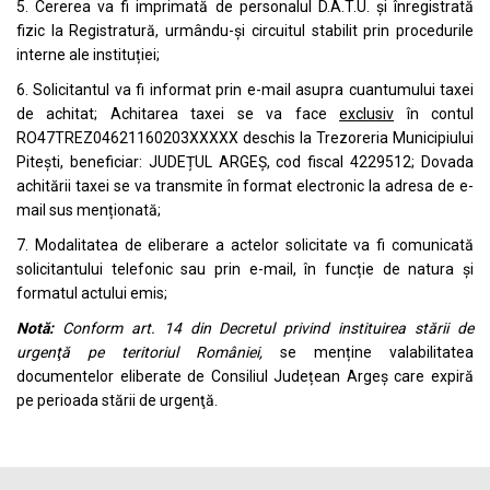
5. Cererea va fi imprimată de personalul D.A.T.U. și înregistrată
fizic la Registratură, urmându-și circuitul stabilit prin procedurile
interne ale instituției;
6. Solicitantul va fi informat prin e-mail asupra cuantumului taxei
de achitat; Achitarea taxei se va face
exclusiv
în contul
RO47TREZ04621160203XXXXX deschis la Trezoreria Municipiului
Pitești, beneficiar: JUDEȚUL ARGEȘ, cod fiscal 4229512; Dovada
achitării taxei se va transmite în format electronic la adresa de e-
mail sus menționată;
7. Modalitatea de eliberare a actelor solicitate va fi comunicată
solicitantului telefonic sau prin e-mail, în funcție de natura și
formatul actului emis;
Notă:
Conform art. 14 din Decretul privind instituirea stării de
urgenţă pe teritoriul României,
se menține valabilitatea
documentelor eliberate de Consiliul Județean Argeș care expiră
pe perioada stării de urgenţă.