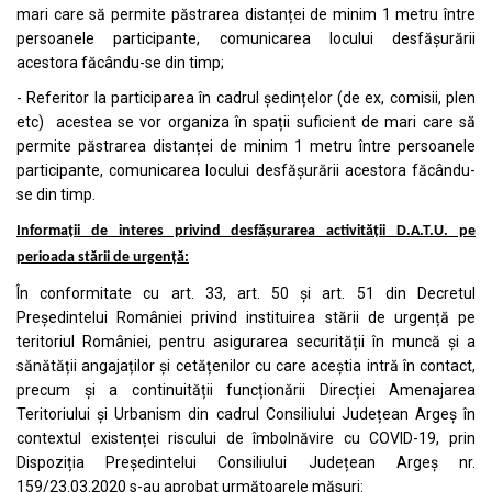
mari care să permite păstrarea distanței de minim 1 metru între
persoanele participante, comunicarea locului desfășurării
acestora făcându-se din timp;
- Referitor la participarea în cadrul ședințelor (de ex, comisii, plen
etc) acestea se vor organiza în spații suficient de mari care să
permite păstrarea distanței de minim 1 metru între persoanele
participante, comunicarea locului desfășurării acestora făcându-
se din timp.
Informații de interes privind desfășurarea activității D.A.T.U. pe
perioada stării de urgență:
În conformitate cu art. 33, art. 50 și art. 51 din Decretul
Preşedintelui României privind instituirea stării de urgență pe
teritoriul României, pentru asigurarea securității în muncă și a
sănătății angajaților și cetățenilor cu care aceștia intră în contact,
precum și a continuității funcționării Direcției Amenajarea
Teritoriului și Urbanism din cadrul Consiliului Județean Argeș în
contextul existenței riscului de îmbolnăvire cu COVID-19, prin
Dispoziția Președintelui Consiliului Județean Argeș nr.
159/23.03.2020 s-au aprobat următoarele măsuri: