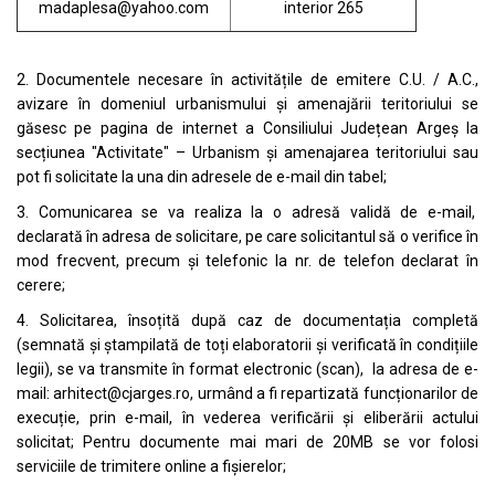
madaplesa@yahoo.com
interior 265
2. Documentele necesare în activitățile de emitere C.U. / A.C.,
avizare în domeniul urbanismului și amenajării teritoriului se
găsesc pe pagina de internet a Consiliului Județean Argeș la
secțiunea "Activitate" – Urbanism și amenajarea teritoriului sau
pot fi solicitate la una din adresele de e-mail din tabel;
3. Comunicarea se va realiza la o adresă validă de e-mail,
declarată în adresa de solicitare, pe care solicitantul să o verifice în
mod frecvent, precum și telefonic la nr. de telefon declarat în
cerere;
4. Solicitarea, însoțită după caz de documentația completă
(semnată și ștampilată de toți elaboratorii și verificată în condițiile
legii), se va transmite în format electronic (scan), la adresa de e-
mail:
arhitect@cjarges.ro
, urmând a fi repartizată funcționarilor de
execuție, prin e-mail, în vederea verificării și eliberării actului
solicitat; Pentru documente mai mari de 20MB se vor folosi
serviciile de trimitere online a fișierelor;