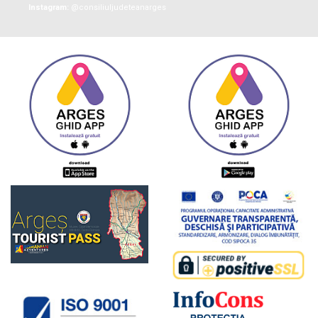
Instagram:
@consiliuljudeteanarges