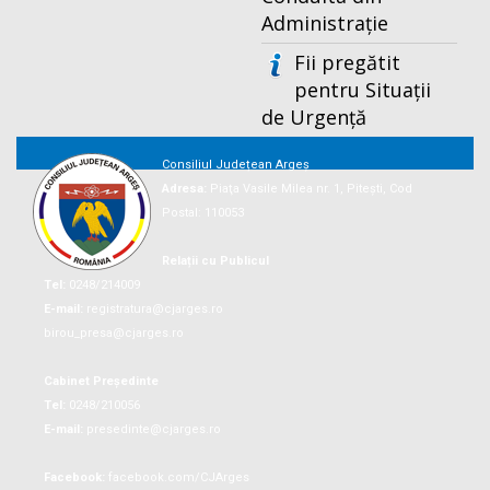
Administrație
Fii pregătit
pentru Situații
de Urgență
Consiliul Județean Argeș
Adresa:
Piaţa Vasile Milea nr. 1, Piteşti, Cod
Postal: 110053
Relații cu Publicul
Tel:
0248/214009
E-mail:
registratura@cjarges.ro
birou_presa@cjarges.ro
Cabinet Președinte
Tel:
0248/210056
E-mail:
presedinte@cjarges.ro
Facebook:
facebook.com/CJArges