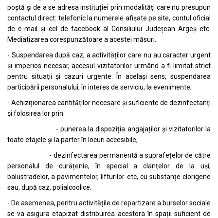
poștă și de a se adresa instituției prin modalități care nu presupun
contactul direct: telefonic la numerele afișate pe site, contul oficial
de e-mail și cel de facebook al Consiliului Județean Argeș etc.
Mediatizarea corespunzătoare a acestei măsuri.
- Suspendarea după caz, a activităților care nu au caracter urgent
și imperios necesar, accesul vizitatorilor urmând a fi limitat strict
pentru situații și cazuri urgente. În același sens, suspendarea
participării personalului, în interes de serviciu, la evenimente;
- Achiziționarea cantităților necesare și suficiente de dezinfectanți
și folosirea lor prin:
- punerea la dispoziția angajaților și vizitatorilor la
toate etajele și la parter în locuri accesibile,
- dezinfectarea permanentă a suprafețelor de către
personalul de curățenie, în special a clanțelor de la uși,
balustradelor, a pavimentelor, lifturilor etc, cu substanțe clorigene
sau, după caz, polialcoolice.
- De asemenea, pentru activitățile de repartizare a burselor sociale
se va asigura etapizat distribuirea acestora în spații suficient de