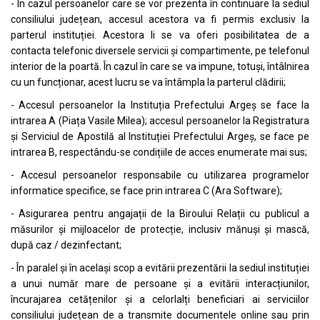
- În cazul persoanelor care se vor prezenta în continuare la sediul
consiliului județean, accesul acestora va fi permis exclusiv la
parterul instituției. Acestora li se va oferi posibilitatea de a
contacta telefonic diversele servicii și compartimente, pe telefonul
interior de la poartă. În cazul în care se va impune, totuși, întâlnirea
cu un funcționar, acest lucru se va întâmpla la parterul clădirii;
- Accesul persoanelor la Instituția Prefectului Argeș se face la
intrarea A (Piața Vasile Milea); accesul persoanelor la Registratura
și Serviciul de Apostilă al Instituției Prefectului Argeș, se face pe
intrarea B, respectându-se condițiile de acces enumerate mai sus;
- Accesul persoanelor responsabile cu utilizarea programelor
informatice specifice, se face prin intrarea C (Ara Software);
- Asigurarea pentru angajații de la Biroului Relații cu publicul a
măsurilor și mijloacelor de protecție, inclusiv mănuși și mască,
după caz / dezinfectant;
- În paralel și în același scop a evitării prezentării la sediul instituției
a unui număr mare de persoane și a evitării interacțiunilor,
încurajarea cetățenilor și a celorlalți beneficiari ai serviciilor
consiliului județean de a transmite documentele online sau prin