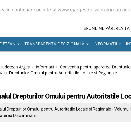
area în continuare pe site-ul www.cjarges.ro, vă exprimați ac
ș
SPUNE-NE PĂREREA TA!
UDEȚEAN
TRANSPARENȚĂ DECIZIONALĂ
INFORMAȚII
IN
l Județean Argeș
Informații
Conventia pentru apararea Drepturilo
lul Drepturilor Omului pentru Autoritatile Locale si Regionale
lul Drepturilor Omului pentru Autoritatile Loc
ul Drepturilor Omului pentru Autoritatile Locale si Regionale - Volumul I
terea Discriminarii