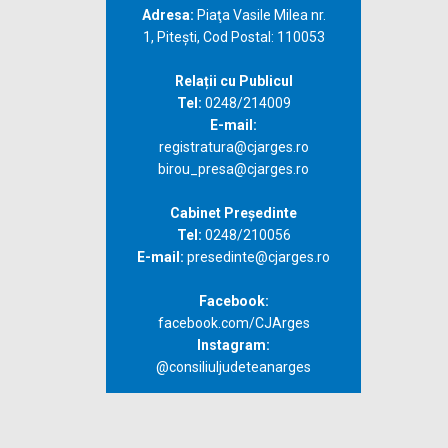
Adresa:
Piaţa Vasile Milea nr.
1, Piteşti, Cod Postal: 110053
Relații cu Publicul
Tel:
0248/214009
E-mail:
registratura@cjarges.ro
birou_presa@cjarges.ro
Cabinet Președinte
Tel:
0248/210056
E-mail:
presedinte@cjarges.ro
Facebook:
facebook.com/CJArges
Instagram:
@consiliuljudeteanarges