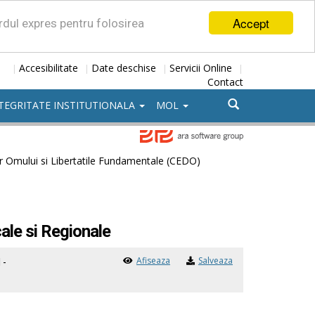
Accept
ordul expres pentru folosirea
Accesibilitate
Date deschise
Servicii Online
|
|
|
|
Contact
TEGRITATE INSTITUTIONALA
MOL
r Omului si Libertatile Fundamentale (CEDO)
ale si Regionale
Afiseaza
Salveaza
 -