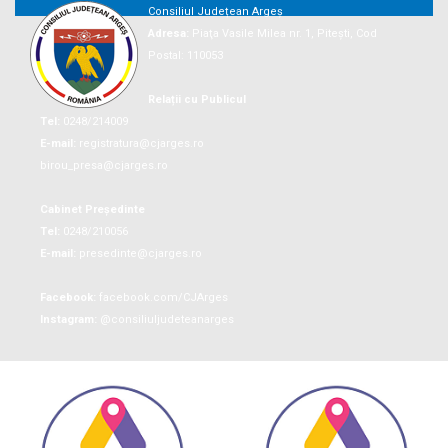
Consiliul Județean Argeș
Adresa:
Piaţa Vasile Milea nr. 1, Piteşti, Cod
Postal: 110053
Relații cu Publicul
Tel:
0248/214009
E-mail:
registratura@cjarges.ro
birou_presa@cjarges.ro
Cabinet Președinte
Tel:
0248/210056
E-mail:
presedinte@cjarges.ro
Facebook:
facebook.com/CJArges
Instagram:
@consiliuljudeteanarges