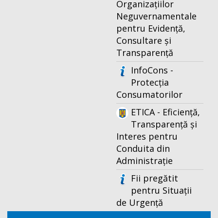
Organizațiilor
Neguvernamentale
pentru Evidență,
Consultare și
Transparență
InfoCons -
Protecția
Consumatorilor
ETICA - Eficiență,
Transparență și
Interes pentru
Conduita din
Administrație
Fii pregătit
pentru Situații
de Urgență