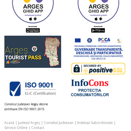
Consiliul Judeţean Argeș deţine
certificare EN ISO 9001:2015
Acasă
|
Județul Argeș
|
Consiliul Județean
|
Instituții Subordonate
|
Servicii Online
|
Contact