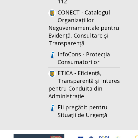
112
CONECT - Catalogul
Organizațiilor
Neguvernamentale pentru
Evidență, Consultare și
Transparență
InfoCons - Protecția
Consumatorilor
ETICA - Eficiență,
Transparență și Interes
pentru Conduita din
Administrație
Fii pregătit pentru
Situații de Urgență