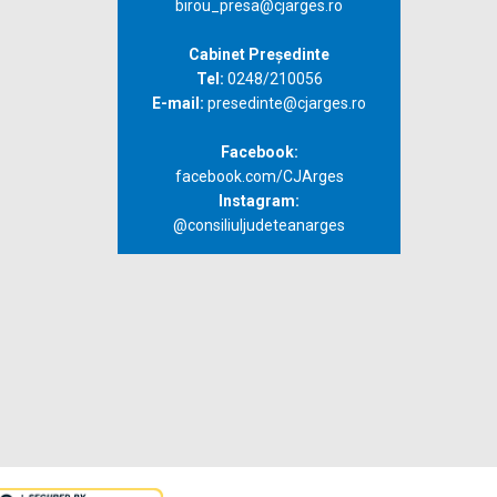
birou_presa@cjarges.ro
Cabinet Președinte
Tel:
0248/210056
E-mail:
presedinte@cjarges.ro
Facebook:
facebook.com/CJArges
Instagram:
@consiliuljudeteanarges