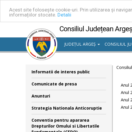
Acest site folosește cookie-uri. Prin utilizarea și navig
informațiilor stocate.
Detalii
Consiliul Județean Arge
JUDEȚUL ARGEȘ
CONSILIUL J
Consiliu
Informatii de interes public
Comunicate de presa
Anul 
Anul 
Anunturi
Anul 
Anul 
Strategia Nationala Anticoruptie
Conventia pentru apararea
Drepturilor Omului si Libertatile
Fundamentale (CEDO)