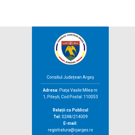
Consiliul Județean Argeș
Adresa:
Piaţa Vasile Milea nr.
1, Piteşti, Cod Postal: 110053
Relații cu Publicul
Tel:
0248/214009
E-mail:
registratura@cjarges.ro