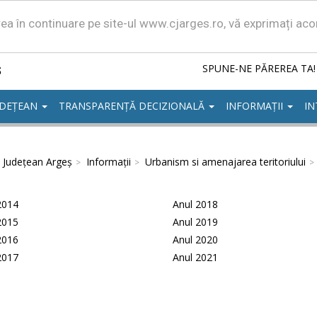
area în continuare pe site-ul www.cjarges.ro, vă exprimați ac
ș
SPUNE-NE PĂREREA TA!
UDEȚEAN
TRANSPARENȚĂ DECIZIONALĂ
INFORMAȚII
IN
l Județean Argeș
Informații
Urbanism si amenajarea teritoriului
2014
Anul 2018
2015
Anul 2019
2016
Anul 2020
2017
Anul 2021