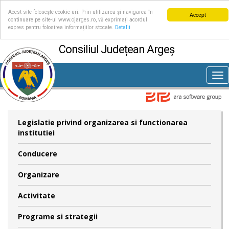
Acest site folosește cookie-uri. Prin utilizarea și navigarea în
Accept
continuare pe site-ul www.cjarges.ro, vă exprimați acordul
expres pentru folosirea informațiilor stocate.
Detalii
Consiliul Județean Argeș
Tog
nav
Legislatie privind organizarea si functionarea
institutiei
Conducere
Organizare
Activitate
Programe si strategii