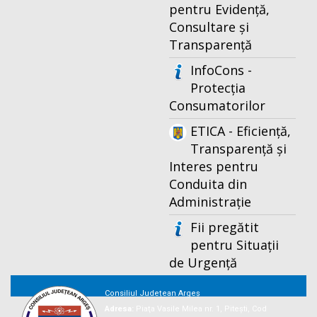
pentru Evidență,
Consultare și
Transparență
InfoCons -
Protecția
Consumatorilor
ETICA - Eficiență,
Transparență și
Interes pentru
Conduita din
Administrație
Fii pregătit
pentru Situații
de Urgență
Consiliul Județean Argeș
Adresa:
Piaţa Vasile Milea nr. 1, Piteşti, Cod