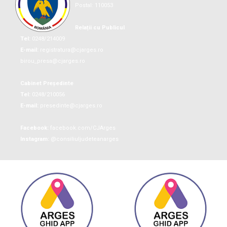
Postal: 110053
Relații cu Publicul
Tel:
0248/214009
E-mail:
registratura@cjarges.ro
birou_presa@cjarges.ro
Cabinet Președinte
Tel:
0248/210056
E-mail:
presedinte@cjarges.ro
Facebook:
facebook.com/CJArges
Instagram:
@consiliuljudeteanarges