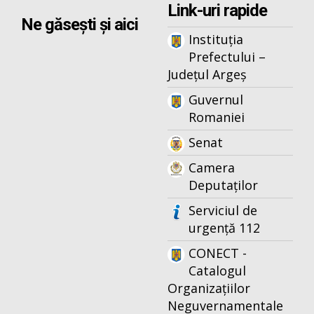
Link-uri rapide
Ne găsești și aici
Instituția
Prefectului –
Județul Argeș
Guvernul
Romaniei
Senat
Camera
Deputaților
Serviciul de
urgență 112
CONECT -
Catalogul
Organizațiilor
Neguvernamentale