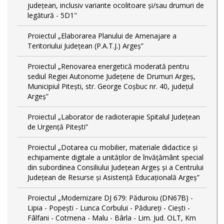
județean, inclusiv variante ocolitoare și/sau drumuri de
legătură - 5D1"
Proiectul „Elaborarea Planului de Amenajare a
Teritoriului Județean (P.A.T.J.) Argeș”
Proiectul „Renovarea energetică moderată pentru
sediul Regiei Autonome Județene de Drumuri Argeș,
Municipiul Pitești, str. George Coșbuc nr. 40, județul
Argeș”
Proiectul „Laborator de radioterapie Spitalul Județean
de Urgență Pitești”
Proiectul „Dotarea cu mobilier, materiale didactice și
echipamente digitale a unităților de învățământ special
din subordinea Consiliului Județean Argeș și a Centrului
Județean de Resurse și Asistență Educațională Argeș”
Proiectul „Modernizare DJ 679: Păduroiu (DN67B) -
Lipia - Popești - Lunca Corbului - Pădureți - Ciești -
Fâlfani - Cotmena - Malu - Bârla - Lim. Jud. OLT, Km