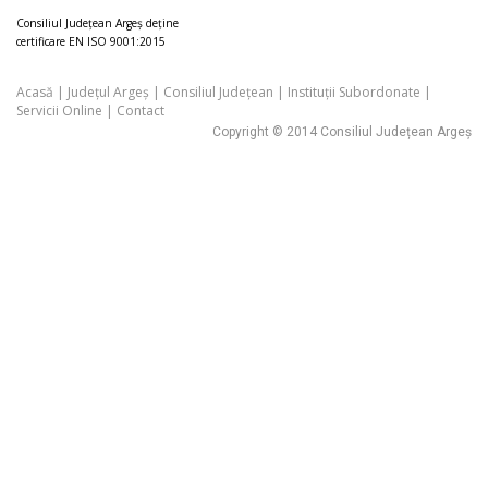
Consiliul Judeţean Argeș deţine
certificare EN ISO 9001:2015
Acasă
|
Județul Argeș
|
Consiliul Județean
|
Instituții Subordonate
|
Servicii Online
|
Contact
Copyright © 2014 Consiliul Județean Argeș