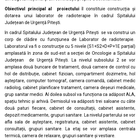
Obiectivul principal al proiectului
îl constituie construcția și
dotarea unui laborator de radioterapie în cadrul Spitalului
Județean de Urgență Pitești.
In cadrul Spitalului Judeţean de Urgență Piteşti se va construi un
corp de clădire cu funcţiunea de Laborator de radioterapie.
Laboratorul va fi o construcţie cu 5 nivele (S1+S2+D+P+1E parțial)
amplasată în zona de sud-est a secţiei de Oncologie a Spitalului
Judeţean de Urgență Piteşti. La nivelul subsolului 2 se vor
amplasa două buncare de tratament, două camere de control cu
hol de distribuție, cabinet fizician, compartiment dozimetre, hol
așteptare, computer tomograf, camera comandă, cabinet medic
radiolog, cabinet planificare tratament, camera deșeuri medicale,
grup sanitar medici. Al doilea subsol va funcționa ca adăpost ALA,
spațiu tehnic și arhivă. Demisolul va adăposti trei saloane cu câte
două paturi fiecare, cabinet de consultații, cabinet asistente,
depozit medicamente, grupuri sanitare. La nivelul parterului se vor
afla sala de așteptare, registratura, cabinet asistente, cabinet
consultații, grupuri sanitare. La etaj se vor amplasa centrala
termică, camera de relaxare, grupuri sanitare și vestiare.