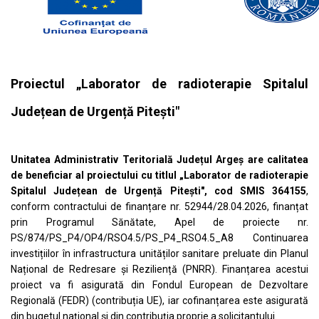
Proiectul „Laborator de radioterapie Spitalul
Județean de Urgență Pitești"
Unitatea Administrativ Teritorială Județul Argeș are calitatea
de beneficiar al proiectului cu titlul „Laborator de radioterapie
Spitalul Județean de Urgență Pitești", cod SMIS 364155
,
conform contractului de finanțare nr. 52944/28.04.2026, finanțat
prin Programul Sănătate, Apel de proiecte nr.
PS/874/PS_P4/OP4/RSO4.5/PS_P4_RSO4.5_A8 Continuarea
investițiilor în infrastructura unităților sanitare preluate din Planul
Național de Redresare și Reziliență (PNRR). Finanțarea acestui
proiect va fi asigurată din Fondul European de Dezvoltare
Regională (FEDR) (contribuția UE), iar cofinanțarea este asigurată
din bugetul național și din contribuția proprie a solicitantului.