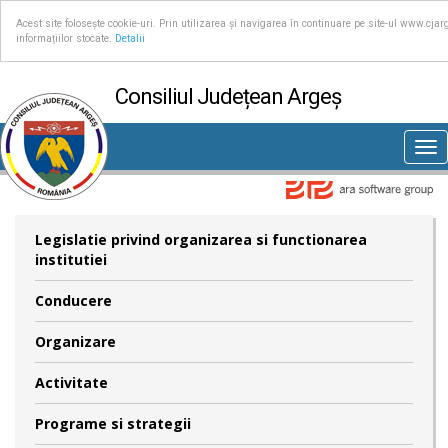
Acest site folosește cookie-uri. Prin utilizarea și navigarea în continuare pe site-ul www.cjar
informațiilor stocate.
Detalii
Consiliul Județean Argeș
Tog
nav
Legislatie privind organizarea si functionarea
institutiei
Conducere
Organizare
Activitate
Programe si strategii