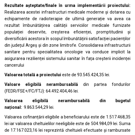
Rezultate așteptate/finale în urma implementării proiectului:
Realizarea acestei infrastructuri medicale moderne și dotarea cu
echipamente de radioterapie de ultimă generație va avea ca
rezultat îmbunătățirea calității serviciilor medicale furnizate
populației deservite, creșterea eficienței, promptitudinii și
diversificării acestora în scopul îmbunătățirii satisfacției pacienților
din județul Argeș și din zone limitrofe. Consolidarea infrastructurii
sanitare pentru specialitatea oncologie va conduce implicit la
asigurarea rezilienței sistemului sanitar în fața creșterii incidenței
cancerului
Valoarea totală a proiectului
este de 93.545.424,35 lei.
Valoare eligibilă nerambursabilă
din partea fondurilor
(FEDR/FSE+/FC/FTJ): 64.492.404,46 lei.
Valoarea eligibilă nerambursabilă din bugetul
național:
9.863.544,29 lei.
Valoarea cofinanțării eligibile a beneficiarului este de 1.517.468,35
lei iar valoarea cheltuielilor neeligibile este de 504.984,09 lei. Suma
de 17.167.023,16 lei reprezintă cheltuieli efectuate și rambursate