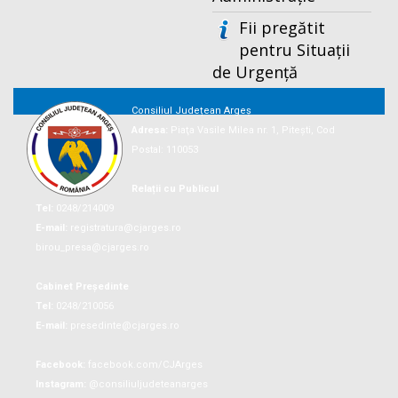
Fii pregătit
pentru Situații
de Urgență
Consiliul Județean Argeș
Adresa:
Piaţa Vasile Milea nr. 1, Piteşti, Cod
Postal: 110053
Relații cu Publicul
Tel:
0248/214009
E-mail:
registratura@cjarges.ro
birou_presa@cjarges.ro
Cabinet Președinte
Tel:
0248/210056
E-mail:
presedinte@cjarges.ro
Facebook:
facebook.com/CJArges
Instagram:
@consiliuljudeteanarges