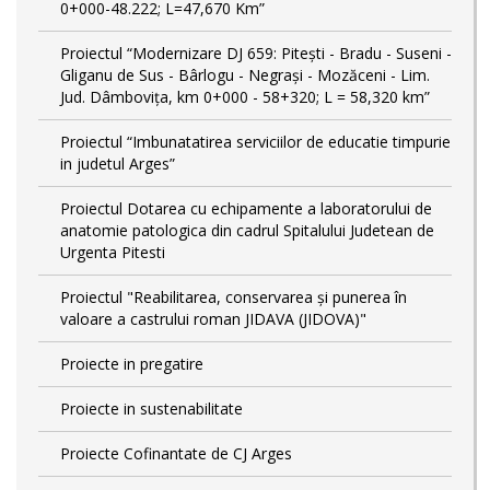
0+000-48.222; L=47,670 Km”
Proiectul “Modernizare DJ 659: Pitești - Bradu - Suseni -
Gliganu de Sus - Bârlogu - Negrași - Mozăceni - Lim.
Jud. Dâmbovița, km 0+000 - 58+320; L = 58,320 km”
Proiectul “Imbunatatirea serviciilor de educatie timpurie
in judetul Arges”
Proiectul Dotarea cu echipamente a laboratorului de
anatomie patologica din cadrul Spitalului Judetean de
Urgenta Pitesti
Proiectul "Reabilitarea, conservarea și punerea în
valoare a castrului roman JIDAVA (JIDOVA)"
Proiecte in pregatire
Proiecte in sustenabilitate
Proiecte Cofinantate de CJ Arges