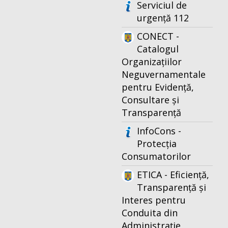
Serviciul de
urgență 112
CONECT -
Catalogul
Organizațiilor
Neguvernamentale
pentru Evidență,
Consultare și
Transparență
InfoCons -
Protecția
Consumatorilor
ETICA - Eficiență,
Transparență și
Interes pentru
Conduita din
Administrație