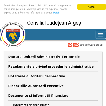
Acest site folosește cookie-uri. Prin utilizarea și navigarea în
Accept
continuare pe site-ul www.cjarges.ro, vă exprimați acordul
expres pentru folosirea informațiilor stocate.
Detalii
Consiliul Județean Argeș
Tog
nav
Statutul Unităţii Administrativ-Teritoriale
Regulamentele privind procedurile administrative
Hotărârile autorităţii deliberative
Dispozitiile autoritatii executive
Documente si informatii financiare
Informatii despre buget