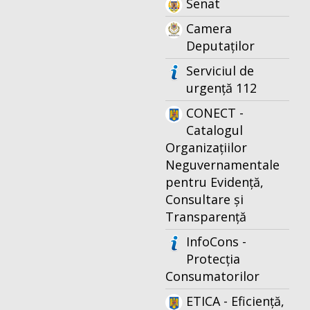
Senat
Camera
Deputaților
Serviciul de
urgență 112
CONECT -
Catalogul
Organizațiilor
Neguvernamentale
pentru Evidență,
Consultare și
Transparență
InfoCons -
Protecția
Consumatorilor
ETICA - Eficiență,