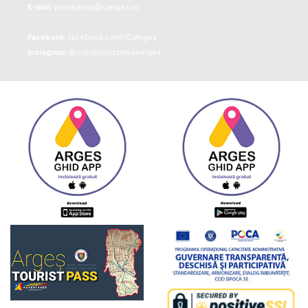
E-mail:
presedinte@cjarges.ro
Facebook:
facebook.com/CJArges
Instagram:
@consiliuljudeteanarges