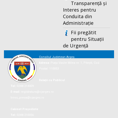
Transparență și
Interes pentru
Conduita din
Administrație
Fii pregătit
pentru Situații
de Urgență
Consiliul Județean Argeș
Adresa:
Piaţa Vasile Milea nr. 1, Piteşti, Cod
Postal: 110053
Relații cu Publicul
Tel:
0248/214009
E-mail:
registratura@cjarges.ro
birou_presa@cjarges.ro
Cabinet Președinte
Tel:
0248/210056