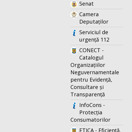
Senat
Camera
Deputaților
Serviciul de
urgență 112
CONECT -
Catalogul
Organizațiilor
Neguvernamentale
pentru Evidență,
Consultare și
Transparență
InfoCons -
Protecția
Consumatorilor
ETICA - Eficiență,