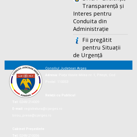
Transparență și
Interes pentru
Conduita din
Administrație
Fii pregătit
pentru Situații
de Urgență
Consiliul Județean Argeș
Adresa:
Piaţa Vasile Milea nr. 1, Piteşti, Cod
Postal: 110053
Relații cu Publicul
Tel:
0248/214009
E-mail:
registratura@cjarges.ro
birou_presa@cjarges.ro
Cabinet Președinte
Tel:
0248/210056