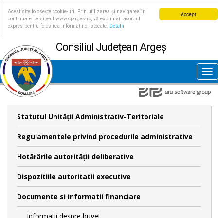
Acest site folosește cookie-uri. Prin utilizarea și navigarea în
Accept
continuare pe site-ul www.cjarges.ro, vă exprimați acordul
expres pentru folosirea informațiilor stocate.
Detalii
Consiliul Județean Argeș
Tog
nav
Statutul Unităţii Administrativ-Teritoriale
Regulamentele privind procedurile administrative
Hotărârile autorităţii deliberative
Dispozitiile autoritatii executive
Documente si informatii financiare
Informatii despre buget