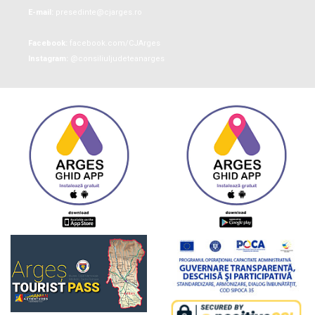
E-mail:
presedinte@cjarges.ro
Facebook:
facebook.com/CJArges
Instagram:
@consiliuljudeteanarges