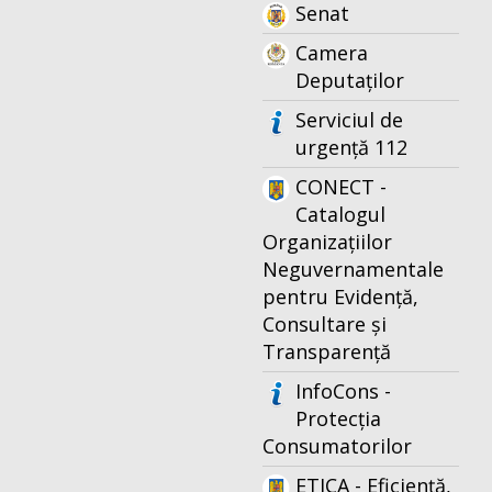
Senat
Camera
Deputaților
Serviciul de
urgență 112
CONECT -
Catalogul
Organizațiilor
Neguvernamentale
pentru Evidență,
Consultare și
Transparență
InfoCons -
Protecția
Consumatorilor
ETICA - Eficiență,