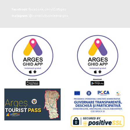
Facebook:
facebook.com/CJArges
Instagram:
@consiliuljudeteanarges