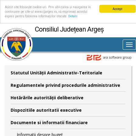
Acest site folosește cookie-uri. Prin utilizarea și navigarea în
Accept
continuare pe site-ul www.cjarges.ro, vă exprimați acordul
expres pentru folosirea informațiilor stocate.
Detalii
Consiliul Județean Argeș
Tog
nav
Statutul Unităţii Administrativ-Teritoriale
Regulamentele privind procedurile administrative
Hotărârile autorităţii deliberative
Dispozitiile autoritatii executive
Documente si informatii financiare
Informatii despre buget