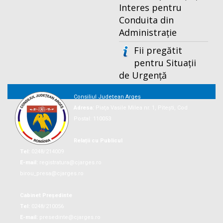
Interes pentru
Conduita din
Administrație
Fii pregătit
pentru Situații
de Urgență
Consiliul Județean Argeș
Adresa:
Piaţa Vasile Milea nr. 1, Piteşti, Cod
Postal: 110053
Relații cu Publicul
Tel:
0248/214009
E-mail:
registratura@cjarges.ro
birou_presa@cjarges.ro
Cabinet Președinte
Tel:
0248/210056
E-mail:
presedinte@cjarges.ro