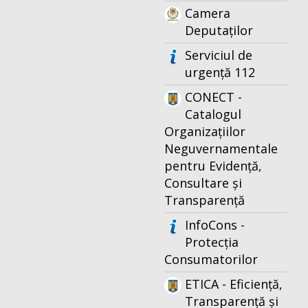
Camera
Deputaților
Serviciul de
urgență 112
CONECT -
Catalogul
Organizațiilor
Neguvernamentale
pentru Evidență,
Consultare și
Transparență
InfoCons -
Protecția
Consumatorilor
ETICA - Eficiență,
Transparență și