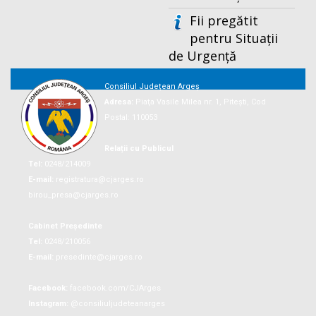
Fii pregătit
pentru Situații
de Urgență
Consiliul Județean Argeș
Adresa:
Piaţa Vasile Milea nr. 1, Piteşti, Cod
Postal: 110053
Relații cu Publicul
Tel:
0248/214009
E-mail:
registratura@cjarges.ro
birou_presa@cjarges.ro
Cabinet Președinte
Tel:
0248/210056
E-mail:
presedinte@cjarges.ro
Facebook:
facebook.com/CJArges
Instagram:
@consiliuljudeteanarges