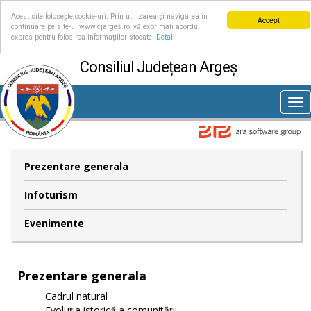
Acest site folosește cookie-uri. Prin utilizarea și navigarea în
Accept
continuare pe site-ul www.cjarges.ro, vă exprimați acordul
expres pentru folosirea informațiilor stocate.
Detalii
Consiliul Județean Argeș
Tog
nav
Prezentare generala
Infoturism
Evenimente
Prezentare generala
Cadrul natural
Evoluția istorică a comunității