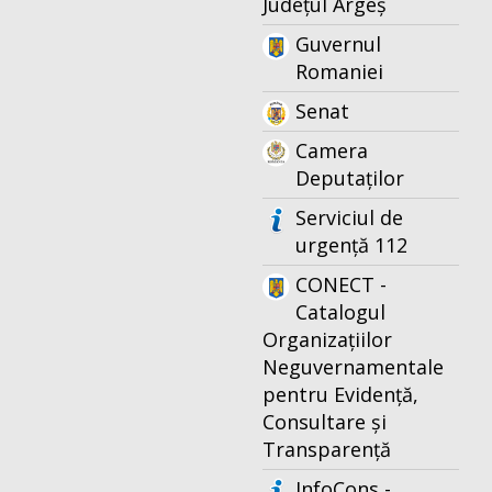
Județul Argeș
Guvernul
Romaniei
Senat
Camera
Deputaților
Serviciul de
urgență 112
CONECT -
Catalogul
Organizațiilor
Neguvernamentale
pentru Evidență,
Consultare și
Transparență
InfoCons -