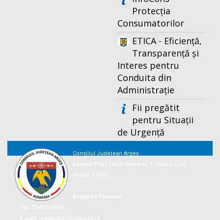
Protecția
Consumatorilor
ETICA - Eficiență,
Transparență și
Interes pentru
Conduita din
Administrație
Fii pregătit
pentru Situații
de Urgență
Consiliul Județean Argeș
Adresa:
Piaţa Vasile Milea nr. 1, Piteşti, Cod
Postal: 110053
Relații cu Publicul
Tel:
0248/214009
E-mail:
registratura@cjarges.ro