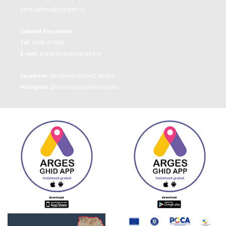
birou_presa@cjarges.ro
Cabinet Președinte
Tel:
0248/210056
E-mail:
presedinte@cjarges.ro
Facebook:
facebook.com/CJArges
Instagram:
@consiliuljudeteanarges