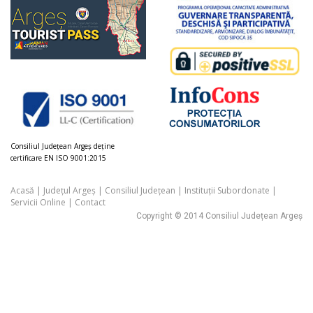
Consiliul Judeţean Argeș deţine
certificare EN ISO 9001:2015
Acasă
|
Județul Argeș
|
Consiliul Județean
|
Instituții Subordonate
|
Servicii Online
|
Contact
Copyright © 2014 Consiliul Județean Argeș