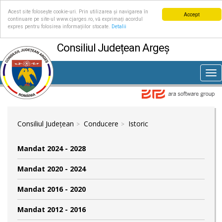
Acest site folosește cookie-uri. Prin utilizarea și navigarea în
Accept
continuare pe site-ul www.cjarges.ro, vă exprimați acordul
expres pentru folosirea informațiilor stocate.
Detalii
Consiliul Județean Argeș
Tog
nav
Consiliul Județean
Conducere
Istoric
Mandat 2024 - 2028
Mandat 2020 - 2024
Mandat 2016 - 2020
Mandat 2012 - 2016