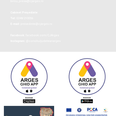
birou_presa@cjarges.ro
Cabinet Președinte
Tel:
0248/210056
E-mail:
presedinte@cjarges.ro
Facebook:
facebook.com/CJArges
Instagram:
@consiliuljudeteanarges