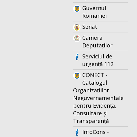
Guvernul
Romaniei
Senat
Camera
Deputaților
Serviciul de
urgență 112
CONECT -
Catalogul
Organizațiilor
Neguvernamentale
pentru Evidență,
Consultare și
Transparență
InfoCons -