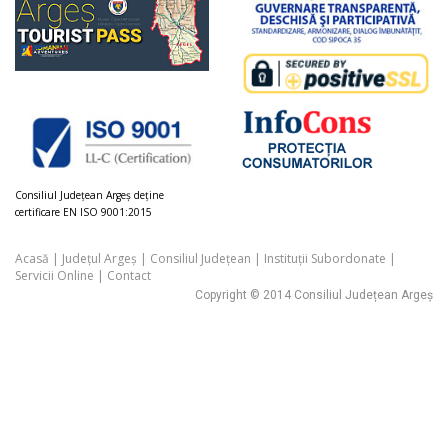
Consiliul Judeţean Argeș deţine
certificare EN ISO 9001:2015
Acasă
|
Județul Argeș
|
Consiliul Județean
|
Instituții Subordonate
|
Servicii Online
|
Contact
Copyright © 2014 Consiliul Județean Argeș