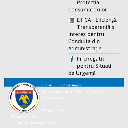
Protecția
Consumatorilor
ETICA - Eficiență,
Transparență și
Interes pentru
Conduita din
Administrație
Fii pregătit
pentru Situații
de Urgență
Consiliul Județean Argeș
Adresa:
Piaţa Vasile Milea nr. 1, Piteşti, Cod
Postal: 110053
Relații cu Publicul
Tel:
0248/214009
E-mail:
registratura@cjarges.ro