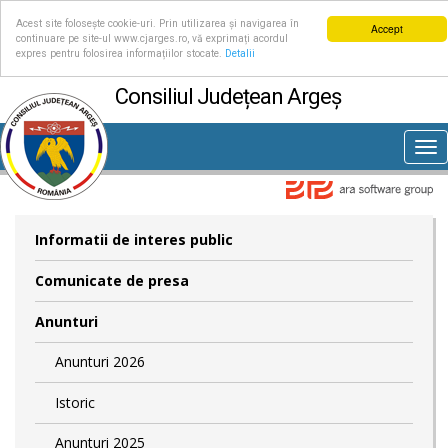
Acest site folosește cookie-uri. Prin utilizarea și navigarea în
Accept
continuare pe site-ul www.cjarges.ro, vă exprimați acordul
expres pentru folosirea informațiilor stocate.
Detalii
Consiliul Județean Argeș
Tog
nav
Informatii de interes public
Comunicate de presa
Anunturi
Anunturi 2026
Istoric
Anunturi 2025