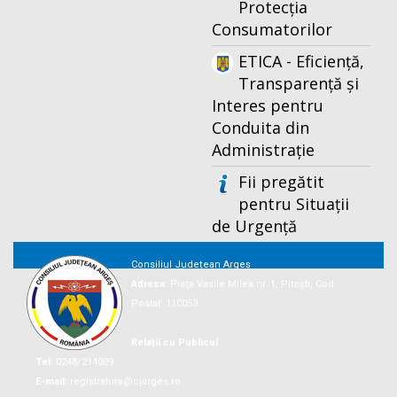
Protecția
Consumatorilor
ETICA - Eficiență,
Transparență și
Interes pentru
Conduita din
Administrație
Fii pregătit
pentru Situații
de Urgență
Consiliul Județean Argeș
Adresa:
Piaţa Vasile Milea nr. 1, Piteşti, Cod
Postal: 110053
Relații cu Publicul
Tel:
0248/214009
E-mail:
registratura@cjarges.ro