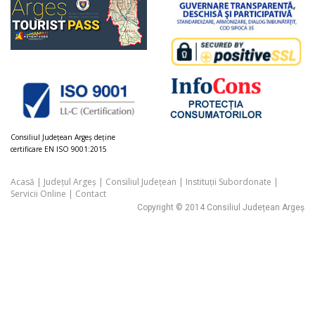
Consiliul Judeţean Argeș deţine
certificare EN ISO 9001:2015
Acasă
|
Județul Argeș
|
Consiliul Județean
|
Instituții Subordonate
|
Servicii Online
|
Contact
Copyright © 2014 Consiliul Județean Argeș