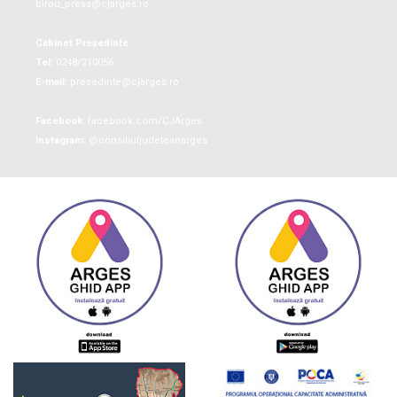
birou_presa@cjarges.ro
Cabinet Președinte
Tel:
0248/210056
E-mail:
presedinte@cjarges.ro
Facebook:
facebook.com/CJArges
Instagram:
@consiliuljudeteanarges