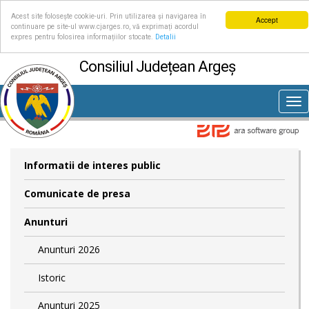
Acest site folosește cookie-uri. Prin utilizarea și navigarea în
Accept
continuare pe site-ul www.cjarges.ro, vă exprimați acordul
expres pentru folosirea informațiilor stocate.
Detalii
Consiliul Județean Argeș
Tog
nav
Informatii de interes public
Comunicate de presa
Anunturi
Anunturi 2026
Istoric
Anunturi 2025