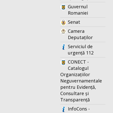
Guvernul
Romaniei
Senat
Camera
Deputaților
Serviciul de
urgență 112
CONECT -
Catalogul
Organizațiilor
Neguvernamentale
pentru Evidență,
Consultare și
Transparență
InfoCons -