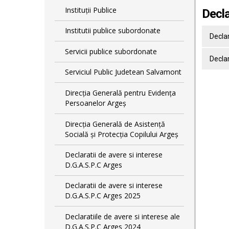
Instituții Publice
Decla
Institutii publice subordonate
Decla
Servicii publice subordonate
Declar
Serviciul Public Judetean Salvamont
Direcţia Generală pentru Evidenţa
Persoanelor Argeş
Direcţia Generală de Asistenţă
Socială şi Protecţia Copilului Argeş
Declaratii de avere si interese
D.G.A.S.P.C Arges
Declaratii de avere si interese
D.G.A.S.P.C Arges 2025
Declaratiile de avere si interese ale
D.G.A.S.P.C Arges 2024