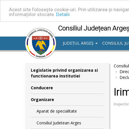
Acest site folosește cookie-uri. Prin utilizarea și navig
informațiilor stocate.
Detalii
Consiliul Județean Arge
JUDEȚUL ARGEȘ
CONSILIUL J
Consiliu
Legislatie privind organizarea si
Direc
functionarea institutiei
Decla
Conducere
Iri
Organizare
Inspector
Aparat de specialitate
Consiliul Judetean Arges