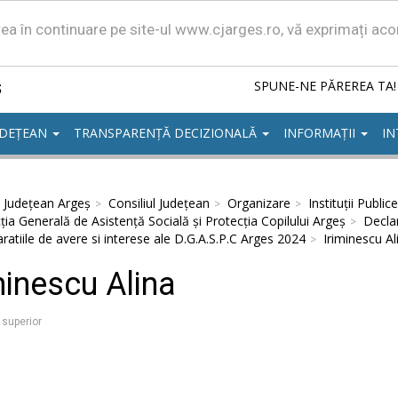
area în continuare pe site-ul www.cjarges.ro, vă exprimați ac
ș
SPUNE-NE PĂREREA TA!
UDEȚEAN
TRANSPARENȚĂ DECIZIONALĂ
INFORMAȚII
IN
l Județean Argeș
Consiliul Județean
Organizare
Instituții Publice
ţia Generală de Asistenţă Socială şi Protecţia Copilului Argeş
Declar
ratiile de avere si interese ale D.G.A.S.P.C Arges 2024
Iriminescu Al
minescu Alina
 superior