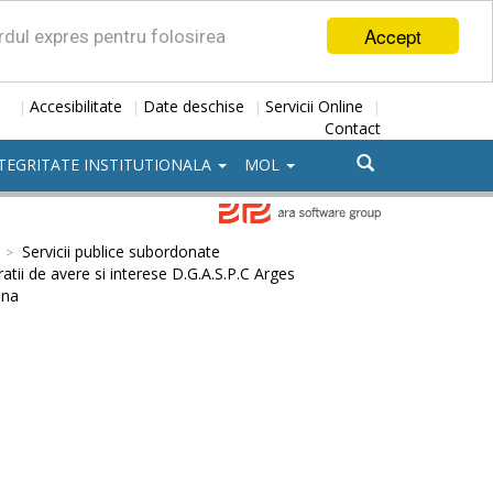
Accept
ordul expres pentru folosirea
Accesibilitate
Date deschise
Servicii Online
|
|
|
|
Contact
TEGRITATE INSTITUTIONALA
MOL
Servicii publice subordonate
atii de avere si interese D.G.A.S.P.C Arges
ina