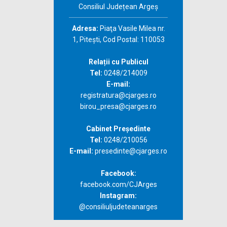
Consiliul Județean Argeș
Adresa:
Piaţa Vasile Milea nr.
1, Piteşti, Cod Postal: 110053
Relații cu Publicul
Tel:
0248/214009
E-mail:
registratura@cjarges.ro
birou_presa@cjarges.ro
Cabinet Președinte
Tel:
0248/210056
E-mail:
presedinte@cjarges.ro
Facebook:
facebook.com/CJArges
Instagram:
@consiliuljudeteanarges