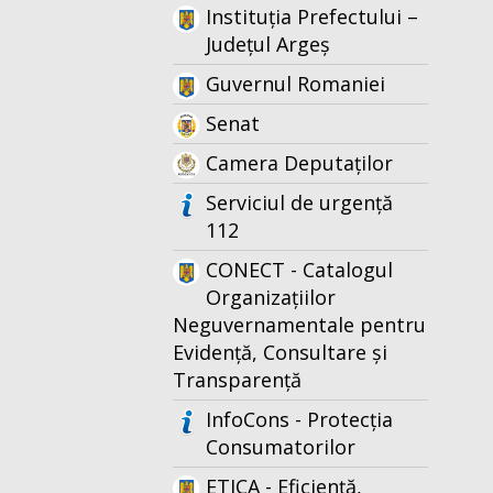
Instituția Prefectului –
Județul Argeș
Guvernul Romaniei
Senat
Camera Deputaților
Serviciul de urgență
112
CONECT - Catalogul
Organizațiilor
Neguvernamentale pentru
Evidență, Consultare și
Transparență
InfoCons - Protecția
Consumatorilor
ETICA - Eficiență,