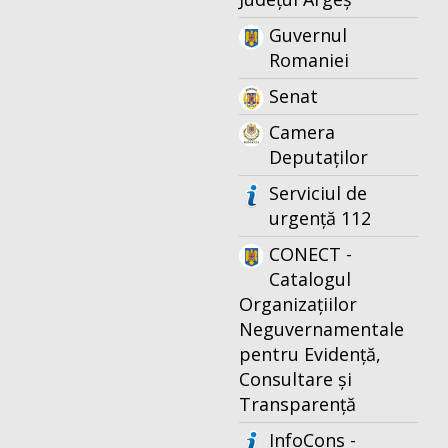
Guvernul
Romaniei
Senat
Camera
Deputaților
Serviciul de
urgență 112
CONECT -
Catalogul
Organizațiilor
Neguvernamentale
pentru Evidență,
Consultare și
Transparență
InfoCons -