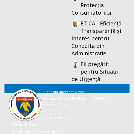
Protecția
Consumatorilor
ETICA - Eficiență,
Transparență și
Interes pentru
Conduita din
Administrație
Fii pregătit
pentru Situații
de Urgență
Consiliul Județean Argeș
Adresa:
Piaţa Vasile Milea nr. 1, Piteşti, Cod
Postal: 110053
Relații cu Publicul
Tel:
0248/214009
E-mail:
registratura@cjarges.ro