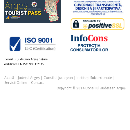
Consiliul Judeţean Argeș deţine
certificare EN ISO 9001:2015
Acasă
|
Județul Argeș
|
Consiliul Județean
|
Instituții Subordonate
|
Servicii Online
|
Contact
Copyright © 2014 Consiliul Județean Argeș