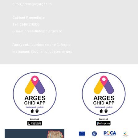
birou_presa@cjarges.ro
Cabinet Președinte
Tel:
0248/210056
E-mail:
presedinte@cjarges.ro
Facebook:
facebook.com/CJArges
Instagram:
@consiliuljudeteanarges