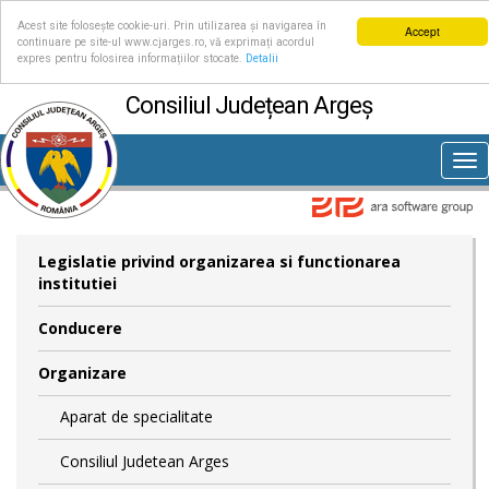
Acest site folosește cookie-uri. Prin utilizarea și navigarea în
Accept
continuare pe site-ul www.cjarges.ro, vă exprimați acordul
expres pentru folosirea informațiilor stocate.
Detalii
Consiliul Județean Argeș
Tog
nav
Legislatie privind organizarea si functionarea
institutiei
Conducere
Organizare
Aparat de specialitate
Consiliul Judetean Arges