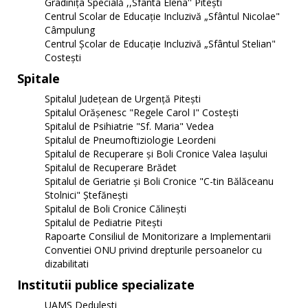
Gradinița Specială ,,Sfânta Elena'' Pitești
Centrul Scolar de Educație Incluzivă „Sfântul Nicolae"
Câmpulung
Centrul Şcolar de Educaţie Incluzivă „Sfântul Stelian"
Costeşti
Spitale
Spitalul Judeţean de Urgenţă Piteşti
Spitalul Orăşenesc "Regele Carol I" Costeşti
Spitalul de Psihiatrie "Sf. Maria" Vedea
Spitalul de Pneumoftiziologie Leordeni
Spitalul de Recuperare și Boli Cronice Valea Iașului
Spitalul de Recuperare Brădet
Spitalul de Geriatrie şi Boli Cronice "C-tin Bălăceanu
Stolnici" Ştefăneşti
Spitalul de Boli Cronice Călinești
Spitalul de Pediatrie Piteşti
Rapoarte Consiliul de Monitorizare a Implementarii
Conventiei ONU privind drepturile persoanelor cu
dizabilitati
Institutii publice specializate
UAMS Dedulesti