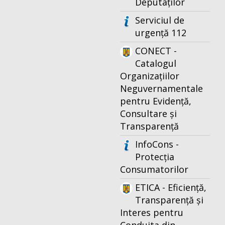
Deputaților
Serviciul de
urgență 112
CONECT -
Catalogul
Organizațiilor
Neguvernamentale
pentru Evidență,
Consultare și
Transparență
InfoCons -
Protecția
Consumatorilor
ETICA - Eficiență,
Transparență și
Interes pentru