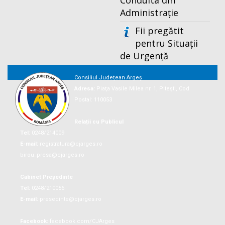
Conduita din
Administrație
Fii pregătit
pentru Situații
de Urgență
Consiliul Județean Argeș
Adresa:
Piaţa Vasile Milea nr. 1, Piteşti, Cod
Postal: 110053
Relații cu Publicul
Tel:
0248/214009
E-mail:
registratura@cjarges.ro
birou_presa@cjarges.ro
Cabinet Președinte
Tel:
0248/210056
E-mail:
presedinte@cjarges.ro
Facebook:
facebook.com/CJArges