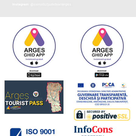
Instagram:
@consiliuljudeteanarges