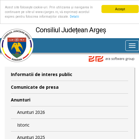
Acest site folosește cookie-uri. Prin utilizarea și navigarea în
Accept
continuare pe site-ul www.cjarges.ro, vă exprimați acordul
expres pentru folosirea informațiilor stocate.
Detalii
Consiliul Județean Argeș
Tog
nav
Informatii de interes public
Comunicate de presa
Anunturi
Anunturi 2026
Istoric
Anunturi 2025